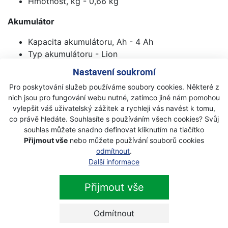
Hmotnost, kg - 0,66 kg
Akumulátor
Kapacita akumulátoru, Ah - 4 Ah
Typ akumulátoru - Lion
Výstupní výkon akumulátoru - 72 Wh
Nastavení soukromí
Rozměry
Pro poskytování služeb používáme soubory cookies. Některé z
nich jsou pro fungování webu nutné, zatímco jiné nám pomohou
Výška výrobku - 65 mm
vylepšit váš uživatelský zážitek a rychleji vás navést k tomu,
Délka výrobku - 116,5 mm
co právě hledáte. Souhlasíte s používáním všech cookies? Svůj
souhlas můžete snadno definovat kliknutím na tlačítko
Šířka výrobku - 84 mm
Přijmout vše
nebo můžete používání souborů cookies
odmítnout
.
Další informace
Další produkty z kategorie
akumulátory
Přijmout vše
Odmítnout
Husqvarna základní napájecí sada