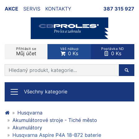
AKCE
SERVIS
KONTAKTY
387 315 927
Přihlásit se
Váš nákup
Poptávka ND
Můj účet
0 Ks
0 Ks
Prohledat web
Hleda
Všechny kategorie
Husqvarna
Akumulátorové stroje - Tiché město
Akumulátory
Husqvarna Aspire P4A 18-B72 baterie