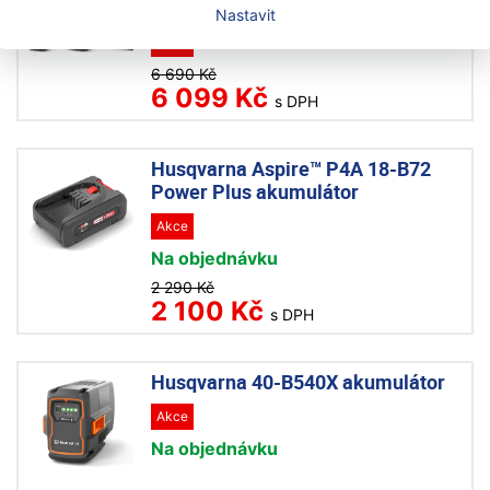
2× 36V baterie a nabíječka
Nastavit
Akce
6 690 Kč
6 099 Kč
s DPH
Husqvarna Aspire™ P4A 18-B72
Power Plus akumulátor
Akce
Na objednávku
2 290 Kč
2 100 Kč
s DPH
Husqvarna 40-B540X akumulátor
Akce
Na objednávku