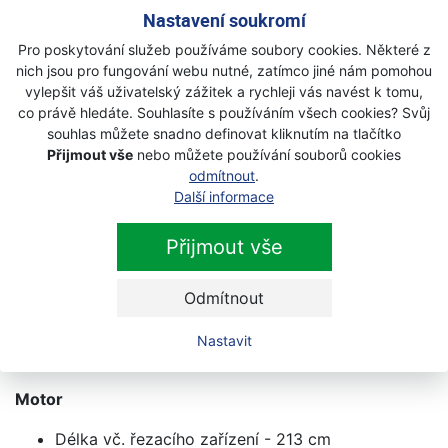
týkající se údržby a servisu. Aplikaci si můžete
Nastavení soukromí
zdarma stáhnout do svých mobilů z App Store
Pro poskytování služeb používáme soubory cookies. Některé z
nebo Google Play.
nich jsou pro fungování webu nutné, zatímco jiné nám pomohou
Nízké emise uhlíku
- U tohoto výrobku si můžete
vylepšit váš uživatelský zážitek a rychleji vás navést k tomu,
být jisti, že během aktivního používání produkuje
co právě hledáte. Souhlasíte s používáním všech cookies? Svůj
méně emisí uhlíku v porovnání s tradičním
souhlas můžete snadno definovat kliknutím na tlačítko
benzínovým výrobkem. Tento akumulátorový
Přijmout vše
nebo můžete používání souborů cookies
výrobek během používání nevypouští žádné
odmítnout
.
Další informace
emise CO2 a dokáže nabídnout výkon a kvalitu,
které očekáváte od značky Husqvarna. Je však
Přijmout vše
důležité si uvědomit, že emise CO2 vznikají
během dalších fází životního cyklu výrobku, jako
jsou výroba, nabíjení a likvidace po konci
Odmítnout
životnosti.
Nastavit
Technické údaje :
Motor
Délka vč. řezacího zařízení - 213 cm