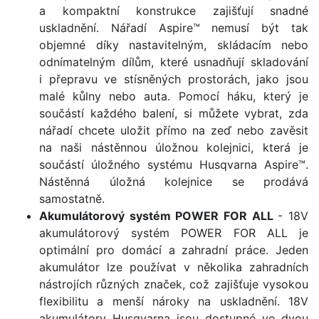
a kompaktní konstrukce zajišťují snadné
uskladnění. Nářadí Aspire™ nemusí být tak
objemné díky nastavitelným, skládacím nebo
odnímatelným dílům, které usnadňují skladování
i přepravu ve stísněných prostorách, jako jsou
malé kůlny nebo auta. Pomocí háku, který je
součástí každého balení, si můžete vybrat, zda
nářadí chcete uložit přímo na zeď nebo zavěsit
na naši nástěnnou úložnou kolejnici, která je
součástí úložného systému Husqvarna Aspire™.
Nástěnná úložná kolejnice se prodává
samostatně.
Akumulátorový systém POWER FOR ALL
- 18V
akumulátorový systém POWER FOR ALL je
optimální pro domácí a zahradní práce. Jeden
akumulátor lze používat v několika zahradních
nástrojích různých značek, což zajišťuje vysokou
flexibilitu a menší nároky na uskladnění. 18V
akumulátory Husqvarna jsou dostupné ve dvou