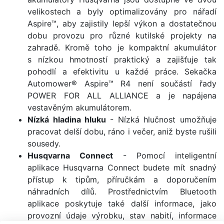
velikostech a byly optimalizovány pro nářadí
Aspire™, aby zajistily lepší výkon a dostatečnou
dobu provozu pro různé kutilské projekty na
zahradě. Kromě toho je kompaktní akumulátor
s nízkou hmotností praktický a zajišťuje tak
pohodlí a efektivitu u každé práce. Sekačka
Automower® Aspire™ R4 není součástí řady
POWER FOR ALL ALLIANCE a je napájena
vestavěným akumulátorem.
Nízká hladina hluku
- Nízká hlučnost umožňuje
pracovat delší dobu, ráno i večer, aniž byste rušili
sousedy.
Husqvarna Connect
- Pomocí inteligentní
aplikace Husqvarna Connect budete mít snadný
přístup k tipům, příručkám a doporučením
náhradních dílů. Prostřednictvím Bluetooth
aplikace poskytuje také další informace, jako
provozní údaje výrobku, stav nabití, informace