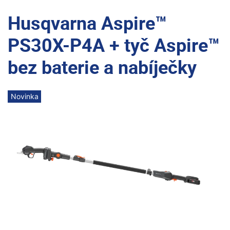
Husqvarna Aspire™
PS30X-P4A + tyč Aspire™
bez baterie a nabíječky
Novinka