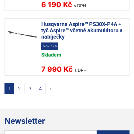
6 190 Kč
s DPH
Husqvarna Aspire™ PS30X-P4A +
tyč Aspire™ včetně akumulátoru a
nabíječky
Novinka
Skladem
7 990 Kč
s DPH
1
2
3
4
›
Newsletter
Přihlaste se k odběru novinek