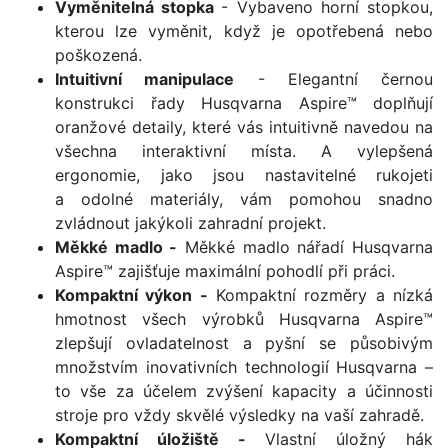
Vyměnitelná stopka
- Vybaveno horní stopkou,
kterou lze vyměnit, když je opotřebená nebo
poškozená.
Intuitivní manipulace
- Elegantní černou
konstrukci řady Husqvarna Aspire™ doplňují
oranžové detaily, které vás intuitivně navedou na
všechna interaktivní místa. A vylepšená
ergonomie, jako jsou nastavitelné rukojeti
a odolné materiály, vám pomohou snadno
zvládnout jakýkoli zahradní projekt.
Měkké madlo -
Měkké madlo nářadí Husqvarna
Aspire™ zajišťuje maximální pohodlí při práci.
Kompaktní výkon -
Kompaktní rozměry a nízká
hmotnost všech výrobků Husqvarna Aspire™
zlepšují ovladatelnost a pyšní se působivým
množstvím inovativních technologií Husqvarna –
to vše za účelem zvýšení kapacity a účinnosti
stroje pro vždy skvělé výsledky na vaší zahradě.
Kompaktní úložiště -
Vlastní úložný hák