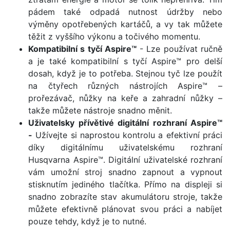
pádem také odpadá nutnost údržby nebo
výměny opotřebených kartáčů, a vy tak můžete
těžit z vyššího výkonu a točivého momentu.
Kompatibilní s tyčí Aspire™
- Lze používat ručně
a je také kompatibilní s tyčí Aspire™ pro delší
dosah, když je to potřeba. Stejnou tyč lze použít
na čtyřech různých nástrojích Aspire™ –
prořezávač, nůžky na keře a zahradní nůžky –
takže můžete nástroje snadno měnit.
Uživatelsky přívětivé digitální rozhraní Aspire™
-
Užívejte si naprostou kontrolu a efektivní práci
díky digitálnímu uživatelskému rozhraní
Husqvarna Aspire™. Digitální uživatelské rozhraní
vám umožní stroj snadno zapnout a vypnout
stisknutím jediného tlačítka. Přímo na displeji si
snadno zobrazíte stav akumulátoru stroje, takže
můžete efektivně plánovat svou práci a nabíjet
pouze tehdy, když je to nutné.