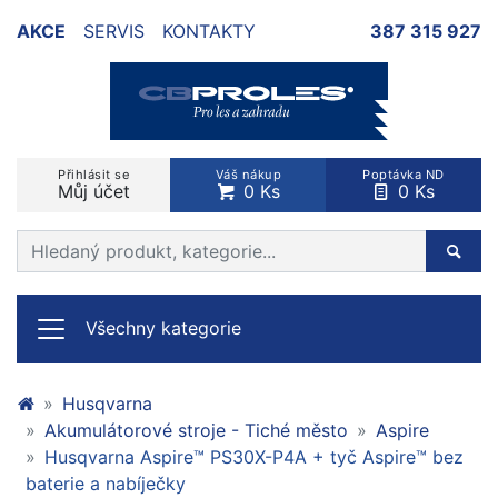
AKCE
SERVIS
KONTAKTY
387 315 927
Přihlásit se
Váš nákup
Poptávka ND
Můj účet
0 Ks
0 Ks
Prohledat web
Hleda
Všechny kategorie
Husqvarna
Akumulátorové stroje - Tiché město
Aspire
Husqvarna Aspire™ PS30X-P4A + tyč Aspire™ bez
baterie a nabíječky