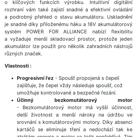
o klíčových funkcích výrobku. Intuitivní digitální
rozhraní vám také zajistí snadné a efektivní ovládání
a podrobný přehled o stavu akumulátoru. Uskladnění
je snadné díky přiloženému háku a 18V akumulátorový
systém POWER FOR ALLIANCE nabízí flexibilitu
a vyžaduje menší skladovací prostor, protože jeden
akumulátor lze použít pro několik zahradních nástrojů
různých značek.
Vlastnosti :
Progresivní řez
- Spoušť propojená s čepelí
zajišťuje, že čepel vždy následuje spoušť, což
umožňuje kontrolované a bezpečné řezání.
Účinný bezkomutátorový motor
- Bezkomutátorový motor má vyšší účinnost,
delší životnost a menší nároky na údržbu ve
srovnání s komutátorovými motory. Díky absenci
kartáčů se eliminuje tření a nedochází tak ke
ztrátám energie a motor se tolik nepřehřívá. Tím