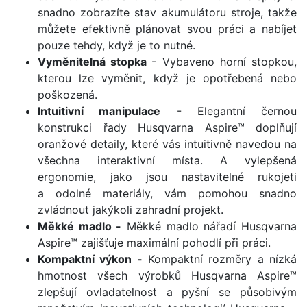
snadno zobrazíte stav akumulátoru stroje, takže
můžete efektivně plánovat svou práci a nabíjet
pouze tehdy, když je to nutné.
Vyměnitelná stopka
- Vybaveno horní stopkou,
kterou lze vyměnit, když je opotřebená nebo
poškozená.
Intuitivní manipulace
- Elegantní černou
konstrukci řady Husqvarna Aspire™ doplňují
oranžové detaily, které vás intuitivně navedou na
všechna interaktivní místa. A vylepšená
ergonomie, jako jsou nastavitelné rukojeti
a odolné materiály, vám pomohou snadno
zvládnout jakýkoli zahradní projekt.
Měkké madlo -
Měkké madlo nářadí Husqvarna
Aspire™ zajišťuje maximální pohodlí při práci.
Kompaktní výkon -
Kompaktní rozměry a nízká
hmotnost všech výrobků Husqvarna Aspire™
zlepšují ovladatelnost a pyšní se působivým