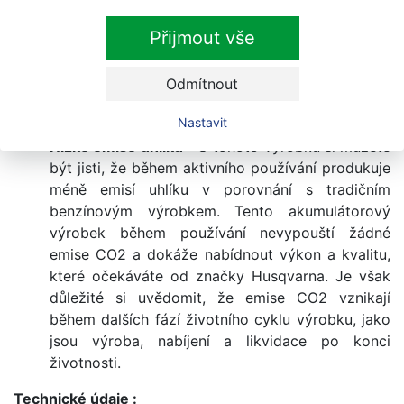
náhradních dílů. Prostřednictvím Bluetooth
Přijmout vše
aplikace poskytuje také další informace, jako
provozní údaje výrobku, stav nabití, informace
týkající se údržby a servisu. Aplikaci si můžete
Odmítnout
zdarma stáhnout do svých mobilů z App Store
Nastavit
nebo Google Play.
Nízké emise uhlíku
- U tohoto výrobku si můžete
být jisti, že během aktivního používání produkuje
méně emisí uhlíku v porovnání s tradičním
benzínovým výrobkem. Tento akumulátorový
výrobek během používání nevypouští žádné
emise CO2 a dokáže nabídnout výkon a kvalitu,
které očekáváte od značky Husqvarna. Je však
důležité si uvědomit, že emise CO2 vznikají
během dalších fází životního cyklu výrobku, jako
jsou výroba, nabíjení a likvidace po konci
životnosti.
Technické údaje :