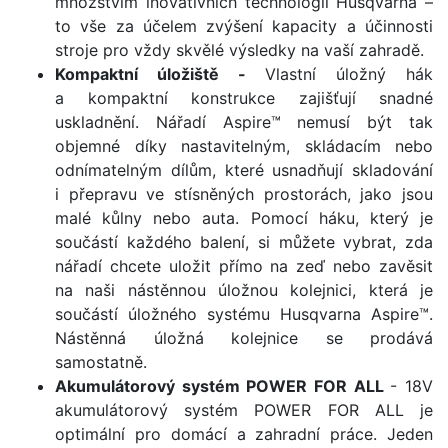
množstvím inovativních technologií Husqvarna –
to vše za účelem zvýšení kapacity a účinnosti
stroje pro vždy skvělé výsledky na vaší zahradě.
Kompaktní úložiště -
Vlastní úložný hák
a kompaktní konstrukce zajišťují snadné
uskladnění. Nářadí Aspire™ nemusí být tak
objemné díky nastavitelným, skládacím nebo
odnímatelným dílům, které usnadňují skladování
i přepravu ve stísněných prostorách, jako jsou
malé kůlny nebo auta. Pomocí háku, který je
součástí každého balení, si můžete vybrat, zda
nářadí chcete uložit přímo na zeď nebo zavěsit
na naši nástěnnou úložnou kolejnici, která je
součástí úložného systému Husqvarna Aspire™.
Nástěnná úložná kolejnice se prodává
samostatně.
Akumulátorový systém POWER FOR ALL
- 18V
akumulátorový systém POWER FOR ALL je
optimální pro domácí a zahradní práce. Jeden