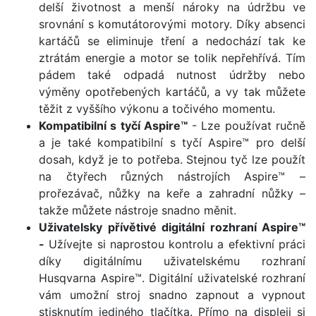
delší životnost a menší nároky na údržbu ve
srovnání s komutátorovými motory. Díky absenci
kartáčů se eliminuje tření a nedochází tak ke
ztrátám energie a motor se tolik nepřehřívá. Tím
pádem také odpadá nutnost údržby nebo
výměny opotřebených kartáčů, a vy tak můžete
těžit z vyššího výkonu a točivého momentu.
Kompatibilní s tyčí Aspire™
- Lze používat ručně
a je také kompatibilní s tyčí Aspire™ pro delší
dosah, když je to potřeba. Stejnou tyč lze použít
na čtyřech různých nástrojích Aspire™ –
prořezávač, nůžky na keře a zahradní nůžky –
takže můžete nástroje snadno měnit.
Uživatelsky přívětivé digitální rozhraní Aspire™
-
Užívejte si naprostou kontrolu a efektivní práci
díky digitálnímu uživatelskému rozhraní
Husqvarna Aspire™. Digitální uživatelské rozhraní
vám umožní stroj snadno zapnout a vypnout
stisknutím jediného tlačítka. Přímo na displeji si