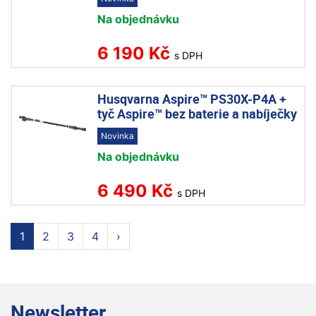
Na objednávku
6 190 Kč
s DPH
Husqvarna Aspire™ PS30X-P4A +
tyč Aspire™ bez baterie a nabíječky
Novinka
Na objednávku
6 490 Kč
s DPH
1
2
3
4
›
Newsletter