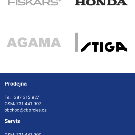
Prodejna
Tel.:
387 315 927
GSM:
731 441 907
obchod@cbproles.cz
Servis
GSM:
731 441 900