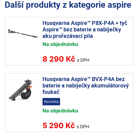
Další produkty z kategorie
aspire
Husqvarna Aspire™ P8X-P4A + tyč
Aspire™ bez baterie a nabíječky
aku prořezávací pila
Na objednávku
8 290 Kč
s DPH
Husqvarna Aspire™ BVX-P4A bez
baterie a nabíječky akumulátorový
foukač
Novinka
Na objednávku
5 290 Kč
s DPH