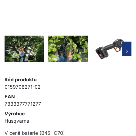
Kód produktu
0159708271-02
EAN
7333377771277
Výrobce
Husqvarna
V ceně baterie (B45+C70)