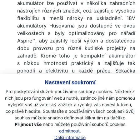
akumulátor lze používat v několika zahradních
nástrojích různých značek, což zajišťuje vysokou
flexibilitu a menší nároky na uskladnění. 18V
akumulátory Husqvarna jsou dostupné ve dvou
velikostech a byly optimalizovány pro nářadí
Aspire™, aby zajistily lepší výkon a dostatečnou
dobu provozu pro různé kutilské projekty na
zahradě. Kromě toho je kompaktní akumulátor
s nízkou hmotností praktický a zajišťuje tak
pohodlí a efektivitu u každé práce. Sekačka
Automower® Aspire™ R4 není součástí řady
Nastavení soukromí
POWER FOR ALL ALLIANCE a je napájena
Pro poskytování služeb používáme soubory cookies. Některé z
vestavěným akumulátorem.
nich jsou pro fungování webu nutné, zatímco jiné nám pomohou
Nízká hladina hluku
- Nízká hlučnost umožňuje
vylepšit váš uživatelský zážitek a rychleji vás navést k tomu,
pracovat delší dobu, ráno i večer, aniž byste rušili
co právě hledáte. Souhlasíte s používáním všech cookies? Svůj
sousedy.
souhlas můžete snadno definovat kliknutím na tlačítko
Husqvarna Connect
- Pomocí inteligentní
Přijmout vše
nebo můžete používání souborů cookies
aplikace Husqvarna Connect budete mít snadný
odmítnout
.
Další informace
přístup k tipům, příručkám a doporučením