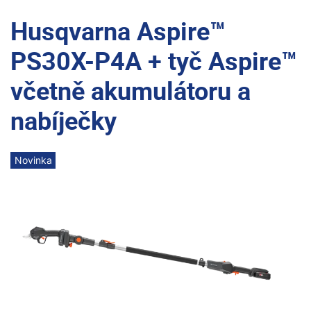
Husqvarna Aspire™
PS30X-P4A + tyč Aspire™
včetně akumulátoru a
nabíječky
Novinka