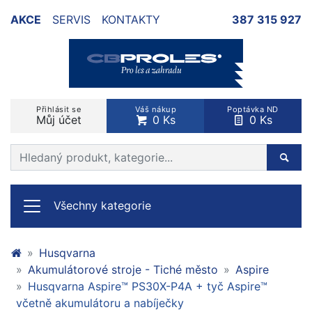
AKCE
SERVIS
KONTAKTY
387 315 927
Přihlásit se
Váš nákup
Poptávka ND
Můj účet
0 Ks
0 Ks
Prohledat web
Hleda
Všechny kategorie
Husqvarna
Akumulátorové stroje - Tiché město
Aspire
Husqvarna Aspire™ PS30X-P4A + tyč Aspire™
včetně akumulátoru a nabíječky