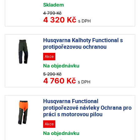
Skladem
4 799 Kč
4 320 Kč
s DPH
Husqvarna Kalhoty Functional s
protipořezovou ochranou
Akce
Na objednávku
5 290 Kč
4 760 Kč
s DPH
Husqvarna Functional
protipořezové návleky Ochrana pro
práci s motorovou pilou
Akce
Na objednávku