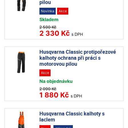
pilou
Novinka
Akce
Skladem
2 590 Kč
2 330 Kč
s DPH
Husqvarna Classic protipořezové
kalhoty ochrana při práci s
motorovou pilou
Akce
Na objednávku
2 090 Kč
1 880 Kč
s DPH
Husqvarna Classic kalhoty s
laclem