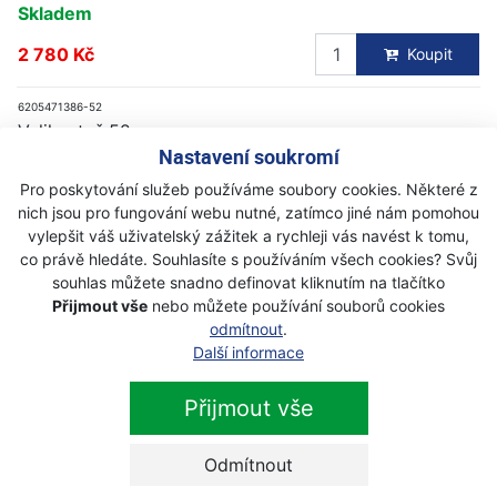
Skladem
2 780 Kč
Koupit
6205471386-52
Velikost: č.52
Nastavení soukromí
Skladem
Pro poskytování služeb používáme soubory cookies. Některé z
2 780 Kč
Koupit
nich jsou pro fungování webu nutné, zatímco jiné nám pomohou
vylepšit váš uživatelský zážitek a rychleji vás navést k tomu,
6205471386-54
co právě hledáte. Souhlasíte s používáním všech cookies? Svůj
Velikost: č.54
souhlas můžete snadno definovat kliknutím na tlačítko
Na objednávku
Přijmout vše
nebo můžete používání souborů cookies
odmítnout
.
2 780 Kč
Koupit
Další informace
6205471386-56
Přijmout vše
Velikost: č.56
Skladem
Odmítnout
2 780 Kč
Koupit