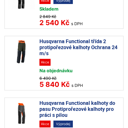
Akce
Výprodej
Skladem
2 849 Kč
2 540 Kč
s DPH
Husqvarna Functional třída 2
protipořezové kalhoty Ochrana 24
m/s
Akce
Na objednávku
6 490 Kč
5 840 Kč
s DPH
Husqvarna Functional kalhoty do
pasu Protiprořezové kalhoty pro
práci s pilou
Akce
Výprodej