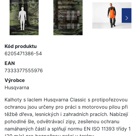
Kód produktu
6205471386-54
EAN
7333377555976
Výrobce
Husqvarna
Kalhoty s laclem Husqvarna Classic s protipořezovou
ochranou jsou určeny pro práci s motorovou pilou při
těžbě dřeva, lesnických i zahradních pracích. Nabízejí
pohodlné šle, odvětrávací zipy, zesílenou ochranu
namáhaných částí a splňují normu EN ISO 11393 třídy 1
(20 m/s) pro bezpečnou práci v terénu