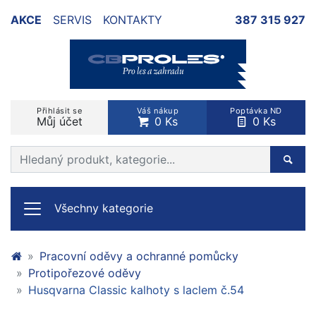
AKCE
SERVIS
KONTAKTY
387 315 927
Přihlásit se
Váš nákup
Poptávka ND
Můj účet
0 Ks
0 Ks
Prohledat web
Hleda
Všechny kategorie
Pracovní oděvy a ochranné pomůcky
Protipořezové oděvy
Husqvarna Classic kalhoty s laclem č.54