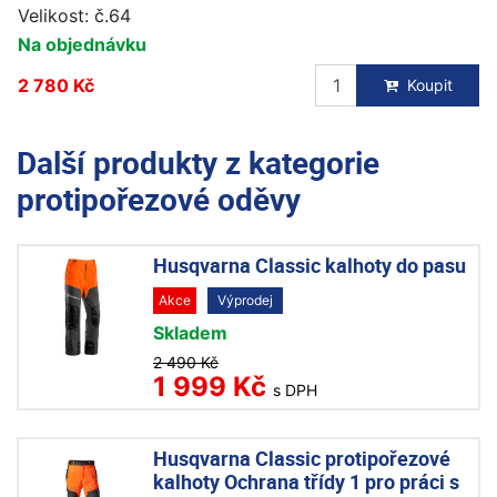
Velikost: č.64
Na objednávku
2 780 Kč
Koupit
Další produkty z kategorie
protipořezové oděvy
Husqvarna Classic kalhoty do pasu
Akce
Výprodej
Skladem
2 490 Kč
1 999 Kč
s DPH
Husqvarna Classic protipořezové
kalhoty Ochrana třídy 1 pro práci s