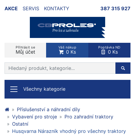
AKCE
SERVIS
KONTAKTY
387 315 927
Přihlásit se
Váš nákup
Poptávka ND
Můj účet
0 Ks
0 Ks
Prohledat web
Hleda
Všechny kategorie
Příslušenství a náhradní díly
Vybavení pro stroje
Pro zahradní traktory
Ostatní
Husqvarna Nárazník vhodný pro všechny traktory