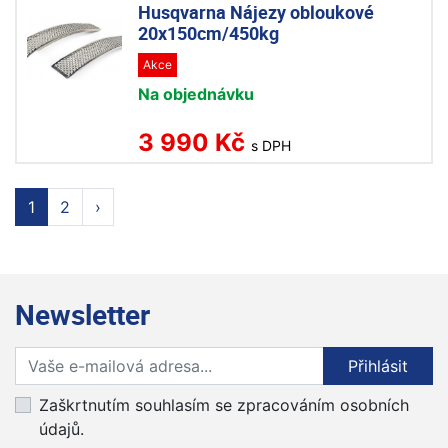
Husqvarna Nájezy obloukové
20x150cm/450kg
Akce
Na objednávku
3 990 Kč
s DPH
1
2
›
Newsletter
Přihlaste se k odběru novinek
Přihlásit
Zaškrtnutím souhlasím se zpracováním osobních
údajů.