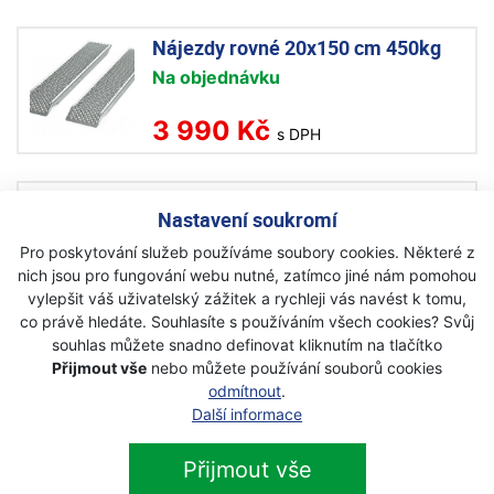
Nájezdy rovné 20x150 cm 450kg
Na objednávku
3 990 Kč
s DPH
Husqvarna Protizávaží pro
Nastavení soukromí
traktory
Pro poskytování služeb používáme soubory cookies. Některé z
Na objednávku
nich jsou pro fungování webu nutné, zatímco jiné nám pomohou
vylepšit váš uživatelský zážitek a rychleji vás navést k tomu,
3 890 Kč
s DPH
co právě hledáte. Souhlasíte s používáním všech cookies? Svůj
souhlas můžete snadno definovat kliknutím na tlačítko
Přijmout vše
nebo můžete používání souborů cookies
Husqvarna Krycí plachta pro trakor
odmítnout
.
Další informace
Akce
Na objednávku
Přijmout vše