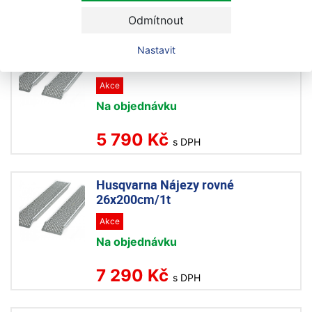
2 490 Kč
s DPH
Odmítnout
Husqvarna Nájezy rovné
Nastavit
20x200cm/450kg
Akce
Na objednávku
5 790 Kč
s DPH
Husqvarna Nájezy rovné
26x200cm/1t
Akce
Na objednávku
7 290 Kč
s DPH