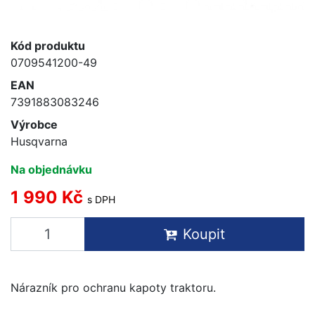
Kód produktu
0709541200-49
EAN
7391883083246
Výrobce
Husqvarna
Na objednávku
1 990 Kč
s DPH
Koupit
Nárazník pro ochranu kapoty traktoru.