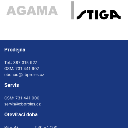
Prodejna
Tel.:
387 315 927
GSM:
731 441 907
obchod@cbproles.cz
Servis
GSM:
731 441 900
servis@cbproles.cz
Otevírací doba
Po – Pá
7:30 – 17:00