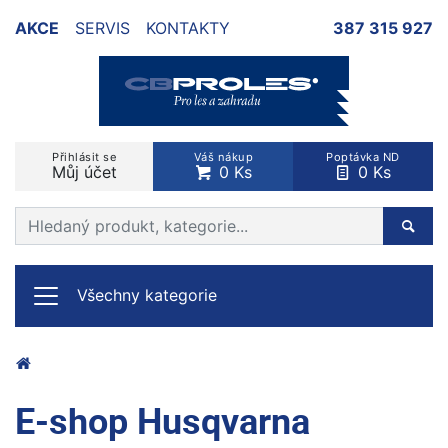
AKCE
SERVIS
KONTAKTY
387 315 927
Přihlásit se
Váš nákup
Poptávka ND
Můj účet
0 Ks
0 Ks
Prohledat web
Hleda
Všechny kategorie
E-shop Husqvarna