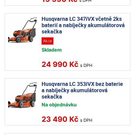
s DPH
Husqvarna LC 347iVX včetně 2ks
baterií a nabíječky akumulátorová
sekačka
Akce
Skladem
24 990 Kč
s DPH
Husqvarna LC 353iVX bez baterie
a nabíječky akumulátorová
sekačka
Na objednávku
23 490 Kč
s DPH