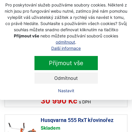
Pro poskytování služeb používáme soubory cookies. Některé z
22 490 Kč
nich jsou pro fungování webu nutné, zatímco jiné nám pomohou
s DPH
vylepšit váš uživatelský zážitek a rychleji vás navést k tomu,
co právě hledáte. Souhlasíte s používáním všech cookies? Svůj
souhlas můžete snadno definovat kliknutím na tlačítko
Husqvarna 535 RxT křovinořez
Přijmout vše
nebo můžete používání souborů cookies
Skladem
odmítnout
.
Další informace
24 490 Kč
s DPH
Přijmout vše
Husqvarna 545 RxT AutoTune
Odmítnout
křovinořez
Skladem
Nastavit
30 990 Kč
s DPH
Husqvarna 555 RxT křovinořez
Skladem