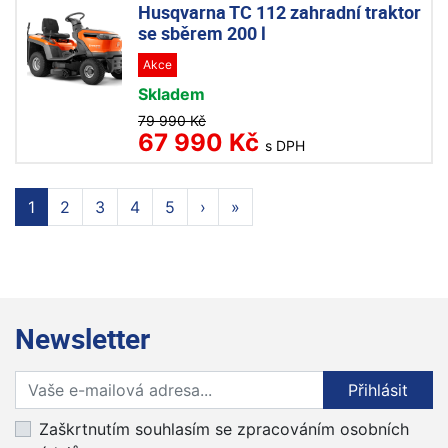
Husqvarna TC 112 zahradní traktor
se sběrem 200 l
Akce
Skladem
79 990 Kč
67 990 Kč
s DPH
1
2
3
4
5
›
»
Newsletter
Přihlaste se k odběru novinek
Přihlásit
Zaškrtnutím souhlasím se zpracováním osobních