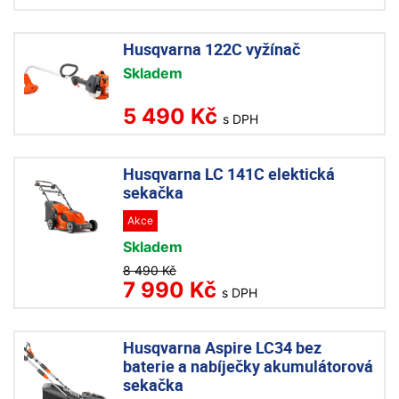
Husqvarna 122C vyžínač
Skladem
5 490 Kč
s DPH
Husqvarna LC 141C elektická
sekačka
Akce
Skladem
8 490 Kč
7 990 Kč
s DPH
Husqvarna Aspire LC34 bez
baterie a nabíječky akumulátorová
sekačka