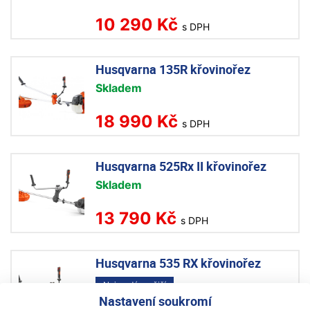
10 290 Kč
s DPH
Husqvarna 135R křovinořez
Skladem
18 990 Kč
s DPH
Husqvarna 525Rx II křovinořez
Skladem
13 790 Kč
s DPH
Husqvarna 535 RX křovinořez
Nejprodávanější
Nastavení soukromí
Skladem