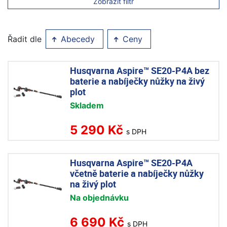
Zobrazit filtr
Řadit dle
Abecedy
Ceny
Husqvarna Aspire™ SE20-P4A bez
baterie a nabíječky nůžky na živý
plot
Skladem
5 290 Kč
s DPH
Husqvarna Aspire™ SE20-P4A
včetně baterie a nabíječky nůžky
na živý plot
Na objednávku
6 690 Kč
s DPH