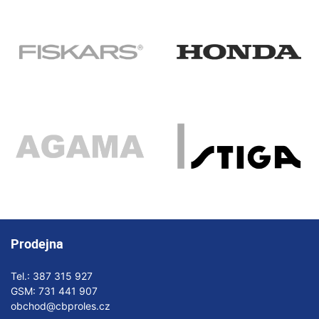
Prodejna
Tel.:
387 315 927
GSM:
731 441 907
obchod@cbproles.cz