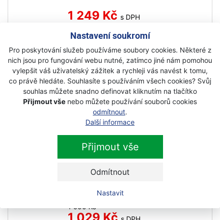
1 249 Kč
s DPH
Nastavení soukromí
Husqvarna 20", .325", 1,5mm, 80čl.,
Pro poskytování služeb používáme soubory cookies. Některé z
malé uchycení vodící lišta
nich jsou pro fungování webu nutné, zatímco jiné nám pomohou
vylepšit váš uživatelský zážitek a rychleji vás navést k tomu,
Akce
co právě hledáte. Souhlasíte s používáním všech cookies? Svůj
Skladem
souhlas můžete snadno definovat kliknutím na tlačítko
Přijmout vše
nebo můžete používání souborů cookies
1 590 Kč
odmítnout
.
s DPH
Další informace
Husqvarna vodící lišta laminovaná
Přijmout vše
15", .325", 1,5mm, 64 čl.,malé
uchycení
Odmítnout
Akce
Nastavit
Skladem
1 090 Kč
1 029 Kč
s DPH