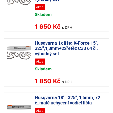
Akce
Skladem
1 650 Kč
s DPH
Husqvarna 1x lišta X-Force 15",
325",1,3mm+2xřetěz C33 64 čl.
výhodný set
Akce
Skladem
1 850 Kč
s DPH
Husqvarna 18", .325", 1,5mm, 72
č.,malé uchycení vodící lišta
Akce