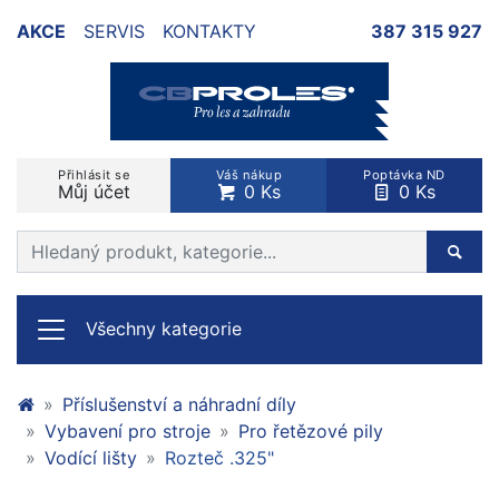
AKCE
SERVIS
KONTAKTY
387 315 927
Přihlásit se
Váš nákup
Poptávka ND
Můj účet
0 Ks
0 Ks
Prohledat web
Hleda
Všechny kategorie
Příslušenství a náhradní díly
Vybavení pro stroje
Pro řetězové pily
Vodící lišty
Rozteč .325"