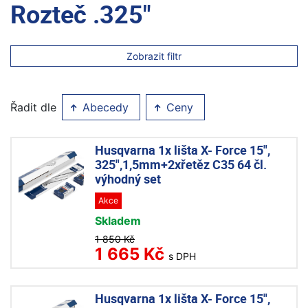
Rozteč .325"
Zobrazit filtr
Řadit dle
Abecedy
Ceny
Husqvarna 1x lišta X- Force 15",
325",1,5mm+2xřetěz C35 64 čl.
výhodný set
Akce
Skladem
1 850 Kč
1 665 Kč
s DPH
Husqvarna 1x lišta X- Force 15",