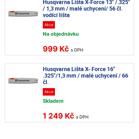
Husqvarna Lišta X-Force 13" /.325"
/ 1,3 mm / malé uchycení/ 56 čl.
vodící lišta
Akce
Na objednávku
999 Kč
s DPH
Husqvarna Lišta X- Force 16"
.325"/1,3 mm / malé uchycení / 66
čl.
Akce
Skladem
1 249 Kč
s DPH