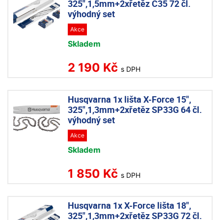
325",1,5mm+2xřetěz C35 72 čl.
výhodný set
Akce
Skladem
2 190 Kč
s DPH
Husqvarna 1x lišta X-Force 15",
325",1,3mm+2xřetěz SP33G 64 čl.
výhodný set
Akce
Skladem
1 850 Kč
s DPH
Husqvarna 1x X-Force lišta 18",
325",1,3mm+2xřetěz SP33G 72 čl.