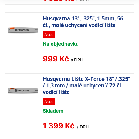
Husqvarna 13", .325", 1,5mm, 56
čl., malé uchycení vodící lišta
Akce
Na objednávku
999 Kč
s DPH
Husqvarna Lišta X-Force 18" /.325"
/ 1,3 mm / malé uchycení/ 72 čl.
vodící lišta
Akce
Skladem
1 399 Kč
s DPH