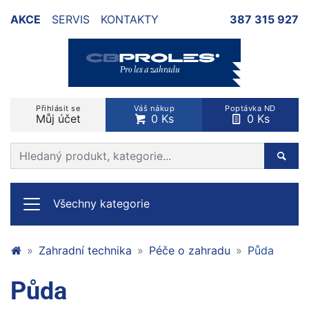
AKCE
SERVIS
KONTAKTY
387 315 927
Přihlásit se
Váš nákup
Poptávka ND
Můj účet
0 Ks
0 Ks
Prohledat web
Hleda
Všechny kategorie
Zahradní technika
Péče o zahradu
Půda
Půda