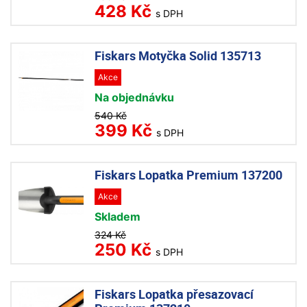
428 Kč
s DPH
Fiskars Motyčka Solid 135713
Akce
Na objednávku
540 Kč
399 Kč
s DPH
Fiskars Lopatka Premium 137200
Akce
Skladem
324 Kč
250 Kč
s DPH
Fiskars Lopatka přesazovací