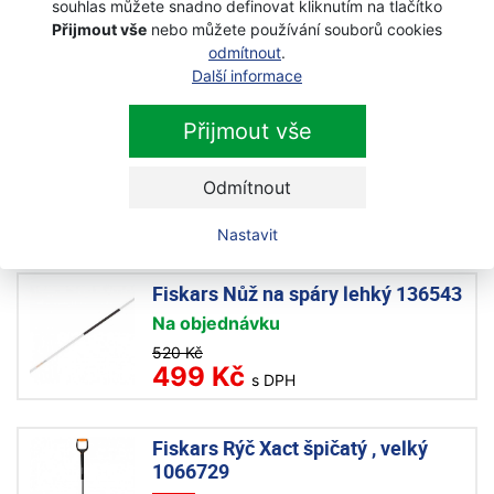
souhlas můžete snadno definovat kliknutím na tlačítko
580 Kč
480 Kč
Přijmout vše
nebo můžete používání souborů cookies
s DPH
odmítnout
.
Další informace
Fiskars Kultivátor lehký 1001301
Přijmout vše
Akce
Na objednávku
Odmítnout
614 Kč
530 Kč
s DPH
Nastavit
Fiskars Nůž na spáry lehký 136543
Na objednávku
520 Kč
499 Kč
s DPH
Fiskars Rýč Xact špičatý , velký
1066729