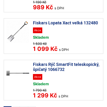
1 190 Kč
989 Kč
s DPH
Fiskars Lopata Xact velká 132480
Akce
Skladem
1 500 Kč
1 099 Kč
s DPH
Fiskars Rýč SmartFit teleskopický,
špičatý 1066732
Akce
Skladem
1 790 Kč
1 299 Kč
s DPH