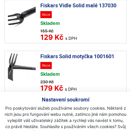
Fiskars Vidle Solid malé 137030
Akce
Skladem
155 Kč
129 Kč
s DPH
Fiskars Solid motyčka 1001601
Akce
Skladem
230 Kč
179 Kč
s DPH
Nastavení soukromí
Fiskars Kultivátor SolidTM 135714
Pro poskytování služeb používáme soubory cookies. Některé z
nich jsou pro fungování webu nutné, zatímco jiné nám pomohou
Akce
vylepšit váš uživatelský zážitek a rychleji vás navést k tomu,
Na objednávku
co právě hledáte. Souhlasíte s používáním všech cookies? Svůj