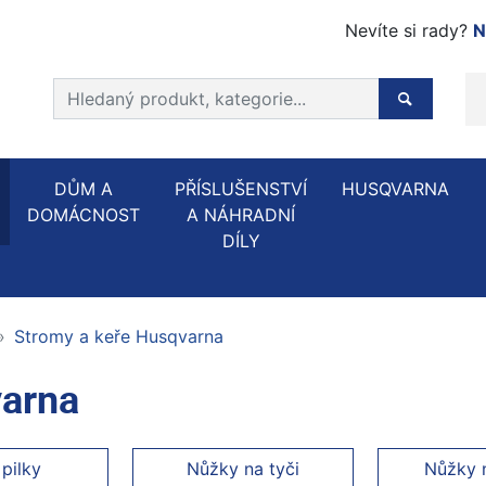
Nevíte si rady?
N
Prohledat web
Hledaný p
DŮM A
PŘÍSLUŠENSTVÍ
HUSQVARNA
DOMÁCNOST
A NÁHRADNÍ
DÍLY
Stromy a keře Husqvarna
varna
 pilky
Nůžky na tyči
Nůžky 