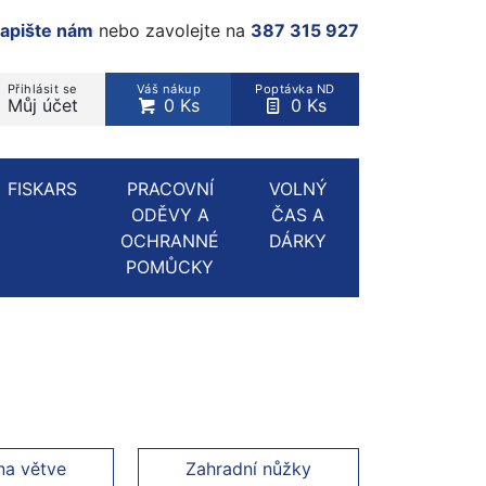
apište nám
nebo zavolejte na
387 315 927
Přihlásit se
Váš nákup
Poptávka ND
Můj účet
0 Ks
0 Ks
rodukt, kategorie...
FISKARS
PRACOVNÍ
VOLNÝ
ODĚVY A
ČAS A
OCHRANNÉ
DÁRKY
POMŮCKY
na větve
Zahradní nůžky