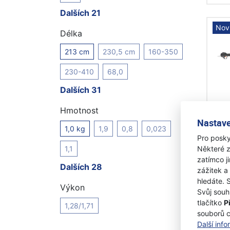
Dalších 21
Nov
Délka
213 cm
230,5 cm
160-350
230-410
68,0
Dalších 31
Hmotnost
Hus
Nastave
P4A 
1,0 kg
1,9
0,8
0,023
Pro posky
bate
Některé z
1,1
Na 
zatímco j
Dalších 28
zážitek a
6 
hledáte. 
Výkon
Svůj souh
tlačítko
P
1,28/1,71
souborů 
Další inf