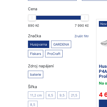
Cena
Nov
Značka
Zrušit filtr
Husqvarna
GARDENA
Fiskars
ProCraft
Hus
Zdroj napájení
P4A 
baterie
Pro
nůž
Na 
Šířka
4 
11,2 cm
6,5
9,5
21,5
8,5