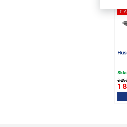
Nov
A
Hus
Skl
2 29
1 