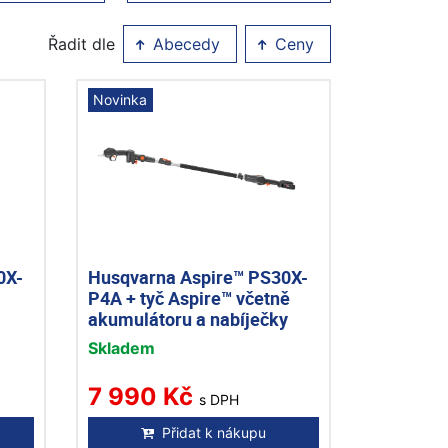
Řadit dle
Abecedy
Ceny
Novinka
0X-
Husqvarna Aspire™ PS30X-
P4A + tyč Aspire™ včetně
akumulátoru a nabíječky
Skladem
7 990 Kč
s DPH
Přidat k nákupu