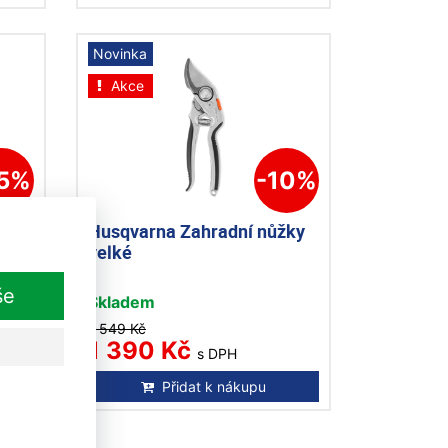
Novinka
Akce
15%
-10%
žky
Husqvarna Zahradní nůžky
velké
še
Skladem
1 549 Kč
1 390 Kč
s DPH
Přidat k nákupu