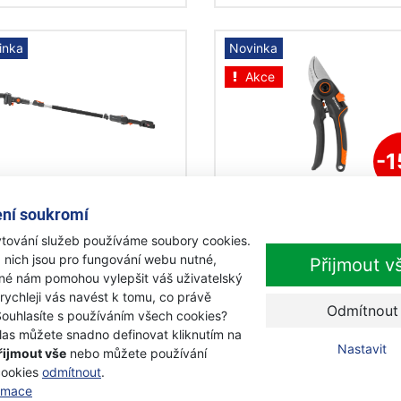
inka
Novinka
Akce
-
qvarna Aspire™ PS30X-
Husqvarna Zahradní nů
ní soukromí
+ tyč Aspire™ bez
Standard
tování služeb používáme soubory cookies.
rie a nabíječky
 nich jsou pro fungování webu nutné,
Přijmout v
objednávku
Skladem
iné nám pomohou vylepšit váš uživatelský
1 049 Kč
 rychleji vás navést k tomu, co právě
490 Kč
890 Kč
Odmítnout
Souhlasíte s používáním všech cookies?
s DPH
s DPH
las můžete snadno definovat kliknutím na
Přidat k nákupu
Přidat k nákupu
Nastavit
řijmout vše
nebo můžete používání
cookies
odmítnout
.
ormace