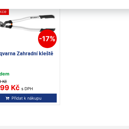
inka
kce
-17%
qvarna Zahradní kleště
adem
0 Kč
899 Kč
s DPH
Přidat k nákupu