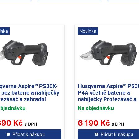
inka
Novinka
qvarna Aspire™ PS30X-
Husqvarna Aspire™ PS3
bez baterie a nabíječky
P4A včetně baterie a
řezávač a zahradní
nabíječky Prořezávač a
ky
zahradní nůžky
objednávku
Na objednávku
690 Kč
6 190 Kč
s DPH
s DPH
Přidat k nákupu
Přidat k nákupu