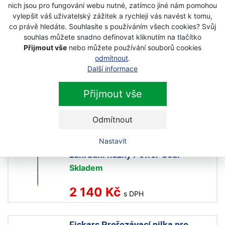
nich jsou pro fungování webu nutné, zatímco jiné nám pomohou
2 850 Kč
vylepšit váš uživatelský zážitek a rychleji vás navést k tomu,
2 460 Kč
s DPH
co právě hledáte. Souhlasíte s používáním všech cookies? Svůj
souhlas můžete snadno definovat kliknutím na tlačítko
Přijmout vše
nebo můžete používání souborů cookies
Fiskars UPX86 Univerzální
odmítnout
.
zahradní nůžky teleskopické
Další informace
Power Gear
Skladem
Přijmout vše
3 390 Kč
s DPH
Odmítnout
Nastavit
Fiskars UPX82 Univerzální
zahradní nůžky Power Gear
Skladem
2 140 Kč
s DPH
Fiskars Prořezávací pilka pro