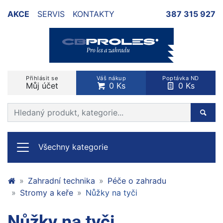
AKCE
SERVIS
KONTAKTY
387 315 927
Přihlásit se
Váš nákup
Poptávka ND
Můj účet
0 Ks
0 Ks
Prohledat web
Hleda
Všechny kategorie
Zahradní technika
Péče o zahradu
Stromy a keře
Nůžky na tyči
Nůžky na tyči