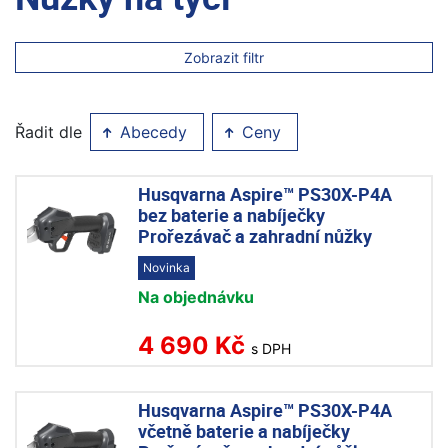
Zobrazit filtr
Řadit dle
Abecedy
Ceny
Husqvarna Aspire™ PS30X-P4A
bez baterie a nabíječky
Prořezávač a zahradní nůžky
Novinka
Na objednávku
4 690 Kč
s DPH
Husqvarna Aspire™ PS30X-P4A
včetně baterie a nabíječky