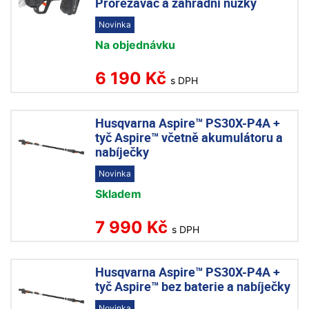
Prořezávač a zahradní nůžky
Novinka
Na objednávku
6 190 Kč
s DPH
Husqvarna Aspire™ PS30X-P4A +
tyč Aspire™ včetně akumulátoru a
nabíječky
Novinka
Skladem
7 990 Kč
s DPH
Husqvarna Aspire™ PS30X-P4A +
tyč Aspire™ bez baterie a nabíječky
Novinka