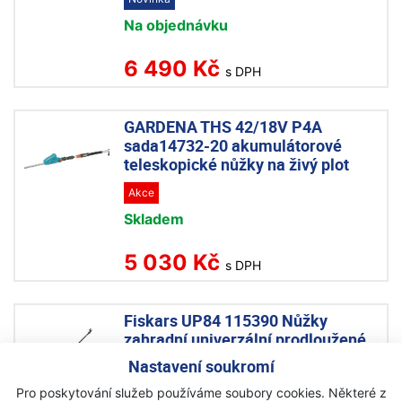
Na objednávku
6 490 Kč
s DPH
GARDENA THS 42/18V P4A
sada14732-20 akumulátorové
teleskopické nůžky na živý plot
Akce
Skladem
5 030 Kč
s DPH
Fiskars UP84 115390 Nůžky
zahradní univerzální prodloužené
Nastavení soukromí
Akce
Pro poskytování služeb používáme soubory cookies. Některé z
Skladem