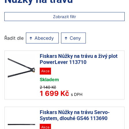
Zobrazit filtr
Řadit dle
Abecedy
Ceny
Fiskars Nůžky na trávu a živý plot
PowerLever 113710
Akce
Skladem
2 140 Kč
1 699 Kč
s DPH
Fiskars Nůžky na trávu Servo-
System, dlouhé GS46 113690
Akce