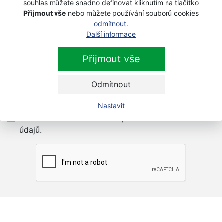
souhlas můžete snadno definovat kliknutím na tlačítko
440 Kč
s DPH
Přijmout vše
nebo můžete používání souborů cookies
odmítnout
.
Další informace
Přijmout vše
Newsletter
Odmítnout
Přihlaste se k odběru novinek
Přihlásit
Nastavit
Zaškrtnutím souhlasím se zpracováním osobních
údajů.