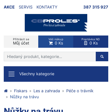
AKCE
SERVIS
KONTAKTY
387 315 927
Přihlásit se
Váš nákup
Poptávka ND
Můj účet
0 Ks
0 Ks
Prohledat web
Hleda
Všechny kategorie
Fiskars
Les a zahrada
Péče o trávník
Nůžky na trávu
Nůžky na trávu