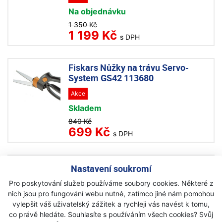
Na objednávku
1 350 Kč
1 199 Kč
s DPH
Fiskars Nůžky na trávu Servo-
System GS42 113680
Akce
Skladem
840 Kč
699 Kč
s DPH
Fiskars Nůžky na trávu S50
Nastavení soukromí
111090
Pro poskytování služeb používáme soubory cookies. Některé z
Akce
nich jsou pro fungování webu nutné, zatímco jiné nám pomohou
vylepšit váš uživatelský zážitek a rychleji vás navést k tomu,
Skladem
co právě hledáte. Souhlasíte s používáním všech cookies? Svůj
540 Kč