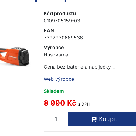
Kód produktu
0109705159-03
EAN
7392930669536
Výrobce
Husqvarna
Cena bez baterie a nabíječky !!
Web výrobce
Skladem
8 990 Kč
s DPH
Koupit