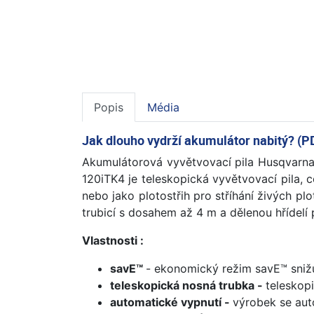
Popis
Média
Jak dlouho vydrží akumulátor nabitý? (P
Akumulátorová vyvětvovací pila Husqvarna
120iTK4 je teleskopická vyvětvovací pila,
nebo jako plotostřih pro stříhání živých p
trubicí s dosahem až 4 m a dělenou hřídelí
Vlastnosti :
savE™
- ekonomický režim savE™ snižu
teleskopická nosná trubka -
teleskop
automatické vypnutí -
výrobek se aut