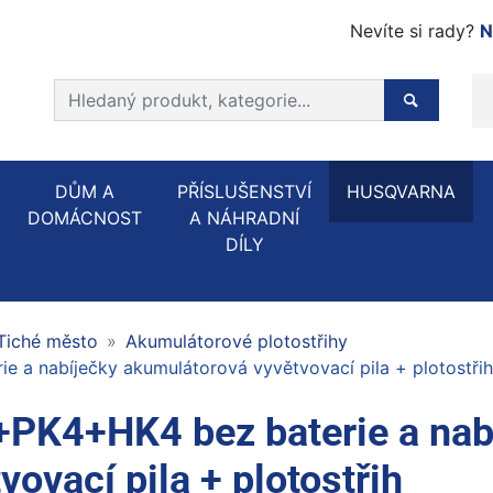
Nevíte si rady?
N
Prohledat web
Hledaný p
DŮM A
PŘÍSLUŠENSTVÍ
HUSQVARNA
DOMÁCNOST
A NÁHRADNÍ
DÍLY
 Tiché město
Akumulátorové plotostřihy
 a nabíječky akumulátorová vyvětvovací pila + plotostřih
PK4+HK4 bez baterie a nab
ovací pila + plotostřih