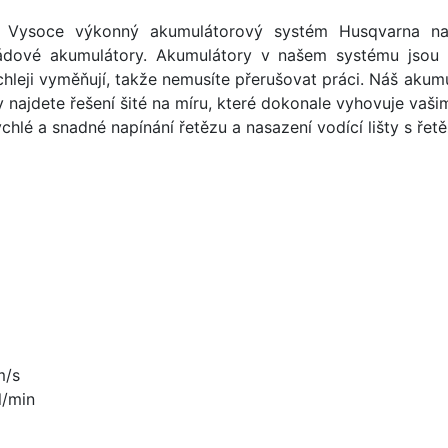
-
Vysoce výkonný akumulátorový systém Husqvarna nab
ádové akumulátory. Akumulátory v našem systému jsou 
rychleji vyměňují, takže nemusíte přerušovat práci. Náš akum
 najdete řešení šité na míru, které dokonale vyhovuje vaš
ychlé a snadné napínání řetězu a nasazení vodící lišty s řet
m/s
l/min