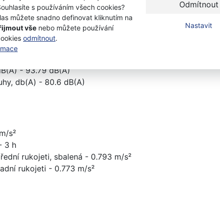
Odmítnout
Souhlasíte s používáním všech cookies?
las můžete snadno definovat kliknutím na
Nastavit
řijmout vše
nebo můžete používání
cookies
odmítnout
.
ormace
aná (LWA), db(A) - 97 dB(A)
B(A) - 93.79 dB(A)
uhy, db(A) - 80.6 dB(A)
 m/s²
- 3 h
přední rukojeti, sbalená - 0.793 m/s²
zadní rukojeti - 0.773 m/s²