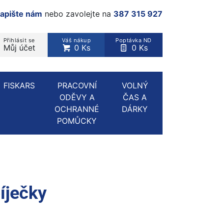
apište nám
nebo zavolejte na
387 315 927
Přihlásit se
Váš nákup
Poptávka ND
Můj účet
0 Ks
0 Ks
rodukt, kategorie...
FISKARS
PRACOVNÍ
VOLNÝ
ODĚVY A
ČAS A
OCHRANNÉ
DÁRKY
POMŮCKY
íječky