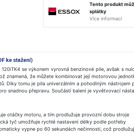
Tento produkt můž
splátky
Více informací
DF ke stažení)
 120iTK4 se výkonem vyrovná benzinové pile, avšak s nu
 což znamená, že můžete kombinovat její motorovou jednot
lotů. Díky tomu je pila univerzálním a pohodlným nástrojem
 pro snadnou přepravu. Součástí balení je vyvětvovací nást
je otáčky motoru, a tím prodlužuje provozní dobu stroje
ická tyč umožňuje rychlé nastavení délky podle potřeby
omaticky vypne po 60 sekundách nečinnosti, což prodlužuje 