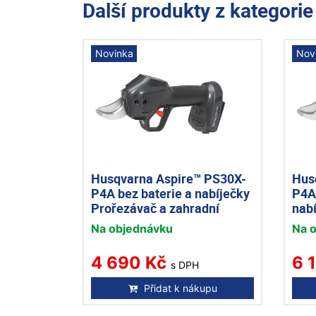
Další produkty z kategori
Novinka
Nov
Husqvarna Aspire™ PS30X-
Hus
P4A bez baterie a nabíječky
P4A 
Prořezávač a zahradní
nab
nůžky
zah
Na objednávku
Na 
4 690 Kč
6 
s DPH
Přidat k nákupu