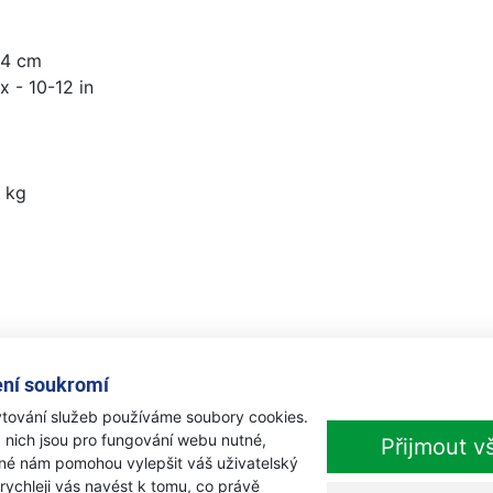
14 cm
x - 10-12 in
1 kg
ulačka) - : N/A N/A
ní soukromí
tování služeb používáme soubory cookies.
 nich jsou pro fungování webu nutné,
Přijmout v
iné nám pomohou vylepšit váš uživatelský
 rychleji vás navést k tomu, co právě