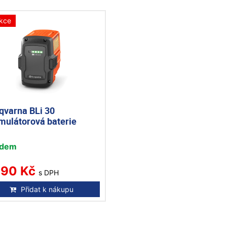
kce
qvarna BLi 30
mulátorová baterie
adem
290 Kč
s DPH
Přidat k nákupu