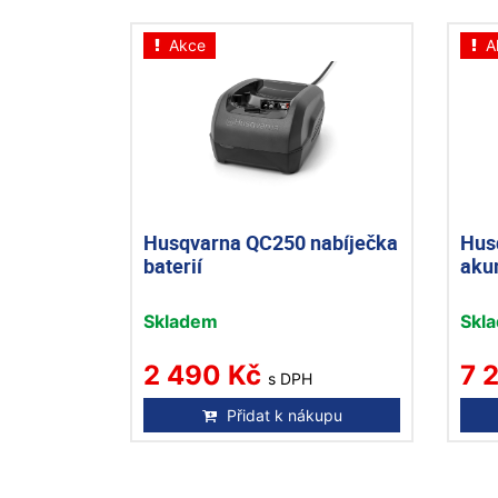
Akce
A
Husqvarna QC250 nabíječka
Hus
baterií
aku
Skladem
Skl
2 490 Kč
7 
s DPH
Přidat k nákupu