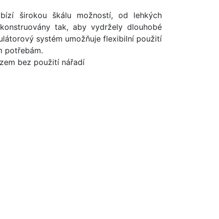
ízí širokou škálu možností, od lehkých
konstruovány tak, aby vydržely dlouhobé
ulátorový systém umožňuje flexibilní použití
im potřebám.
ězem bez použití nářadí