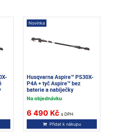
Novinka
0X-
Husqvarna Aspire™ PS30X-
ě
P4A + tyč Aspire™ bez
y
baterie a nabíječky
Na objednávku
6 490 Kč
s DPH
Přidat k nákupu