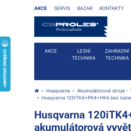
AKCE
SERVIS
BAZAR
KONTAKTY
AKCE
LESNÍ
ZAHRADNÍ
TECHNIKA
TECHNIKA
Husqvarna
Akumulátorové stroje -
Husqvarna 120iTK4+PK4+HK4 bez baterie
Husqvarna 120iTK4+
akumulátorová vyvětv