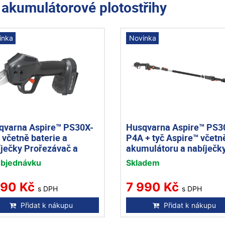
e
akumulátorové plotostřihy
inka
Novinka
qvarna Aspire™ PS30X-
Husqvarna Aspire™ PS3
včetně baterie a
P4A + tyč Aspire™ včetn
íječky Prořezávač a
akumulátoru a nabíječk
radní nůžky
objednávku
Skladem
190 Kč
7 990 Kč
s DPH
s DPH
Přidat k nákupu
Přidat k nákupu