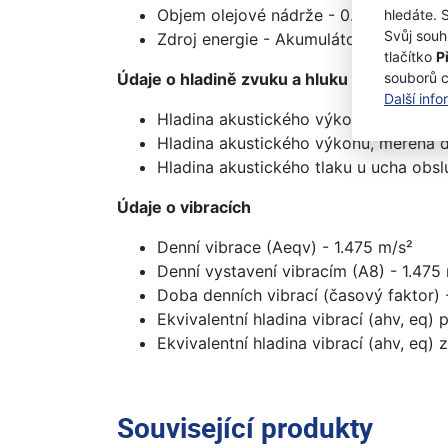
Objem olejové nádrže - 0.07 l
hledáte. 
Svůj souh
Zdroj energie - Akumulátor
tlačítko
P
Údaje o hladině zvuku a hluku
souborů 
Další inf
Hladina akustického výkonu, garantov
Hladina akustického výkonu, měřená d
Hladina akustického tlaku u ucha obsl
Údaje o vibracích
Denní vibrace (Aeqv) - 1.475 m/s²
Denní vystavení vibracím (A8) - 1.475
Doba denních vibrací (časový faktor) 
Ekvivalentní hladina vibrací (ahv, eq) 
Ekvivalentní hladina vibrací (ahv, eq) 
Související produkty