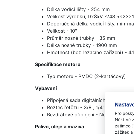
Délka vodící lišty - 254 mm
Velikost výrobku, DxŠxV -248.5x23x
Doporučená délka vodicí lišty, min-ma
Velikost - 10"
Průměr nosné trubky - 35 mm
Délka nosné trubky - 1900 mm
Hmotnost (bez řezacího zařízení) - 4.
Specifikace motoru
Typ motoru - PMDC (2-kartáčový)
Vybavení
Připojená sada digitálních funkcí (kalk
Nastave
Rozteč řetězu - 3/8", 1/4"
Pro posky
Bezdrátové připojení - Not applicable
Některé z
zatímco j
Palivo, oleje a maziva
zážitek a