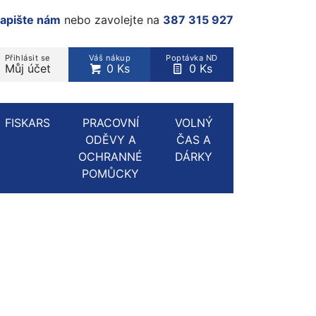
apište nám
nebo zavolejte na
387 315 927
Přihlásit se
Váš nákup
Poptávka ND
Můj účet
0 Ks
0 Ks
rodukt, kategorie...
FISKARS
PRACOVNÍ
VOLNÝ
ODĚVY A
ČAS A
OCHRANNÉ
DÁRKY
POMŮCKY