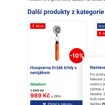
Další produkty z kategori
Akce
Nov
A
-10%
Nastave
Husqvarna Držák křídy s
Hus
navijákem
Sta
Pro posky
Některé z
Skladem
Skl
zatímco j
zážitek a
1 099 Kč
1 04
hledáte. 
989 Kč
89
s DPH
Svůj souh
tlačítko
P
Přidat k nákupu