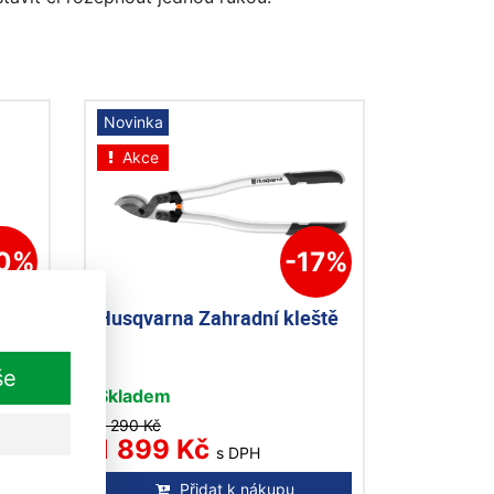
Novinka
Akce
10%
-17%
žky
Husqvarna Zahradní kleště
še
Skladem
2 290 Kč
1 899 Kč
s DPH
Přidat k nákupu