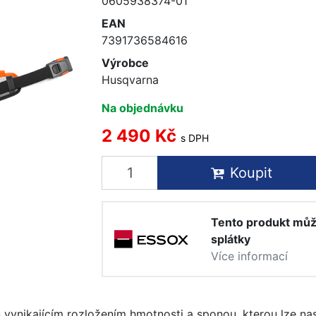
0605938374-01
EAN
7391736584616
Výrobce
Husqvarna
Na objednávku
2 490 Kč
s DPH
Koupit
Tento produkt můž
splátky
Více informací
s vynikajícím rozložením hmotnosti a sponou, kterou lze nas