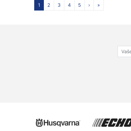
1
2
3
4
5
›
»