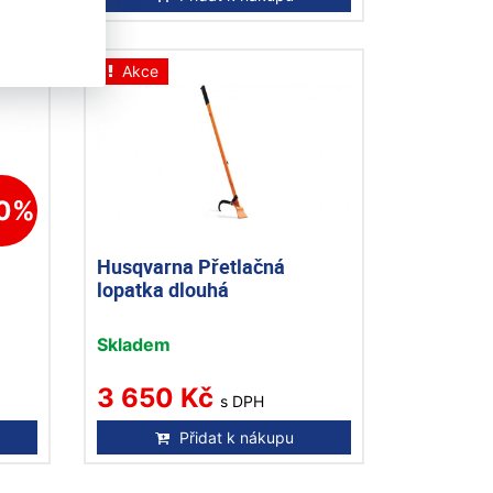
Akce
10%
Husqvarna Přetlačná
lopatka dlouhá
Skladem
3 650 Kč
s DPH
Přidat k nákupu