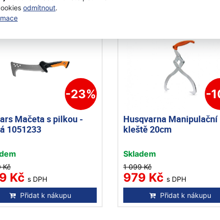
cookies
odmítnout
.
ormace
kce
Akce
-23%
-
ars Mačeta s pilkou -
Husqvarna Manipulační
ká 1051233
kleště 20cm
adem
Skladem
0 Kč
1 099 Kč
9 Kč
979 Kč
s DPH
s DPH
Přidat k nákupu
Přidat k nákupu