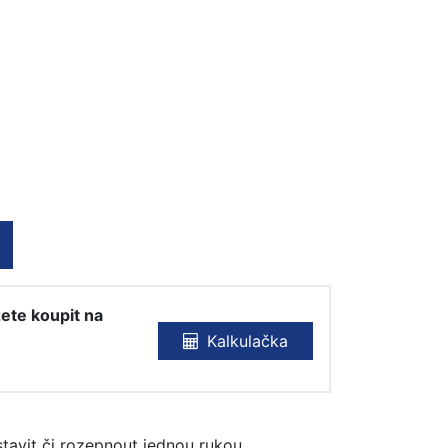
ete koupit na
Kalkulačka
tavit či rozepnout jednou rukou.