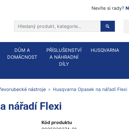
Nevíte si rady?
N
Prohledat web
Hledaný p
DŮM A
PŘÍSLUŠENSTVÍ
HUSQVARNA
DOMÁCNOST
A NÁHRADNÍ
DÍLY
řevorubecké nástroje
Husqvarna Opasek na nářadí Flexi
 nářadí Flexi
Kód produktu