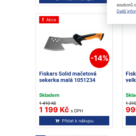
souborů 
Další inf
Akce
A
-14%
Fiskars Solid mačetová
Fisk
sekerka malá 1051234
vel
Skladem
Skl
1 410 Kč
1 31
1 199 Kč
99
s DPH
Přidat k nákupu