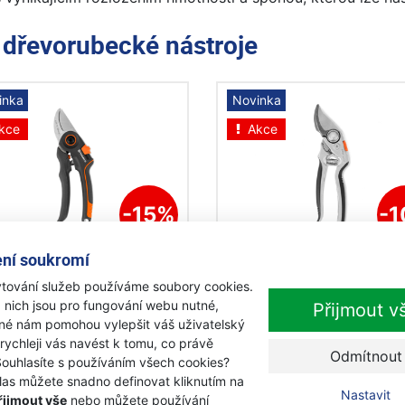
e
dřevorubecké nástroje
inka
Novinka
kce
Akce
-15%
-
ní soukromí
qvarna Zahradní nůžky
Husqvarna Zahradní nů
ndard
velké
tování služeb používáme soubory cookies.
 nich jsou pro fungování webu nutné,
Přijmout v
adem
Skladem
iné nám pomohou vylepšit váš uživatelský
 rychleji vás navést k tomu, co právě
9 Kč
1 549 Kč
Odmítnout
Souhlasíte s používáním všech cookies?
0 Kč
1 390 Kč
s DPH
s DPH
las můžete snadno definovat kliknutím na
Nastavit
řijmout vše
nebo můžete používání
Přidat k nákupu
Přidat k nákupu