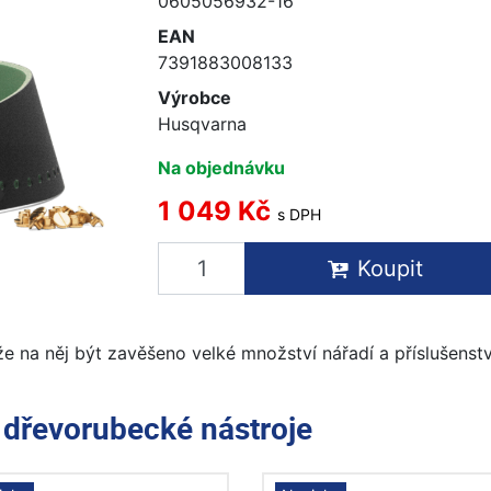
0605056932-16
EAN
7391883008133
Výrobce
Husqvarna
Na objednávku
1 049 Kč
s DPH
Koupit
e na něj být zavěšeno velké množství nářadí a příslušenst
e
dřevorubecké nástroje