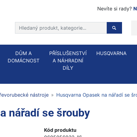
Nevíte si rady?
N
Prohledat web
Hledaný p
DŮM A
PŘÍSLUŠENSTVÍ
HUSQVARNA
DOMÁCNOST
A NÁHRADNÍ
DÍLY
řevorubecké nástroje
Husqvarna Opasek na nářadí se šr
 nářadí se šrouby
Kód produktu