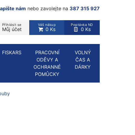
apište nám
nebo zavolejte na
387 315 927
Přihlásit se
Váš nákup
Poptávka ND
Můj účet
0 Ks
0 Ks
rodukt, kategorie...
FISKARS
PRACOVNÍ
VOLNÝ
ODĚVY A
ČAS A
OCHRANNÉ
DÁRKY
POMŮCKY
ouby