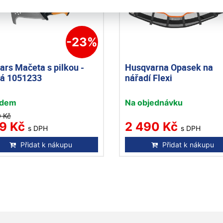
-23%
ars Mačeta s pilkou -
Husqvarna Opasek na
ká 1051233
nářadí Flexi
adem
Na objednávku
0 Kč
9 Kč
2 490 Kč
s DPH
s DPH
Přidat k nákupu
Přidat k nákupu