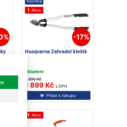
Novinka
Akce
10%
-17%
žky
Husqvarna Zahradní kleště
Skladem
2 290 Kč
še
1 899 Kč
s DPH
Přidat k nákupu
Akce