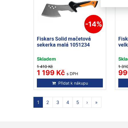
-14%
Fiskars Solid mačetová
Fisk
sekerka malá 1051234
vel
Skladem
Skl
1 410 Kč
1 31
1 199 Kč
99
s DPH
Přidat k nákupu
1
2
3
4
5
›
»