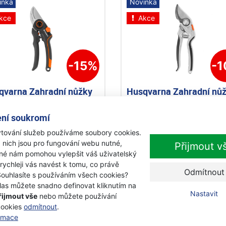
inka
Novinka
kce
Akce
-15%
-
qvarna Zahradní nůžky
Husqvarna Zahradní nů
ndard
velké
ní soukromí
adem
Skladem
tování služeb používáme soubory cookies.
9 Kč
1 549 Kč
 nich jsou pro fungování webu nutné,
Přijmout v
0 Kč
1 390 Kč
s DPH
s DPH
iné nám pomohou vylepšit váš uživatelský
 rychleji vás navést k tomu, co právě
Přidat k nákupu
Přidat k nákupu
Odmítnout
Souhlasíte s používáním všech cookies?
las můžete snadno definovat kliknutím na
Nastavit
řijmout vše
nebo můžete používání
kce
Novinka
cookies
odmítnout
.
ormace
Akce