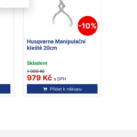
-10%
Husqvarna Manipulační
kleště 20cm
Skladem
1 099 Kč
979 Kč
s DPH
Přidat k nákupu