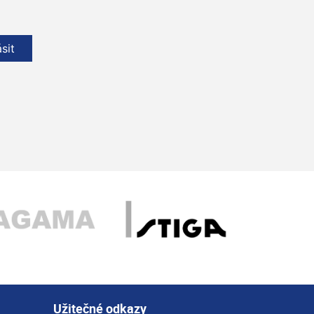
ásit
Užitečné odkazy