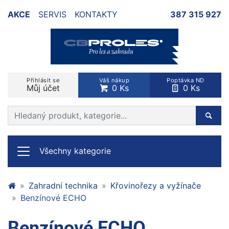
AKCE
SERVIS
KONTAKTY
387 315 927
Přihlásit se
Váš nákup
Poptávka ND
Můj účet
0 Ks
0 Ks
Prohledat web
Hleda
Všechny kategorie
Zahradní technika
Křovinořezy a vyžínače
Benzínové ECHO
Benzínové ECHO