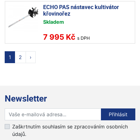
ECHO PAS nástavec kultivátor
křovinořez
Skladem
7 995 Kč
s DPH
1
2
›
Newsletter
Přihlaste se k odběru novinek
Přihlásit
Zaškrtnutím souhlasím se zpracováním osobních
údajů.