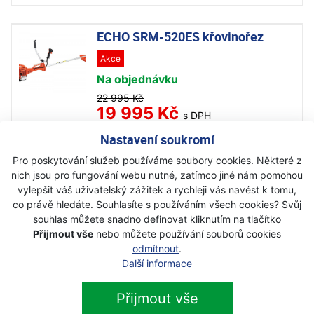
ECHO SRM-520ES křovinořez
Akce
Na objednávku
22 995 Kč
19 995 Kč
s DPH
Nastavení soukromí
ECHO BCLS-520ES křovinořez
Pro poskytování služeb používáme soubory cookies. Některé z
benzínový
nich jsou pro fungování webu nutné, zatímco jiné nám pomohou
vylepšit váš uživatelský zážitek a rychleji vás navést k tomu,
Akce
co právě hledáte. Souhlasíte s používáním všech cookies? Svůj
Na objednávku
souhlas můžete snadno definovat kliknutím na tlačítko
Přijmout vše
nebo můžete používání souborů cookies
23 995 Kč
21 495 Kč
odmítnout
.
s DPH
Další informace
ECHO RM-520ES zádový
Přijmout vše
křovinořez