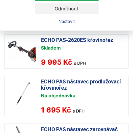
Na objednávku
Odmítnout
24 995 Kč
Nastavit
s DPH
ECHO PAS-2620ES křovinořez
Skladem
9 995 Kč
s DPH
ECHO PAS nástavec prodlužovací
křovinořez
Na objednávku
1 695 Kč
s DPH
ECHO PAS nástavec zarovnávač