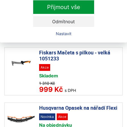
malá 1051234
Přijmout vše
Akce
Skladem
Odmítnout
1 410 Kč
1 199 Kč
Nastavit
s DPH
Fiskars Mačeta s pilkou - velká
1051233
Akce
Skladem
1 310 Kč
999 Kč
s DPH
Husqvarna Opasek na nářadí Flexi
Novinka
Akce
Na objednávku