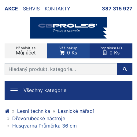
AKCE
SERVIS
KONTAKTY
387 315 927
Přihlásit se
Váš nákup
Poptávka ND
Můj účet
0 Ks
0 Ks
Prohledat web
Hleda
Všechny kategorie
Lesní technika
Lesnické nářadí
Dřevorubecké nástroje
Husqvarna Průměrka 36 cm