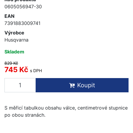
0605056947-30
EAN
7391883009741
Výrobce
Husqvarna
Skladem
829 Kč
745 Kč
s DPH
Koupit
S měřicí tabulkou obsahu válce, centimetrové stupnice
po obou stranách.