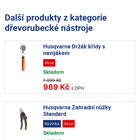
Další produkty z kategorie
dřevorubecké nástroje
Husqvarna Držák křídy s
navijákem
Akce
Skladem
1 099 Kč
989 Kč
s DPH
Husqvarna Zahradní nůžky
Standard
Novinka
Akce
Skladem