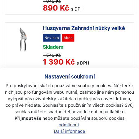
1 049 Kč
890 Kč
s DPH
Husqvarna Zahradní nůžky velké
Novinka
Akce
Skladem
1 549 Kč
1 390 Kč
s DPH
Nastavení soukromí
Husqvarna Zahradní kleště
Pro poskytování služeb používáme soubory cookies. Některé z
nich jsou pro fungování webu nutné, zatímco jiné nám pomohou
Novinka
Akce
vylepšit váš uživatelský zážitek a rychleji vás navést k tomu,
Skladem
co právě hledáte. Souhlasíte s používáním všech cookies? Svůj
2 290 Kč
souhlas můžete snadno definovat kliknutím na tlačítko
1 899 Kč
s DPH
Přijmout vše
nebo můžete používání souborů cookies
odmítnout
.
Další informace
Fiskars Solid mačetová sekerka