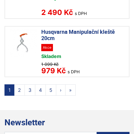
2 490 Kč
s DPH
Husqvarna Manipulační kleště
20cm
Akce
Skladem
1 099 Kč
979 Kč
s DPH
1
2
3
4
5
›
»
Newsletter