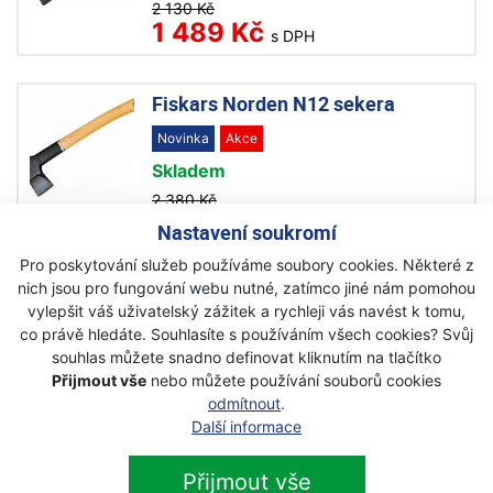
2 130 Kč
1 489 Kč
s DPH
Fiskars Norden N12 sekera
Novinka
Akce
Skladem
2 380 Kč
1 699 Kč
s DPH
Nastavení soukromí
Pro poskytování služeb používáme soubory cookies. Některé z
nich jsou pro fungování webu nutné, zatímco jiné nám pomohou
vylepšit váš uživatelský zážitek a rychleji vás navést k tomu,
co právě hledáte. Souhlasíte s používáním všech cookies? Svůj
souhlas můžete snadno definovat kliknutím na tlačítko
Newsletter
Přijmout vše
nebo můžete používání souborů cookies
odmítnout
.
Přihlaste se k odběru novinek
Další informace
Přihlásit
Zaškrtnutím souhlasím se zpracováním osobních
Přijmout vše