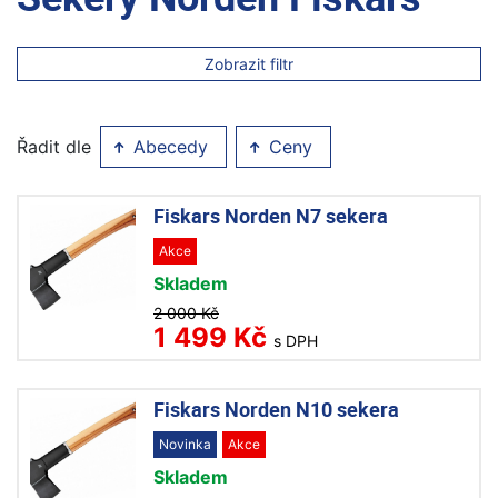
Zobrazit filtr
Řadit dle
Abecedy
Ceny
Fiskars Norden N7 sekera
Akce
Skladem
2 000 Kč
1 499 Kč
s DPH
Fiskars Norden N10 sekera
Novinka
Akce
Skladem