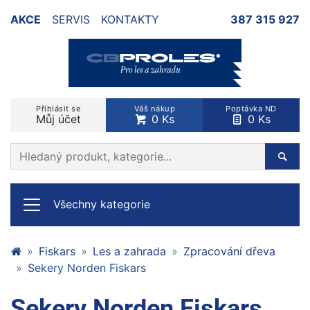
AKCE
SERVIS
KONTAKTY
387 315 927
Přihlásit se
Váš nákup
Poptávka ND
Můj účet
0 Ks
0 Ks
Prohledat web
Hleda
Všechny kategorie
Fiskars
Les a zahrada
Zpracování dřeva
Sekery Norden Fiskars
Sekery Norden Fiskars