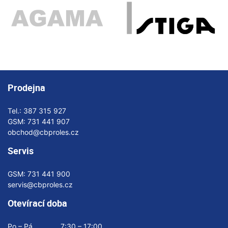
Prodejna
Tel.:
387 315 927
GSM:
731 441 907
obchod@cbproles.cz
Servis
GSM:
731 441 900
servis@cbproles.cz
Otevírací doba
Po – Pá
7:30 – 17:00