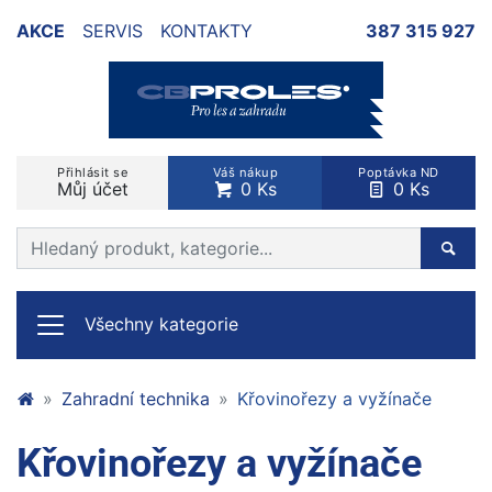
AKCE
SERVIS
KONTAKTY
387 315 927
Přihlásit se
Váš nákup
Poptávka ND
Můj účet
0 Ks
0 Ks
Prohledat web
Hleda
Všechny kategorie
Zahradní technika
Křovinořezy a vyžínače
Křovinořezy a vyžínače