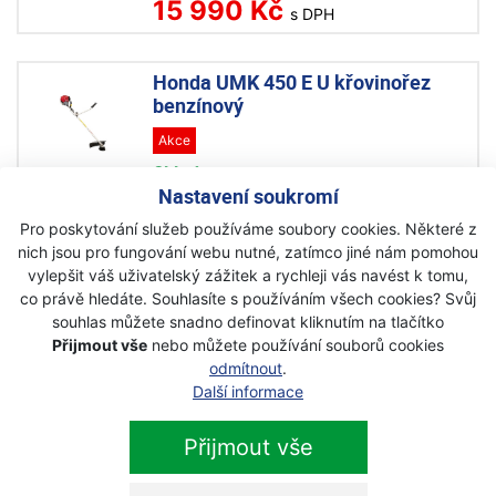
15 990 Kč
s DPH
Honda UMK 450 E U křovinořez
benzínový
Akce
Skladem
Nastavení soukromí
20 990 Kč
19 990 Kč
Pro poskytování služeb používáme soubory cookies. Některé z
s DPH
nich jsou pro fungování webu nutné, zatímco jiné nám pomohou
vylepšit váš uživatelský zážitek a rychleji vás navést k tomu,
ECHO GT-222ES vyžínač
co právě hledáte. Souhlasíte s používáním všech cookies? Svůj
souhlas můžete snadno definovat kliknutím na tlačítko
Akce
Přijmout vše
nebo můžete používání souborů cookies
Skladem
odmítnout
.
Další informace
6 995 Kč
4 695 Kč
s DPH
Přijmout vše
ECHO SRM-222ES křovinořez