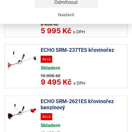
Odmítnout
Akce
Nastavit
Skladem
8 495 Kč
5 995 Kč
s DPH
ECHO SRM-237TES křovinořez
Akce
Skladem
10 995 Kč
9 495 Kč
s DPH
ECHO SRM-2621ES křovinořez
benzínový
Akce
Skladem