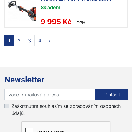
Skladem
9 995 Kč
s DPH
1
2
3
4
›
Newsletter
Přihlaste se k odběru novinek
Přihlásit
Zaškrtnutím souhlasím se zpracováním osobních
údajů.