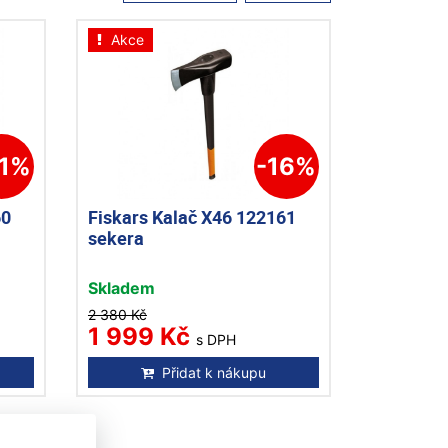
Akce
21%
-16%
60
Fiskars Kalač X46 122161
sekera
Skladem
2 380 Kč
1 999 Kč
s DPH
Přidat k nákupu