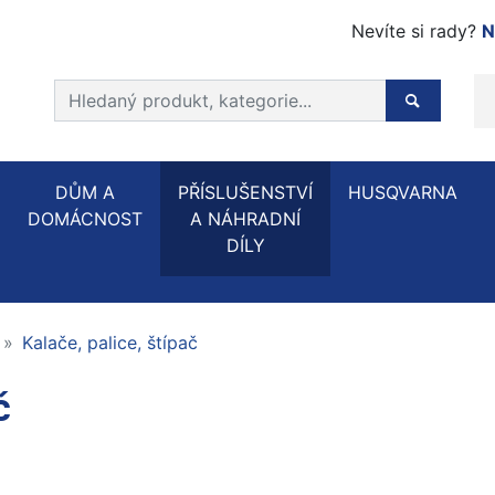
Nevíte si rady?
N
Prohledat web
Hledaný p
DŮM A
PŘÍSLUŠENSTVÍ
HUSQVARNA
DOMÁCNOST
A NÁHRADNÍ
DÍLY
Kalače, palice, štípač
č