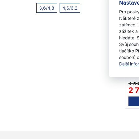
Nastave
3,6/4,8
4,6/6,2
Pro posky
Některé z
zatímco j
zážitek a
hledáte. 
Svůj souh
tlačítko
P
Fisk
souborů 
122
Další inf
Skl
3 23
2 