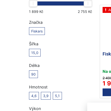
A
Značka
Fiskars
Šířka
15,0
Fis
Délka
Na 
90
2 49
1 
Hmotnost
4,6
3,9
5,1
Výkon
A