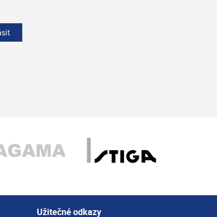
ásit
Užitečné odkazy