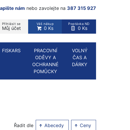
apište nám
nebo zavolejte na
387 315 927
Přihlásit se
Váš nákup
Poptávka ND
Můj účet
0 Ks
0 Ks
rodukt, kategorie...
FISKARS
PRACOVNÍ
VOLNÝ
ODĚVY A
ČAS A
OCHRANNÉ
DÁRKY
POMŮCKY
Řadit dle
Abecedy
Ceny