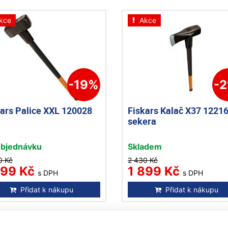
kce
Akce
-19%
-
kars Palice XXL 120028
Fiskars Kalač X37 1221
sekera
objednávku
Skladem
0 Kč
2 430 Kč
999 Kč
1 899 Kč
s DPH
s DPH
Přidat k nákupu
Přidat k nákupu
kce
Akce