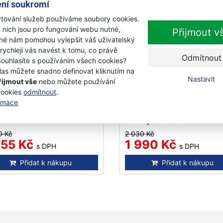
ní soukromí
tování služeb používáme soubory cookies.
 nich jsou pro fungování webu nutné,
Přijmout v
iné nám pomohou vylepšit váš uživatelský
 rychleji vás navést k tomu, co právě
Odmítnout
-14%
-
Souhlasíte s používáním všech cookies?
las můžete snadno definovat kliknutím na
Nastavit
řijmout vše
nebo můžete používání
ars Kalač X39 Safe T
Fiskars Palice XL 4,0 kg
cookies
odmítnout
.
150 sekera
120030
ormace
adem
Na objednávku
0 Kč
2 030 Kč
755 Kč
1 990 Kč
s DPH
s DPH
Přidat k nákupu
Přidat k nákupu