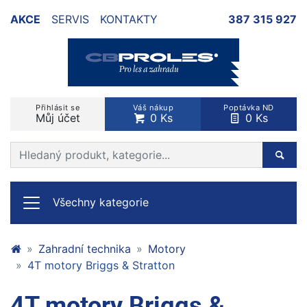
AKCE
SERVIS
KONTAKTY
387 315 927
Přihlásit se
Váš nákup
Poptávka ND
Můj účet
0 Ks
0 Ks
Prohledat web
Hleda
Všechny kategorie
Zahradní technika
Motory
4T motory Briggs & Stratton
4T motory Briggs &