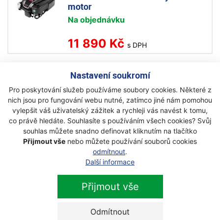
motor
Na objednávku
11 890 Kč
s DPH
Nastavení soukromí
Pro poskytování služeb používáme soubory cookies. Některé z
nich jsou pro fungování webu nutné, zatímco jiné nám pomohou
Newsletter
vylepšit váš uživatelský zážitek a rychleji vás navést k tomu,
co právě hledáte. Souhlasíte s používáním všech cookies? Svůj
Přihlaste se k odběru novinek
souhlas můžete snadno definovat kliknutím na tlačítko
Přihlásit
Přijmout vše
nebo můžete používání souborů cookies
odmítnout
.
Zaškrtnutím souhlasím se zpracováním osobních
Další informace
údajů.
Přijmout vše
Odmítnout