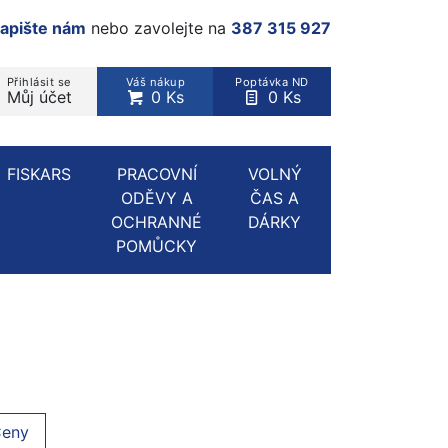
apište nám
nebo zavolejte na
387 315 927
Přihlásit se
Váš nákup
Poptávka ND
Můj účet
0 Ks
0 Ks
rodukt, kategorie...
FISKARS
PRACOVNÍ
VOLNÝ
ODĚVY A
ČAS A
OCHRANNÉ
DÁRKY
POMŮCKY
eny