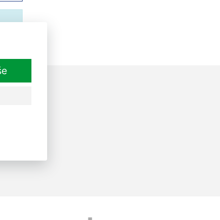
še
ásit