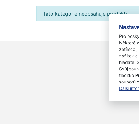
Tato kategorie neobsahuje produkty.
Nastave
Pro posky
Některé z
zatímco j
zážitek a
hledáte. 
Svůj souh
tlačítko
P
souborů 
Další inf