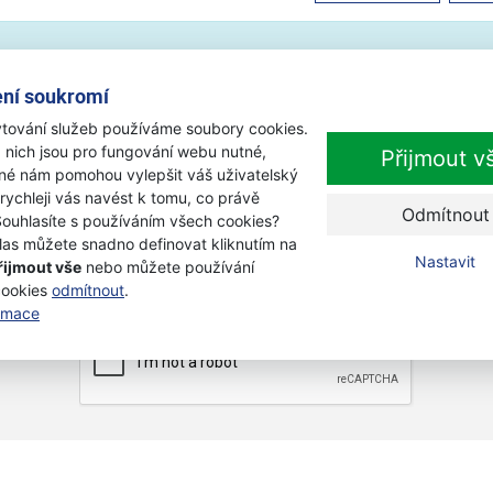
ní soukromí
tování služeb používáme soubory cookies.
 nich jsou pro fungování webu nutné,
Přijmout v
iné nám pomohou vylepšit váš uživatelský
Newsletter
 rychleji vás navést k tomu, co právě
Odmítnout
Souhlasíte s používáním všech cookies?
Přihlaste se k odběru novinek
las můžete snadno definovat kliknutím na
Přihl
Nastavit
řijmout vše
nebo můžete používání
Zaškrtnutím souhlasím se zpracováním osobních údajů.
cookies
odmítnout
.
ormace