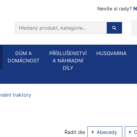
Nevíte si rady?
N
Prohledat web
Hledaný p
DŮM A
PŘÍSLUŠENSTVÍ
HUSQVARNA
DOMÁCNOST
A NÁHRADNÍ
DÍLY
ální traktory
Řadit dle
Abecedy
C