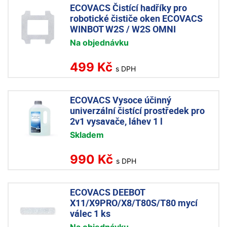
ECOVACS Čistící hadříky pro
robotické čističe oken ECOVACS
WINBOT W2S / W2S OMNI
Na objednávku
499 Kč
s DPH
ECOVACS Vysoce účinný
univerzální čistící prostředek pro
2v1 vysavače, láhev 1 l
Skladem
990 Kč
s DPH
ECOVACS DEEBOT
X11/X9PRO/X8/T80S/T80 mycí
válec 1 ks