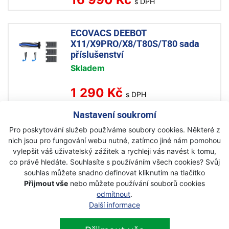
s DPH
ECOVACS DEEBOT
X11/X9PRO/X8/T80S/T80 sada
příslušenství
Skladem
1 290 Kč
s DPH
Nastavení soukromí
ECOVACS Univerzální čistící
Pro poskytování služeb používáme soubory cookies. Některé z
roztok pro Winbot 230ml
nich jsou pro fungování webu nutné, zatímco jiné nám pomohou
Na objednávku
vylepšit váš uživatelský zážitek a rychleji vás navést k tomu,
co právě hledáte. Souhlasíte s používáním všech cookies? Svůj
249 Kč
souhlas můžete snadno definovat kliknutím na tlačítko
s DPH
Přijmout vše
nebo můžete používání souborů cookies
odmítnout
.
Další informace
ECOVACS DEEBOT antibakteriální
sáčky do stanice 3ks