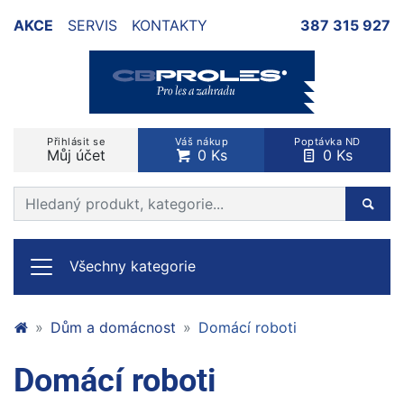
AKCE
SERVIS
KONTAKTY
387 315 927
Přihlásit se
Váš nákup
Poptávka ND
Můj účet
0 Ks
0 Ks
Prohledat web
Hleda
Všechny kategorie
Dům a domácnost
Domácí roboti
Domácí roboti