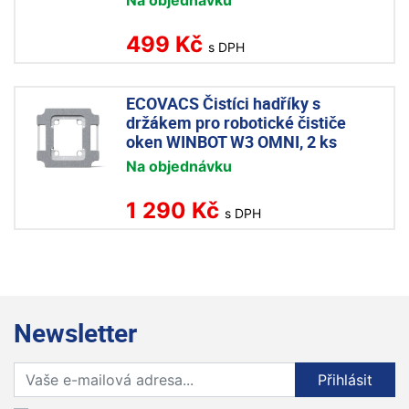
Na objednávku
499 Kč
s DPH
ECOVACS Čistíci hadříky s
držákem pro robotické čističe
oken WINBOT W3 OMNI, 2 ks
Na objednávku
1 290 Kč
s DPH
Newsletter
Přihlaste se k odběru novinek
Přihlásit