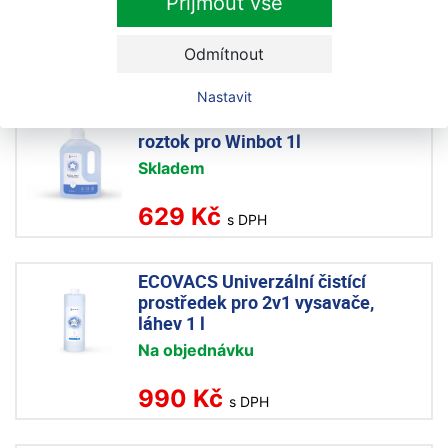
Přijmout vše
Skladem
499 Kč
Odmítnout
s DPH
Nastavit
ECOVACS Univerzální čistící
roztok pro Winbot 1l
Skladem
629 Kč
s DPH
ECOVACS Univerzální čistící
prostředek pro 2v1 vysavače,
láhev 1 l
Na objednávku
990 Kč
s DPH