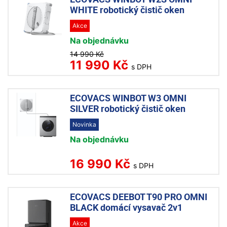
WHITE robotický čistič oken
Akce
Na objednávku
14 990 Kč
11 990 Kč
s DPH
ECOVACS WINBOT W3 OMNI
SILVER robotický čistič oken
Novinka
Na objednávku
16 990 Kč
s DPH
ECOVACS DEEBOT T90 PRO OMNI
BLACK domácí vysavač 2v1
Akce