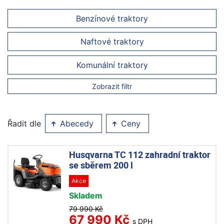
Benzínové traktory
Naftové traktory
Komunální traktory
Zobrazit filtr
Řadit dle
Abecedy
Ceny
Husqvarna TC 112 zahradní traktor
se sběrem 200 l
Akce
Skladem
79 990 Kč
67 990 Kč
s DPH