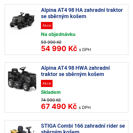
Alpina AT4 98 HA zahradní traktor
se sběrným košem
Akce
Na objednávku
59 990 Kč
54 990 Kč
s DPH
Alpina AT4 98 HWA zahradní
traktor se sběrným košem
Akce
Skladem
74 990 Kč
67 490 Kč
s DPH
STIGA Combi 166 zahradní rider se
sběrným košem