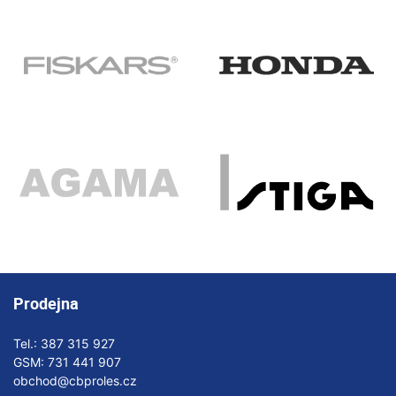
Prodejna
Tel.:
387 315 927
GSM:
731 441 907
obchod@cbproles.cz