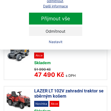
odmítnout
.
Stiga Estate 9102 W zahradní
Další informace
traktor
Na objednávku
Přijmout vše
116 990 Kč
s DPH
Odmítnout
TOM GRASS TC-395H zahradní
Nastavit
traktor
Akce
Skladem
51 990 Kč
47 490 Kč
s DPH
LAZER LT 102V zahradní traktor se
sběrným košem
Novinka
Akce