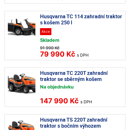
Husqvarna TC 114 zahradní traktor
s košem 250 l
Akce
Skladem
91 990 Kč
79 990 Kč
s DPH
Husqvarna TC 220T zahradní
traktor se sběrným košem
Na objednávku
147 990 Kč
s DPH
Husqvarna TS 220T zahradní
traktor s bočním výhozem