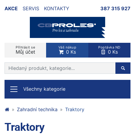
AKCE
SERVIS
KONTAKTY
387 315 927
Přihlásit se
Váš nákup
Poptávka ND
Můj účet
0 Ks
0 Ks
Prohledat web
Hleda
Všechny kategorie
Zahradní technika
Traktory
Traktory