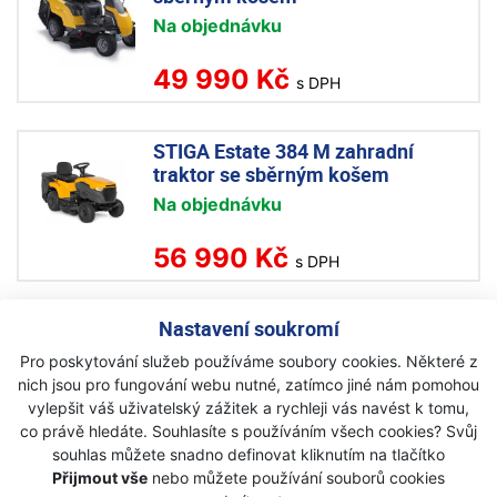
Na objednávku
49 990 Kč
s DPH
STIGA Estate 384 M zahradní
traktor se sběrným košem
Na objednávku
56 990 Kč
s DPH
Nastavení soukromí
STIGA Estate 598 zahradní traktor
se sběrným košem
Pro poskytování služeb používáme soubory cookies. Některé z
Skladem
nich jsou pro fungování webu nutné, zatímco jiné nám pomohou
vylepšit váš uživatelský zážitek a rychleji vás navést k tomu,
68 990 Kč
co právě hledáte. Souhlasíte s používáním všech cookies? Svůj
s DPH
souhlas můžete snadno definovat kliknutím na tlačítko
Přijmout vše
nebo můžete používání souborů cookies