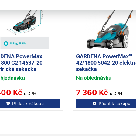
DENA PowerMax
GARDENA PowerMax™
1800 G2 14637-20
42/1800 5042-20 elektr
ktrická sekačka
sekačka
objednávku
Na objednávku
400 Kč
7 360 Kč
s DPH
s DPH
Přidat k nákupu
Přidat k nákupu