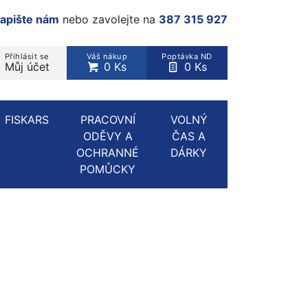
apište nám
nebo zavolejte na
387 315 927
Přihlásit se
Váš nákup
Poptávka ND
Můj účet
0 Ks
0 Ks
rodukt, kategorie...
FISKARS
PRACOVNÍ
VOLNÝ
ODĚVY A
ČAS A
OCHRANNÉ
DÁRKY
POMŮCKY