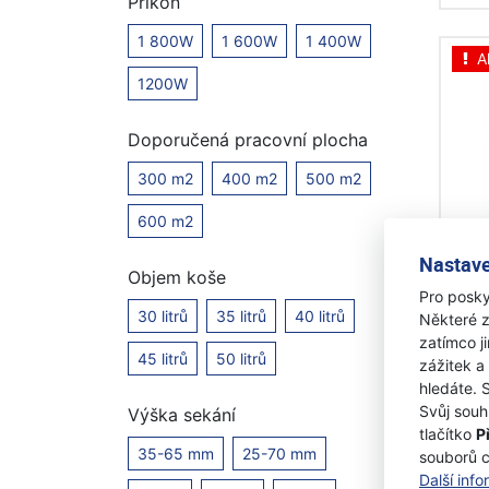
Příkon
1 800W
1 600W
1 400W
A
1200W
Doporučená pracovní plocha
300 m2
400 m2
500 m2
600 m2
Stig
Nastave
sek
Objem koše
Pro posky
30 litrů
35 litrů
40 litrů
Některé z
Na 
zatímco j
45 litrů
50 litrů
zážitek a
5 
hledáte. 
Svůj souh
Výška sekání
tlačítko
P
35-65 mm
25-70 mm
souborů 
Další inf