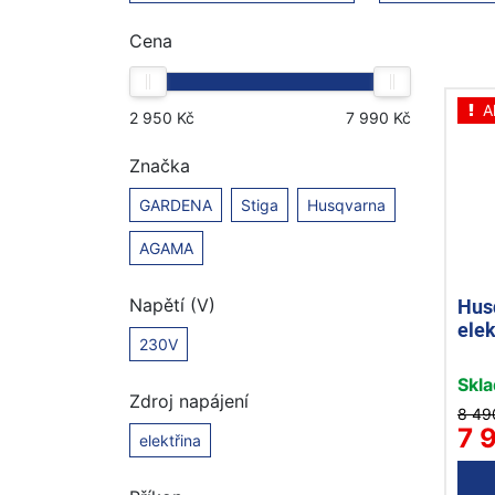
Cena
A
Značka
GARDENA
Stiga
Husqvarna
AGAMA
Hus
Napětí (V)
ele
230V
Skl
Zdroj napájení
8 49
7 
elektřina