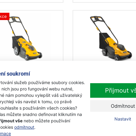
kce
a Combi 340c elektrická
Stiga Combi 336c elektr
ní soukromí
ačka
sekačka
tování služeb používáme soubory cookies.
 nich jsou pro fungování webu nutné,
Přijmout v
objednávku
Skladem
iné nám pomohou vylepšit váš uživatelský
 rychleji vás navést k tomu, co právě
490 Kč
4 590 Kč
Odmítnout
s DPH
s DPH
Souhlasíte s používáním všech cookies?
las můžete snadno definovat kliknutím na
Přidat k nákupu
Přidat k nákupu
Nastavit
řijmout vše
nebo můžete používání
cookies
odmítnout
.
ormace