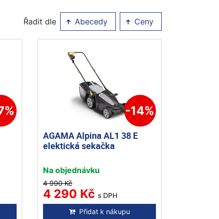
Řadit dle
Abecedy
Ceny
17%
-14%
AGAMA Alpina AL1 38 E
elektická sekačka
Na objednávku
4 990 Kč
4 290 Kč
s DPH
Přidat k nákupu