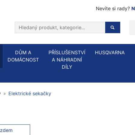
Nevíte si rady?
N
Prohledat web
Hledaný p
DŮM A
PŘÍSLUŠENSTVÍ
HUSQVARNA
DOMÁCNOST
A NÁHRADNÍ
DÍLY
y
Elektrické sekačky
ezdem