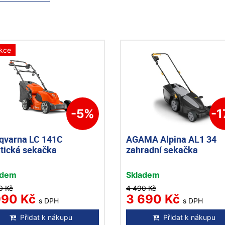
kce
-5%
-
qvarna LC 141C
AGAMA Alpina AL1 34
ktická sekačka
zahradní sekačka
adem
Skladem
0 Kč
4 490 Kč
990 Kč
3 690 Kč
s DPH
s DPH
Přidat k nákupu
Přidat k nákupu