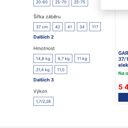
20-60
25-70
25-75
Šířka záběru
37 cm
42
41
34
117
Dalších 2
Hmotnost
GAR
37/
14,8 kg
9,7 kg
11 kg
ele
21,4 kg
11,0
Na 
Dalších 3
5 
Výkon
1,7/2,28