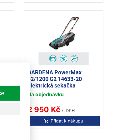
ická
GARDENA PowerMax
32/1200 G2 14633-20
elektrická sekačka
še
Na objednávku
2 950 Kč
s DPH
Přidat k nákupu