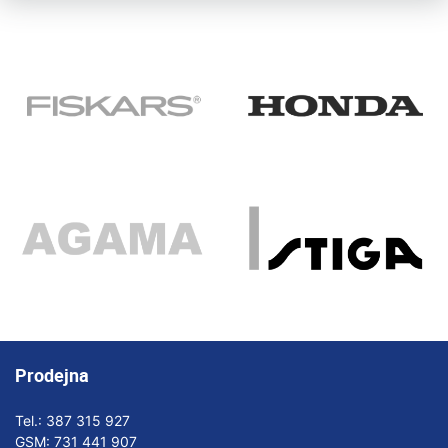
Prodejna
Tel.:
387 315 927
GSM:
731 441 907