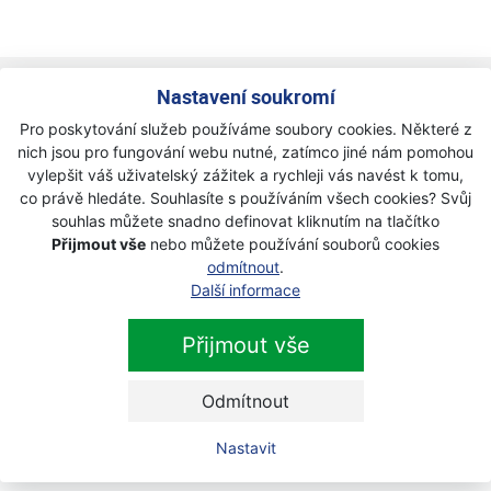
Newsletter
Nastavení soukromí
Pro poskytování služeb používáme soubory cookies. Některé z
Přihlaste se k odběru novinek
nich jsou pro fungování webu nutné, zatímco jiné nám pomohou
Přihlásit
vylepšit váš uživatelský zážitek a rychleji vás navést k tomu,
co právě hledáte. Souhlasíte s používáním všech cookies? Svůj
Zaškrtnutím souhlasím se zpracováním osobních
souhlas můžete snadno definovat kliknutím na tlačítko
údajů.
Přijmout vše
nebo můžete používání souborů cookies
odmítnout
.
Další informace
Přijmout vše
Odmítnout
Nastavit