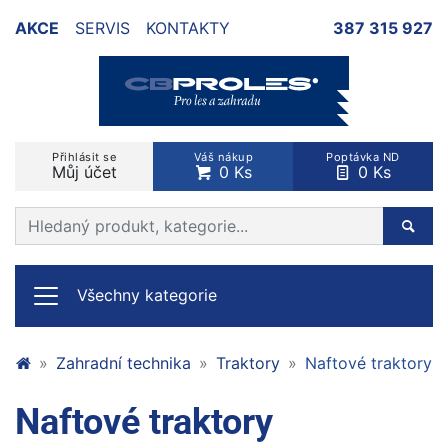
AKCE
SERVIS
KONTAKTY
387 315 927
Přihlásit se
Váš nákup
Poptávka ND
Můj účet
0 Ks
0 Ks
Prohledat web
Hleda
Všechny kategorie
Zahradní technika
Traktory
Naftové traktory
Naftové traktory