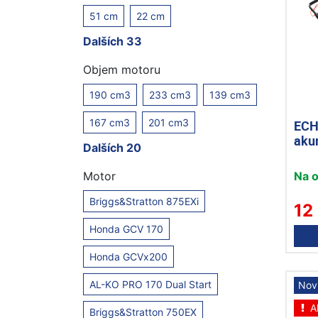
51 cm
22 cm
Dalších 33
Objem motoru
190 cm3
233 cm3
139 cm3
167 cm3
201 cm3
ECH
aku
Dalších 20
Na 
Motor
Briggs&Stratton 875EXi
12
Honda GCV 170
Honda GCVx200
AL-KO PRO 170 Dual Start
Nov
A
Briggs&Stratton 750EX