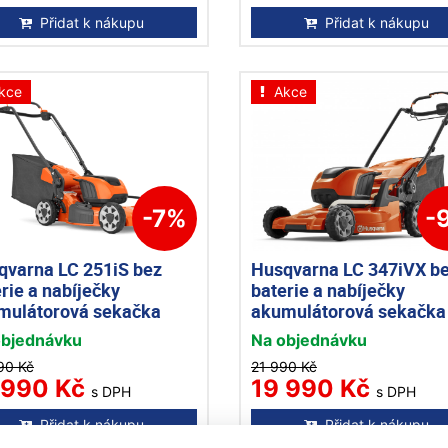
Přidat k nákupu
Přidat k nákupu
kce
Akce
-7%
-
qvarna LC 251iS bez
Husqvarna LC 347iVX b
rie a nabíječky
baterie a nabíječky
mulátorová sekačka
akumulátorová sekačka
objednávku
Na objednávku
90 Kč
21 990 Kč
 990 Kč
19 990 Kč
s DPH
s DPH
Přidat k nákupu
Přidat k nákupu