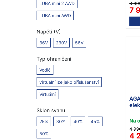
8 49
LUBA mini 2 AWD
7 
LUBA mini AWD
Napětí (V)
36V
230V
56V
Typ ohraničení
Vodič
virtuální lze jako příslušenství
Virtuální
AGA
ele
Sklon svahu
Na 
25%
30%
40%
45%
4 99
50%
4 