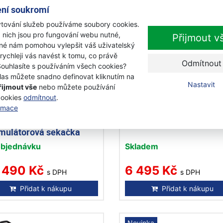
ní soukromí
tování služeb používáme soubory cookies.
 nich jsou pro fungování webu nutné,
Přijmout v
iné nám pomohou vylepšit váš uživatelský
 rychleji vás navést k tomu, co právě
Odmítnout
Souhlasíte s používáním všech cookies?
las můžete snadno definovat kliknutím na
Nastavit
řijmout vše
nebo můžete používání
cookies
odmítnout
.
ormace
qvarna LC 353iVX bez
ECHO DLM-310/35P
rie a nabíječky
akumulátorová sekačka
mulátorová sekačka
objednávku
Skladem
 490 Kč
6 495 Kč
s DPH
s DPH
Přidat k nákupu
Přidat k nákupu
Novinka