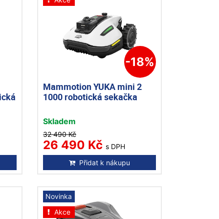
-18%
Mammotion YUKA mini 2
ická
1000 robotická sekačka
Skladem
32 490 Kč
26 490 Kč
s DPH
Přidat k nákupu
Novinka
Akce