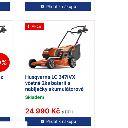
Přidat k nákupu
Akce
9%
ez
Husqvarna LC 347iVX
včetně 2ks baterií a
nabíječky akumulátorová
sekačka
Skladem
24 990 Kč
s DPH
Přidat k nákupu