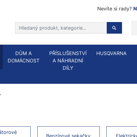
Nevíte si rady?
N
Prohledat web
Hledaný p
DŮM A
PŘÍSLUŠENSTVÍ
HUSQVARNA
DOMÁCNOST
A NÁHRADNÍ
DÍLY
y
átorové
Benzínové sekačky
Elektric