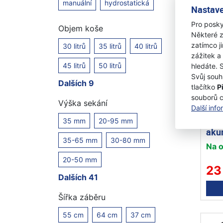
manuální
hydrostatická
Nastave
Pro posky
Objem koše
Některé z
zatímco j
30 litrů
35 litrů
40 litrů
zážitek a
45 litrů
50 litrů
hledáte. 
Svůj souh
Dalších 9
tlačítko
P
souborů 
Výška sekání
Další inf
Hus
bate
35 mm
20-95 mm
aku
35-65 mm
30-80 mm
Na 
20-50 mm
23
Dalších 41
Šířka záběru
55 cm
64 cm
37 cm