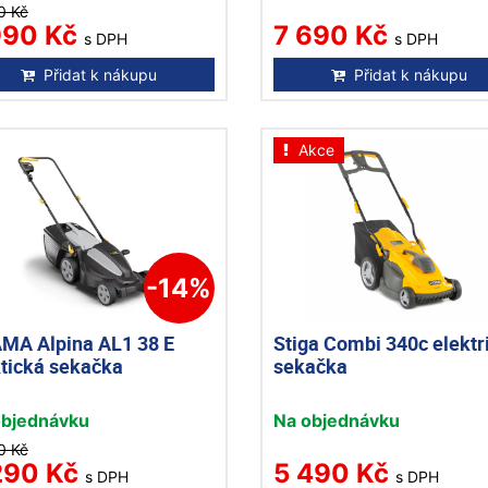
0 Kč
990 Kč
7 690 Kč
s DPH
s DPH
Přidat k nákupu
Přidat k nákupu
Akce
-14%
MA Alpina AL1 38 E
Stiga Combi 340c elektr
ktická sekačka
sekačka
objednávku
Na objednávku
0 Kč
290 Kč
5 490 Kč
s DPH
s DPH