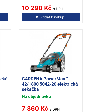
10 290 Kč
s DPH
Přidat k nákupu
ická
GARDENA PowerMax™
42/1800 5042-20 elektrická
sekačka
Na objednávku
7 360 Kč
s DPH