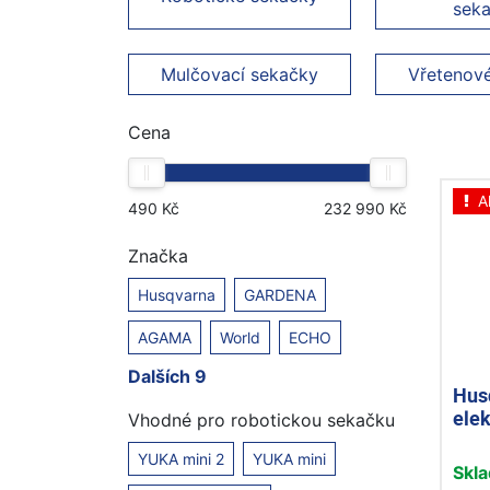
sek
Mulčovací sekačky
Vřetenov
Cena
A
Značka
Husqvarna
GARDENA
AGAMA
World
ECHO
Dalších 9
Hus
ele
Vhodné pro robotickou sekačku
YUKA mini 2
YUKA mini
Skl