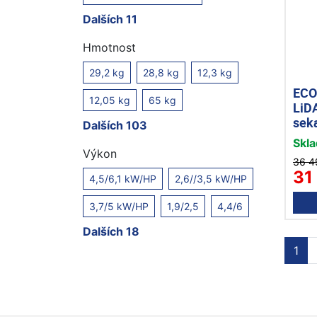
Dalších 11
Hmotnost
29,2 kg
28,8 kg
12,3 kg
ECO
12,05 kg
65 kg
LiD
sek
Dalších 103
Skl
Výkon
36 4
31
4,5/6,1 kW/HP
2,6//3,5 kW/HP
3,7/5 kW/HP
1,9/2,5
4,4/6
Dalších 18
1