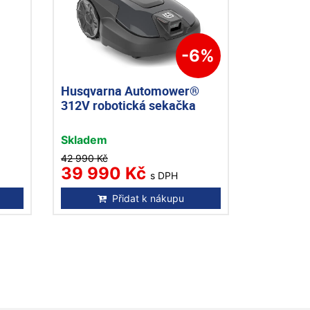
-6%
Husqvarna Automower®
312V robotická sekačka
Skladem
42 990 Kč
39 990 Kč
s DPH
Přidat k nákupu