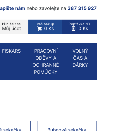
apište nám
nebo zavolejte na
387 315 927
Přihlásit se
Váš nákup
Poptávka ND
Můj účet
0 Ks
0 Ks
rodukt, kategorie...
FISKARS
PRACOVNÍ
VOLNÝ
ODĚVY A
ČAS A
OCHRANNÉ
DÁRKY
POMŮCKY
ké sekačky
Bubnové sekačky