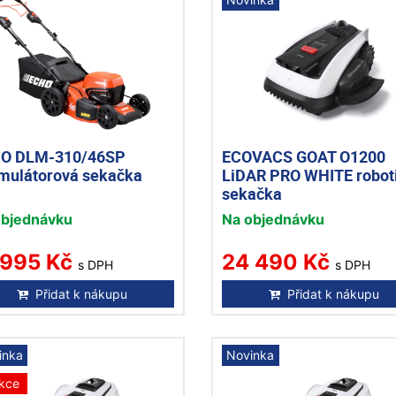
O DLM-310/46SP
ECOVACS GOAT O1200
mulátorová sekačka
LiDAR PRO WHITE robot
sekačka
objednávku
Na objednávku
 995 Kč
24 490 Kč
s DPH
s DPH
Přidat k nákupu
Přidat k nákupu
inka
Novinka
kce