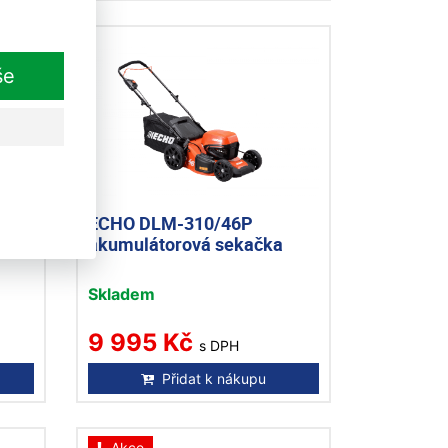
še
ECHO DLM-310/46P
akumulátorová sekačka
Skladem
9 995 Kč
s DPH
Přidat k nákupu
Akce