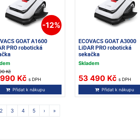
-12%
VACS GOAT A1600
ECOVACS GOAT A3000
AR PRO robotická
LiDAR PRO robotická
ačka
sekačka
adem
Skladem
90 Kč
 990 Kč
53 490 Kč
s DPH
s DPH
Přidat k nákupu
Přidat k nákupu
2
3
4
5
›
»