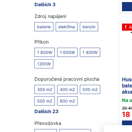
Dalších 3
Zdroj napájení
baterie
elektřina
benzín
A
Příkon
1 800W
1 600W
1 400W
1200W
Hus
Doporučená pracovní plocha
bate
300 m2
400 m2
500 m2
aku
Na 
500 m2
600 m2
20 4
Dalších 23
18
Převodovka