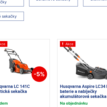
ačky
é sekačky
kce
Akce
-5%
qvarna LC 141C
Husqvarna Aspire LC34 
ktická sekačka
baterie a nabíječky
akumulátorová sekačka
adem
Na objednávku