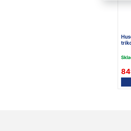
Hus
tri
Skl
84