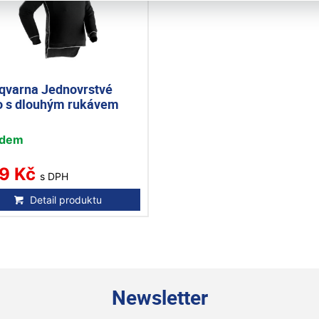
qvarna Jednovrstvé
ko s dlouhým rukávem
adem
9 Kč
s DPH
Detail produktu
Newsletter