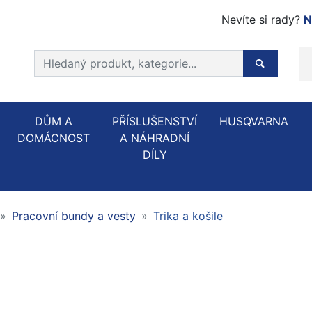
Nevíte si rady?
N
Prohledat web
Hledaný p
DŮM A
PŘÍSLUŠENSTVÍ
HUSQVARNA
DOMÁCNOST
A NÁHRADNÍ
DÍLY
Pracovní bundy a vesty
Trika a košile