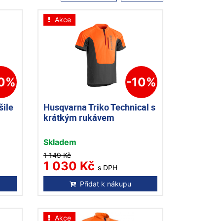
Akce
10%
-10%
šile
Husqvarna Triko Technical s
krátkým rukávem
Skladem
1 149 Kč
1 030 Kč
s DPH
Přidat k nákupu
Akce