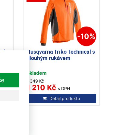
-10%
al s
Husqvarna Triko Technical s
dlouhým rukávem
Skladem
še
1 349 Kč
1 210 Kč
s DPH
Detail produktu