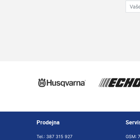
Prodejna
Servi
Tel.:
387 315 927
GSM: