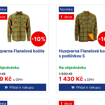
inka
Novinka
kce
Akce
-10%
-
qvarna Flanelová košile
Husqvarna Flanelová ko
s podšívkou S
objednávku
Na objednávku
9 Kč
1 590 Kč
9 Kč
1 430 Kč
s DPH
s DPH
Přidat k nákupu
Přidat k nákupu
inka
Akce