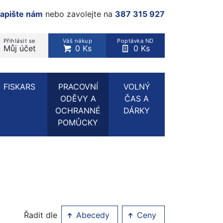
apište nám
nebo zavolejte na
387 315 927
Přihlásit se
Váš nákup
Poptávka ND
Můj účet
0 Ks
0 Ks
rodukt, kategorie...
FISKARS
PRACOVNÍ
VOLNÝ
ODĚVY A
ČAS A
OCHRANNÉ
DÁRKY
POMŮCKY
Řadit dle
Abecedy
Ceny