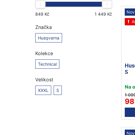
Nov
A
Značka
Husqvarna
Kolekce
Technical
Hus
S
Velikost
Na 
XXXL
S
1 09
98
Nov