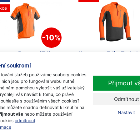
kce
-10%
qvarna Pracovní Triko
Husqvarna Triko Technic
hnical s krátkým
dlouhým rukávem
ní soukromí
ávem
tování služeb používáme soubory cookies.
objednávku
Skladem
 nich jsou pro fungování webu nutné,
Přijmout v
0 Kč
iné nám pomohou vylepšit váš uživatelský
030 Kč
1 449 Kč
s DPH
s DPH
 rychleji vás navést k tomu, co právě
Odmítnout
Souhlasíte s používáním všech cookies?
Detail produktu
Přidat k nákupu
las můžete snadno definovat kliknutím na
Nastavit
řijmout vše
nebo můžete používání
cookies
odmítnout
.
kce
ormace