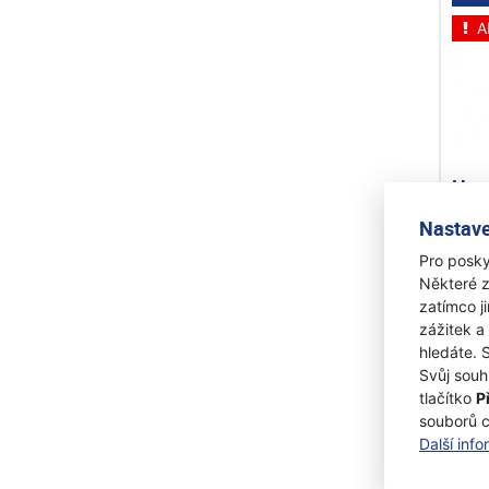
A
Hus
Tec
Nastave
ruk
Pro posky
Na 
Některé z
1 15
zatímco j
1 
zážitek a
hledáte. 
Svůj souh
tlačítko
P
souborů 
A
Další inf