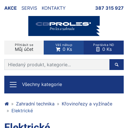
AKCE
SERVIS
KONTAKTY
387 315 927
Přihlásit se
Váš nákup
Poptávka ND
Můj účet
0 Ks
0 Ks
Prohledat web
Hleda
Všechny kategorie
Zahradní technika
Křovinořezy a vyžínače
Elektrické
Elektrické