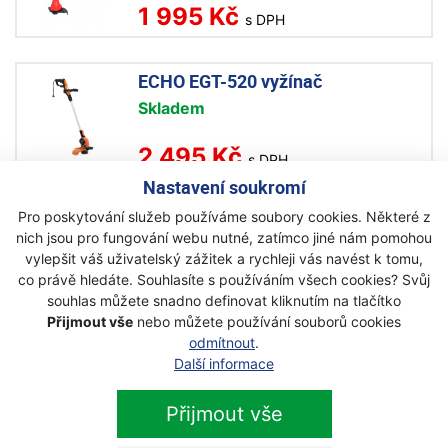
1 995 Kč
s DPH
ECHO EGT-520 vyžínač
Skladem
2 495 Kč
s DPH
Nastavení soukromí
Pro poskytování služeb používáme soubory cookies. Některé z
nich jsou pro fungování webu nutné, zatímco jiné nám pomohou
vylepšit váš uživatelský zážitek a rychleji vás navést k tomu,
Newsletter
co právě hledáte. Souhlasíte s používáním všech cookies? Svůj
souhlas můžete snadno definovat kliknutím na tlačítko
Přijmout vše
nebo můžete používání souborů cookies
Přihlaste se k odběru novinek
Přihlásit
odmítnout
.
Další informace
Zaškrtnutím souhlasím se zpracováním osobních
údajů.
Přijmout vše