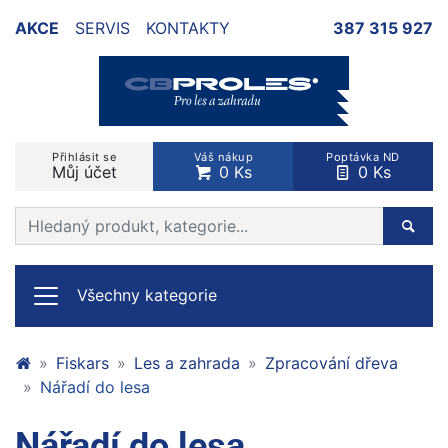
AKCE
SERVIS
KONTAKTY
387 315 927
Přihlásit se
Váš nákup
Poptávka ND
Můj účet
0 Ks
0 Ks
Prohledat web
Hleda
Všechny kategorie
Fiskars
Les a zahrada
Zpracování dřeva
Nářadí do lesa
Nářadí do lesa