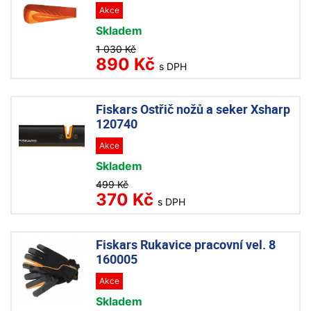
Akce
Skladem
1 030 Kč
890 Kč
s DPH
Fiskars Ostřič nožů a seker Xsharp
120740
Akce
Skladem
499 Kč
370 Kč
s DPH
Fiskars Rukavice pracovní vel. 8
160005
Akce
Skladem