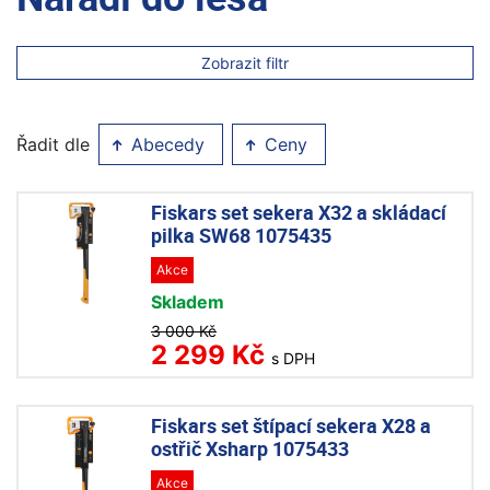
Zobrazit filtr
Řadit dle
Abecedy
Ceny
Fiskars set sekera X32 a skládací
pilka SW68 1075435
Akce
Skladem
3 000 Kč
2 299 Kč
s DPH
Fiskars set štípací sekera X28 a
ostřič Xsharp 1075433
Akce