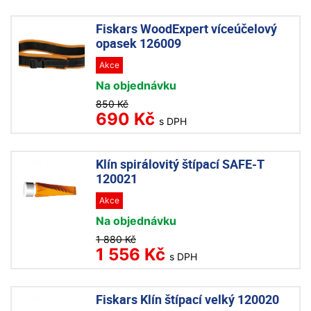
Fiskars WoodExpert víceúčelový
opasek 126009
Akce
Na objednávku
850 Kč
690 Kč
s DPH
Klín spirálovitý štípací SAFE-T
120021
Akce
Na objednávku
1 880 Kč
1 556 Kč
s DPH
Fiskars Klín štípací velký 120020