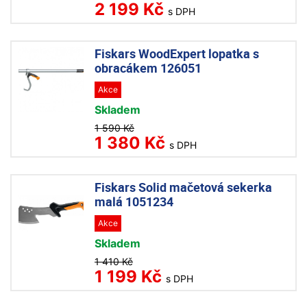
2 199 Kč
s DPH
Fiskars WoodExpert lopatka s
obracákem 126051
Akce
Skladem
1 590 Kč
1 380 Kč
s DPH
Fiskars Solid mačetová sekerka
malá 1051234
Akce
Skladem
1 410 Kč
1 199 Kč
s DPH