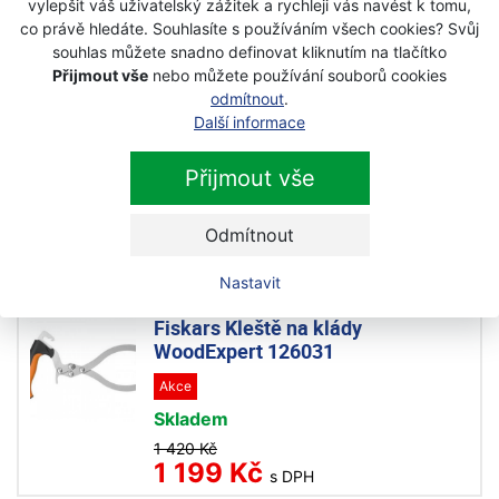
vylepšit váš uživatelský zážitek a rychleji vás navést k tomu,
2 080 Kč
co právě hledáte. Souhlasíte s používáním všech cookies? Svůj
1 590 Kč
s DPH
souhlas můžete snadno definovat kliknutím na tlačítko
Přijmout vše
nebo můžete používání souborů cookies
odmítnout
.
Fiskars Hák na klády WoodExpert
Další informace
126021
Akce
Přijmout vše
Skladem
1 090 Kč
Odmítnout
790 Kč
s DPH
Nastavit
Fiskars Kleště na klády
WoodExpert 126031
Akce
Skladem
1 420 Kč
1 199 Kč
s DPH