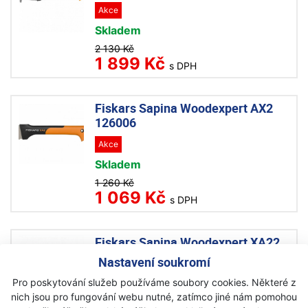
Akce
Skladem
2 130 Kč
1 899 Kč
s DPH
Fiskars Sapina Woodexpert AX2
126006
Akce
Skladem
1 260 Kč
1 069 Kč
s DPH
Fiskars Sapina Woodexpert XA22
126007
Nastavení soukromí
Akce
Pro poskytování služeb používáme soubory cookies. Některé z
nich jsou pro fungování webu nutné, zatímco jiné nám pomohou
Skladem