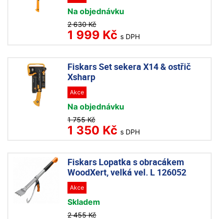
Na objednávku
2 630 Kč
1 999 Kč
s DPH
Fiskars Set sekera X14 & ostřič
Xsharp
Akce
Na objednávku
1 755 Kč
1 350 Kč
s DPH
Fiskars Lopatka s obracákem
WoodXert, velká vel. L 126052
Akce
Skladem
2 455 Kč