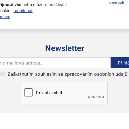
Nastavit
řijmout vše
nebo můžete používání
cookies
odmítnout
.
ormace
Newsletter
Přihlaste se k odběru novinek
Přihl
Zaškrtnutím souhlasím se zpracováním osobních údajů.