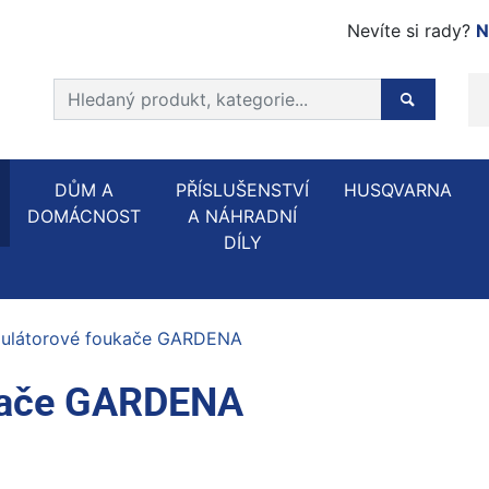
Nevíte si rady?
N
Prohledat web
Hledaný p
DŮM A
PŘÍSLUŠENSTVÍ
HUSQVARNA
DOMÁCNOST
A NÁHRADNÍ
DÍLY
ulátorové foukače GARDENA
kače GARDENA