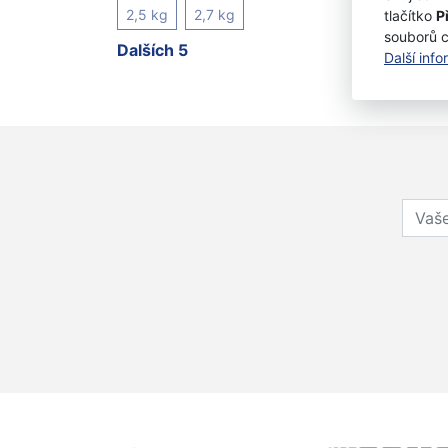
2,5 kg
2,7 kg
tlačítko
P
souborů 
Dalších 5
Další inf