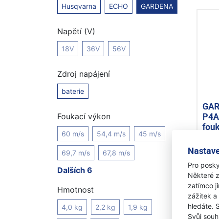
Husqvarna
ECHO
GARDENA
Napětí (V)
18V
36V
56V
Zdroj napájení
baterie
GAR
P4A
Foukací výkon
fouk
60 m/s
54,4 m/s
45 m/s
nab
Na 
Nastave
69,7 m/s
67,8 m/s
4 
Pro posky
Dalších 6
Některé z
zatímco j
Hmotnost
zážitek a
hledáte. 
4,0 kg
2,2 kg
1,9 kg
Svůj souh