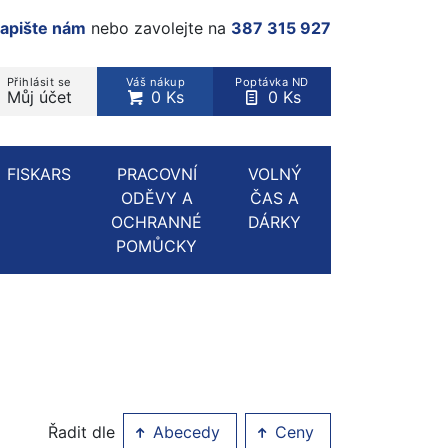
apište nám
nebo zavolejte na
387 315 927
Přihlásit se
Váš nákup
Poptávka ND
Můj účet
0 Ks
0 Ks
rodukt, kategorie...
FISKARS
PRACOVNÍ
VOLNÝ
ODĚVY A
ČAS A
OCHRANNÉ
DÁRKY
POMŮCKY
Řadit dle
Abecedy
Ceny