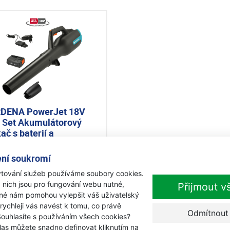
DENA PowerJet 18V
 Set Akumulátorový
ač s baterií a
íječkou
objednávku
ní soukromí
150 Kč
tování služeb používáme soubory cookies.
s DPH
 nich jsou pro fungování webu nutné,
Přijmout v
Přidat k nákupu
iné nám pomohou vylepšit váš uživatelský
 rychleji vás navést k tomu, co právě
Odmítnout
Souhlasíte s používáním všech cookies?
las můžete snadno definovat kliknutím na