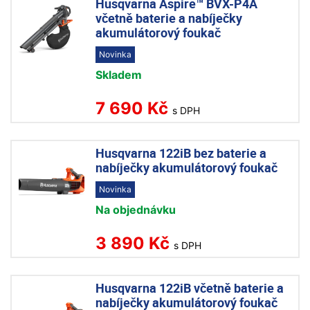
Husqvarna Aspire™ BVX-P4A
včetně baterie a nabíječky
akumulátorový foukač
Novinka
Skladem
7 690 Kč
s DPH
Husqvarna 122iB bez baterie a
nabíječky akumulátorový foukač
Novinka
Na objednávku
3 890 Kč
s DPH
Husqvarna 122iB včetně baterie a
nabíječky akumulátorový foukač