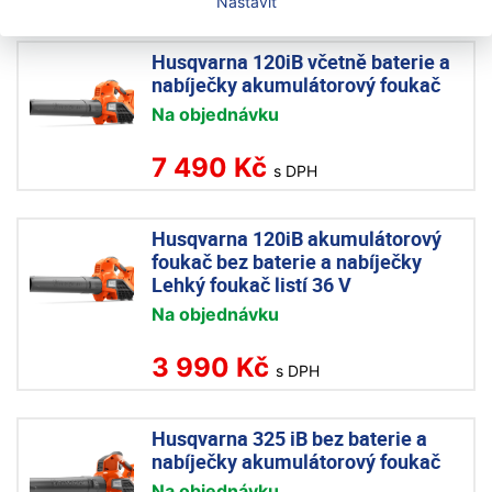
Nastavit
Husqvarna 120iB včetně baterie a
nabíječky akumulátorový foukač
Na objednávku
7 490 Kč
s DPH
Husqvarna 120iB akumulátorový
foukač bez baterie a nabíječky
Lehký foukač listí 36 V
Na objednávku
3 990 Kč
s DPH
Husqvarna 325 iB bez baterie a
nabíječky akumulátorový foukač
Na objednávku