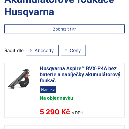
Husqvarna
Zobrazit filtr
Řadit dle
Abecedy
Ceny
Husqvarna Aspire™ BVX-P4A bez
baterie a nabíječky akumulátorový
foukač
Novinka
Na objednávku
5 290 Kč
s DPH