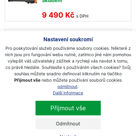
Skladem
9 490 Kč
s DPH
Husqvarna 120iBV bez baterie a
Nastavení soukromí
nabíječky akumulátorový foukač
Pro poskytování služeb používáme soubory cookies. Některé z
Akce
nich jsou pro fungování webu nutné, zatímco jiné nám pomohou
Skladem
vylepšit váš uživatelský zážitek a rychleji vás navést k tomu,
co právě hledáte. Souhlasíte s používáním všech cookies? Svůj
5 690 Kč
souhlas můžete snadno definovat kliknutím na tlačítko
s DPH
Přijmout vše
nebo můžete používání souborů cookies
odmítnout
.
Husqvarna 120iBV aku foukač
Další informace
včetně baterie a nabíječky
Přijmout vše
Akce
Skladem
Odmítnout
9 490 Kč
s DPH