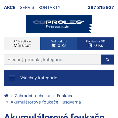
AKCE
SERVIS
KONTAKTY
387 315 927
Přihlásit se
Váš nákup
Poptávka ND
Můj účet
0 Ks
0 Ks
Prohledat web
Hleda
Všechny kategorie
Zahradní technika
Foukače
Akumulátorové foukače Husqvarna
Akumulátorové foukače