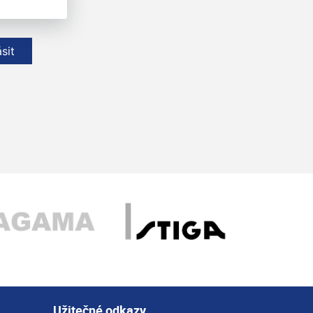
ásit
Užitečné odkazy