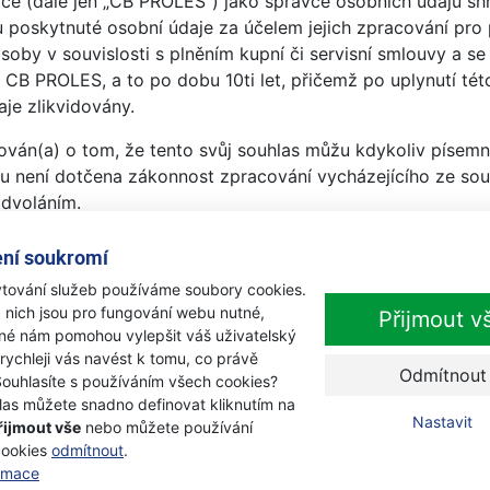
ce (dále jen „CB PROLES“) jako správce osobních údajů s
 poskytnuté osobní údaje za účelem jejich zpracování pro 
oby v souvislosti s plněním kupní či servisní smlouvy a se
í CB PROLES, a to po dobu 10ti let, přičemž po uplynutí té
je zlikvidovány.
ován(a) o tom, že tento svůj souhlas můžu kdykoliv písemn
u není dotčena zákonnost zpracování vycházejícího ze souh
odvoláním.
em byl(a) informován(a) o svém právu požadovat od CB PRO
ní soukromí
týkajícím se mojí osoby, na jejich opravu nebo výmaz, př
tování služeb používáme soubory cookies.
vu vznést námitku proti zpracování, jakož i o právu na přen
 nich jsou pro fungování webu nutné,
Přijmout v
informován(a) o tom, že pokud se budu domnívat, že zpra
iné nám pomohou vylepšit váš uživatelský
 porušeno Nařízení Evropského parlamentu a Rady (EU) č. 
 rychleji vás navést k tomu, co právě
Odmítnout
 osob v souvislosti se zpracováním osobních údajů a o vo
Souhlasíte s používáním všech cookies?
u podat stížnost u Úřadu pro ochranu osobních údajů.
las můžete snadno definovat kliknutím na
Nastavit
řijmout vše
nebo můžete používání
cookies
odmítnout
.
ormace