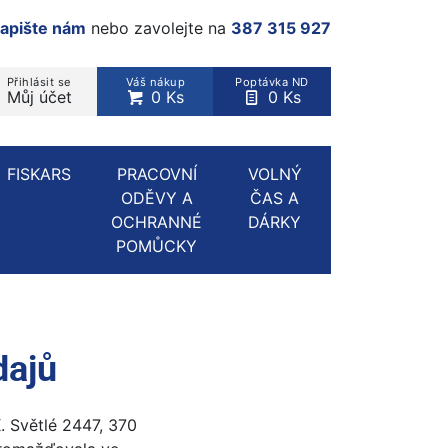
apište nám
nebo zavolejte na
387 315 927
Přihlásit se
Váš nákup
Poptávka ND
Můj účet
0 Ks
0 Ks
rodukt, kategorie...
FISKARS
PRACOVNÍ
VOLNÝ
ODĚVY A
ČAS A
OCHRANNÉ
DÁRKY
POMŮCKY
dajů
. Světlé 2447, 370