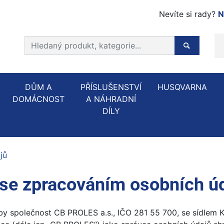
Nevíte si rady?
N
Prohledat web
Hledaný p
DŮM A
PŘÍSLUŠENSTVÍ
HUSQVARNA
DOMÁCNOST
A NÁHRADNÍ
DÍLY
jů
se zpracováním osobních ú
by společnost CB PROLES a.s., IČO 281 55 700, se sídlem K