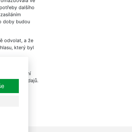
hromažďovala ve
potřeby dalšího
 zasíláním
to doby budou
ě odvolat, a že
lasu, který byl
LES přístup
ípadně omezení
ositelnost údajů.
še
cováním mých
2016/679, o
lném pohybu