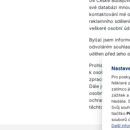
04 České Budějovi
své databázi mnou
kontaktování mé os
reklamního sdělen
veškeré osobní úda
Byl(a) jsem inform
odvoláním souhlas
udělen před jeho 
Prohlašuji, že js
Nastave
k osobním údajům 
Pro posky
zpracování a o prá
Některé z
Dále jsem byl(a) 
zatímco j
osobních údajů je
zážitek a
ochraně fyzických
hledáte. 
těchto údajů, můž
Svůj souh
tlačítko
P
souborů 
Další inf