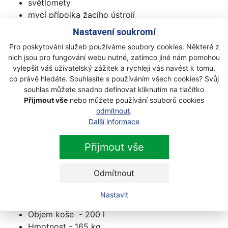
světlomety
mycí přípojka žacího ústrojí
ergonomický volant a praktický držák nápojů
Nastavení soukromí
Technické údaje :
Pro poskytování služeb používáme soubory cookies. Některé z
nich jsou pro fungování webu nutné, zatímco jiné nám pomohou
Motor - Loncin ST 400 OHV by Stiga
vylepšit váš uživatelský zážitek a rychleji vás navést k tomu,
co právě hledáte. Souhlasíte s používáním všech cookies? Svůj
Objem motoru - 414 cm 3
souhlas můžete snadno definovat kliknutím na tlačítko
Počet válců - 1
Přijmout vše
nebo můžete používání souborů cookies
Výkonová kategorie - 14 HP
odmítnout
.
Typ převodovky - hydrostatická
Další informace
Výhoz - zadní, do koše
Počet nožů - 2
Přijmout vše
Nastavení výšky sečení - centrální
Výška sekání - 25 - 80 mm
Odmítnout
Mulčování - volitelné
Šířka sečení - 84 cm
Nastavit
Počet poloh sečení - 7
Objem koše - 200 l
Hmotnost - 165 kg