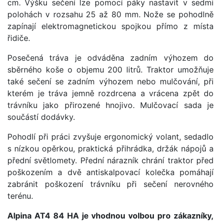
cm. Výšku sečení lze pomocí páky nastavit v sedmi
polohách v rozsahu 25 až 80 mm. Nože se pohodlně
zapínají elektromagnetickou spojkou přímo z místa
řidiče.
Posečená tráva je odváděna zadním výhozem do
sběrného koše o objemu 200 litrů. Traktor umožňuje
také sečení se zadním výhozem nebo mulčování, při
kterém je tráva jemně rozdrcena a vrácena zpět do
trávníku jako přirozené hnojivo. Mulčovací sada je
součástí dodávky.
Pohodlí při práci zvyšuje ergonomický volant, sedadlo
s nízkou opěrkou, praktická přihrádka, držák nápojů a
přední světlomety. Přední nárazník chrání traktor před
poškozením a dvě antiskalpovací kolečka pomáhají
zabránit poškození trávníku při sečení nerovného
terénu.
Alpina AT4 84 HA je vhodnou volbou pro zákazníky,