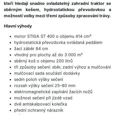
kteří hledají snadno ovladatelný zahradní traktor se
sběrným košem, hydrostatickou převodovkou a
možností volby mezi třemi způsoby zpracování trávy.
Hlavní výhody
motor STIGA ST 400 o objemu 414 cm³
hydrostatická převodovka ovládaná pedálem
žací záběr 84 cm
vhodný pro plochy až do 3 000 m²
sběrný koš o objemu 200 litrů
tři způsoby sečení: sběr, zadní výhoz a mulčování
mulčovací sada součástí dodávky
sedm poloh výšky sečení
rozsah výšky sečení 25–80 mm
elektromagnetické zapínání žacích nožů
možnost sečení při jízdě vzad
dvě antiskalpovací kolečka
přední ochranný nárazník