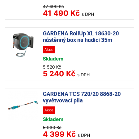
47 490 Kč
41 490 Kč
s DPH
GARDENA RollUp XL 18630-20
nástěnný box na hadici 35m
Akce
Skladem
5 520 Kč
5 240 Kč
s DPH
GARDENA TCS 720/20 8868-20
vyvětvovací pila
Akce
Skladem
5 030 Kč
4 399 Kč
s DPH