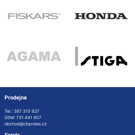
Prodejna
Tel.:
387 315 927
GSM:
731 441 907
obchod@cbproles.cz
Servis