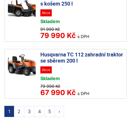
s košem 250 l
Akce
Skladem
91 990 Kč
79 990 Kč
s DPH
Husqvarna TC 112 zahradní traktor
se sběrem 200 l
Akce
Skladem
79 990 Kč
67 990 Kč
s DPH
1
2
3
4
5
›