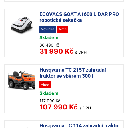
ECOVACS GOAT A1600 LiDAR PRO
robotická sekačka
Novinka
Akce
Skladem
36 490 Kč
31 990 Kč
s DPH
Husqvarna TC 215T zahradní
traktor se sběrem 300 l |
Akce
Skladem
117 990 Kč
107 990 Kč
s DPH
Husqvarna TC 114 zahradní traktor