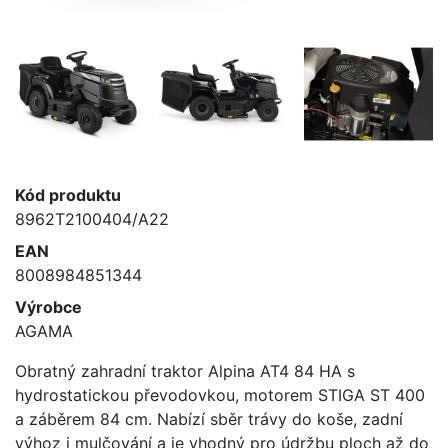
Kód produktu
8962T2100404/A22
EAN
8008984851344
Výrobce
AGAMA
Obratný zahradní traktor Alpina AT4 84 HA s
hydrostatickou převodovkou, motorem STIGA ST 400
a záběrem 84 cm. Nabízí sběr trávy do koše, zadní
výhoz i mulčování a je vhodný pro údržbu ploch až do