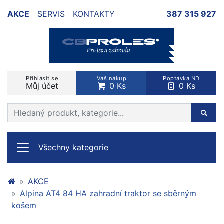
AKCE
SERVIS
KONTAKTY
387 315 927
Přihlásit se
Váš nákup
Poptávka ND
Můj účet
0 Ks
0 Ks
Prohledat web
Hleda
Všechny kategorie
AKCE
Alpina AT4 84 HA zahradní traktor se sběrným
košem