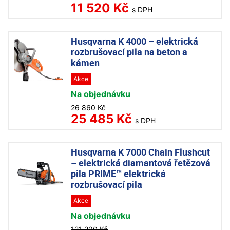
11 520 Kč
s DPH
Husqvarna K 4000 – elektrická
rozbrušovací pila na beton a
kámen
Akce
Na objednávku
26 860 Kč
25 485 Kč
s DPH
Husqvarna K 7000 Chain Flushcut
– elektrická diamantová řetězová
pila PRIME™ elektrická
rozbrušovací pila
Akce
Na objednávku
121 290 Kč