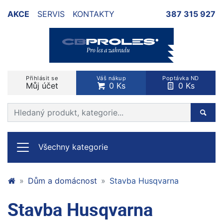
AKCE
SERVIS
KONTAKTY
387 315 927
Přihlásit se
Váš nákup
Poptávka ND
Můj účet
0 Ks
0 Ks
Prohledat web
Hleda
Všechny kategorie
Dům a domácnost
Stavba Husqvarna
Stavba Husqvarna