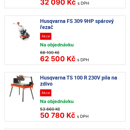
32 090 Kč
s DPH
Husqvarna FS 309 9HP spárový
řezač
Akce
Na objednávku
68 100 Kč
62 500 Kč
s DPH
Husqvarna TS 100 R 230V pila na
zdivo
Akce
Na objednávku
53 660 Kč
50 780 Kč
s DPH