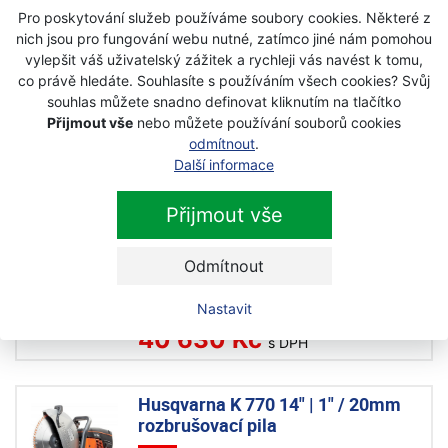
Pro poskytování služeb používáme soubory cookies. Některé z
nich jsou pro fungování webu nutné, zatímco jiné nám pomohou
Husqvarna K 7000 400mm/16"
vylepšit váš uživatelský zážitek a rychleji vás navést k tomu,
rozbrušovací pila
co právě hledáte. Souhlasíte s používáním všech cookies? Svůj
Na objednávku
souhlas můžete snadno definovat kliknutím na tlačítko
Přijmout vše
nebo můžete používání souborů cookies
103 465 Kč
93 120 Kč
odmítnout
.
s DPH
Další informace
Husqvarna TS 400 F 3HP pila na
Přijmout vše
zdivo
Akce
Odmítnout
Na objednávku
Nastavit
44 160 Kč
40 630 Kč
s DPH
Husqvarna K 770 14" | 1" / 20mm
rozbrušovací pila