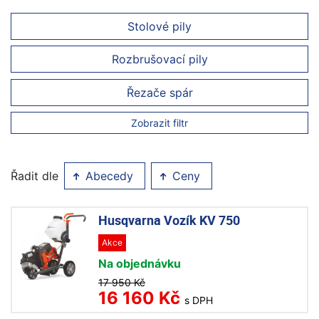
Stolové pily
Rozbrušovací pily
Řezače spár
Zobrazit filtr
Řadit dle
Abecedy
Ceny
Husqvarna Vozík KV 750
Akce
Na objednávku
17 950 Kč
16 160 Kč
s DPH