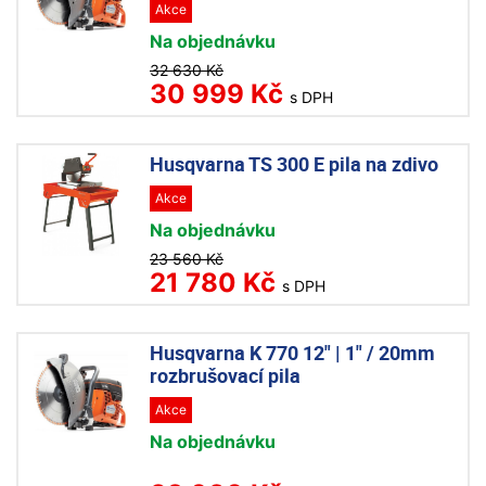
Akce
Na objednávku
32 630 Kč
30 999 Kč
s DPH
Husqvarna TS 300 E pila na zdivo
Akce
Na objednávku
23 560 Kč
21 780 Kč
s DPH
Husqvarna K 770 12" | 1" / 20mm
rozbrušovací pila
Akce
Na objednávku