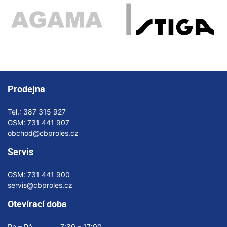
Prodejna
Tel.:
387 315 927
GSM:
731 441 907
obchod@cbproles.cz
Servis
GSM:
731 441 900
servis@cbproles.cz
Otevírací doba
Po – Pá
7:30 – 17:00