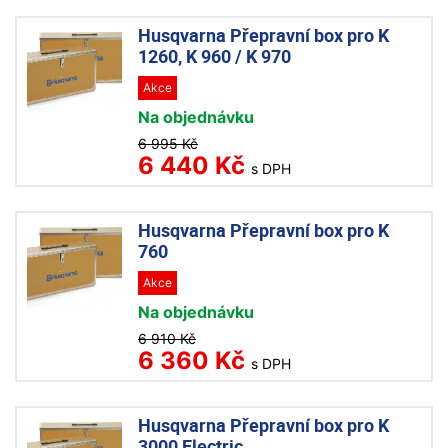
Husqvarna Přepravní box pro K
1260, K 960 / K 970
Akce
Na objednávku
6 995 Kč
6 440 Kč
s DPH
Husqvarna Přepravní box pro K
760
Akce
Na objednávku
6 910 Kč
6 360 Kč
s DPH
Husqvarna Přepravní box pro K
3000 Electric