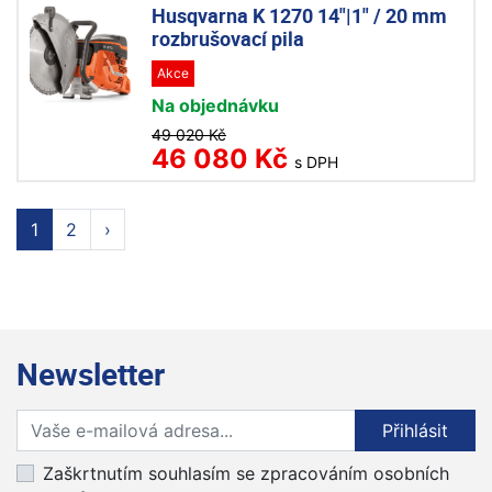
Husqvarna K 1270 14"|1" / 20 mm
rozbrušovací pila
Akce
Na objednávku
49 020 Kč
46 080 Kč
s DPH
1
2
›
Newsletter
Přihlaste se k odběru novinek
Přihlásit
Zaškrtnutím souhlasím se zpracováním osobních