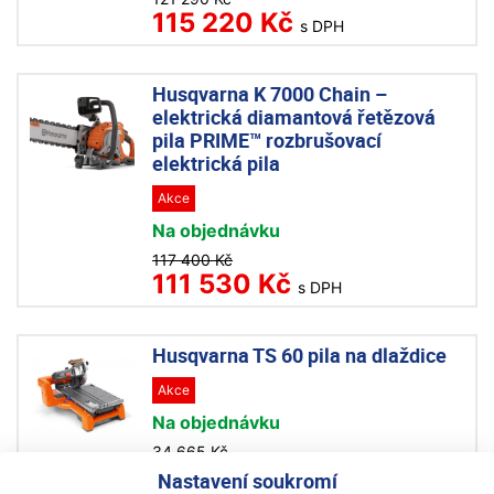
115 220 Kč
s DPH
Husqvarna K 7000 Chain –
elektrická diamantová řetězová
pila PRIME™ rozbrušovací
elektrická pila
Akce
Na objednávku
117 400 Kč
111 530 Kč
s DPH
Husqvarna TS 60 pila na dlaždice
Akce
Na objednávku
34 665 Kč
31 880 Kč
Nastavení soukromí
s DPH