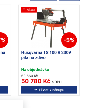
Akce
7%
-5%
 na
Husqvarna TS 100 R 230V
pila na zdivo
Na objednávku
53 660 Kč
50 780 Kč
s DPH
Přidat k nákupu