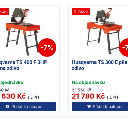
kce
Akce
-7%
-
qvarna TS 400 F 3HP
Husqvarna TS 300 E pila
 na zdivo
zdivo
objednávku
Na objednávku
60 Kč
23 560 Kč
 630 Kč
21 780 Kč
s DPH
s DPH
Přidat k nákupu
Přidat k nákupu
kce