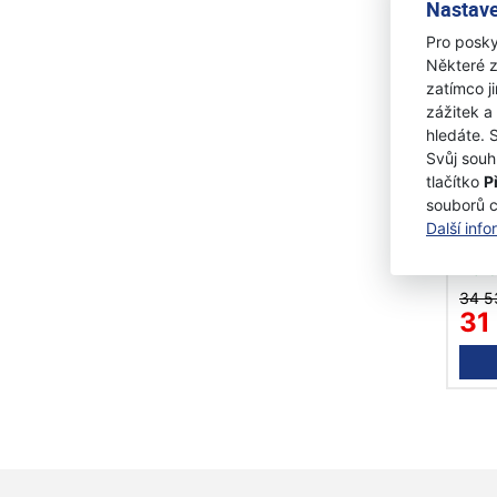
Nastave
Pro posky
Některé z
zatímco j
zážitek a
hledáte. 
Svůj souh
tlačítko
P
Husq
souborů 
zdi
Další inf
Na 
34 5
31