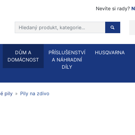
Nevíte si rady?
N
Prohledat web
Hledaný p
DŮM A
PŘÍSLUŠENSTVÍ
HUSQVARNA
DOMÁCNOST
A NÁHRADNÍ
DÍLY
é pily
Pily na zdivo