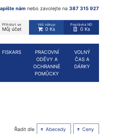
apište nám
nebo zavolejte na
387 315 927
Přihlásit se
Váš nákup
Poptávka ND
Můj účet
0 Ks
0 Ks
rodukt, kategorie...
FISKARS
PRACOVNÍ
VOLNÝ
ODĚVY A
ČAS A
OCHRANNÉ
DÁRKY
POMŮCKY
Řadit dle
Abecedy
Ceny