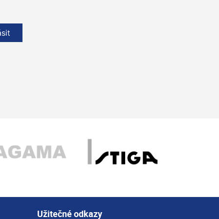
ásit
Užitečné odkazy