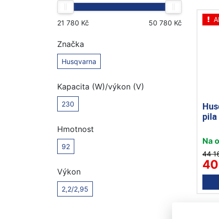
A
Značka
Husqvarna
Kapacita (W)/výkon (V)
230
Hus
pila
Hmotnost
Na 
92
44 1
40
Výkon
2,2/2,95
A