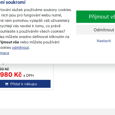
ní soukromí
tování služeb používáme soubory cookies.
 nich jsou pro fungování webu nutné,
Přijmout v
iné nám pomohou vylepšit váš uživatelský
 rychleji vás navést k tomu, co právě
Odmítnout
-7%
Souhlasíte s používáním všech cookies?
las můžete snadno definovat kliknutím na
Nastavit
řijmout vše
nebo můžete používání
varna TS 350 E pila na
cookies
odmítnout
.
vo
ormace
objednávku
30 Kč
 980 Kč
s DPH
Přidat k nákupu