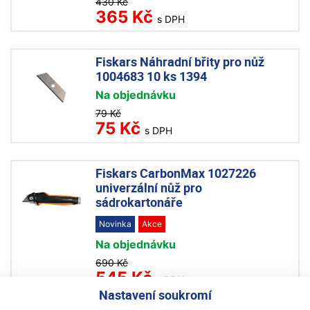
430 Kč
365 Kč
s DPH
Fiskars Náhradní břity pro nůž
1004683 10 ks 1394
Na objednávku
79 Kč
75 Kč
s DPH
Fiskars CarbonMax 1027226
univerzální nůž pro
sádrokartonáře
Novinka
Akce
Na objednávku
690 Kč
545 Kč
s DPH
Nastavení soukromí