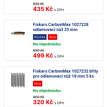
620 Kč
435 Kč
s DPH
Fiskars CarbonMax 1027228
odlamovací nůž 25 mm
Novinka
Akce
Na objednávku
699 Kč
499 Kč
s DPH
Fiskars CarbonMax 1027232 břity
pro odlamovací nůž 18 mm 5 ks
Akce
Na objednávku
400 Kč
320 Kč
s DPH