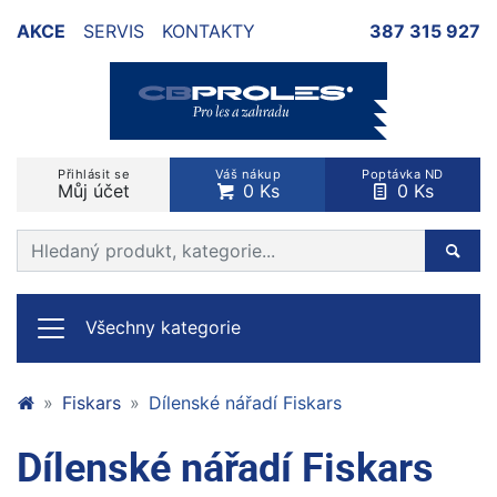
AKCE
SERVIS
KONTAKTY
387 315 927
Přihlásit se
Váš nákup
Poptávka ND
Můj účet
0 Ks
0 Ks
Prohledat web
Hleda
Všechny kategorie
Fiskars
Dílenské nářadí Fiskars
Dílenské nářadí Fiskars