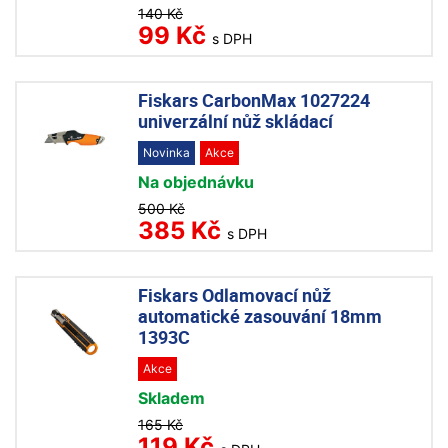
140 Kč
99 Kč
s DPH
Fiskars CarbonMax 1027224
univerzální nůž skládací
Novinka
Akce
Na objednávku
500 Kč
385 Kč
s DPH
Fiskars Odlamovací nůž
automatické zasouvání 18mm
1393C
Akce
Skladem
165 Kč
119 Kč