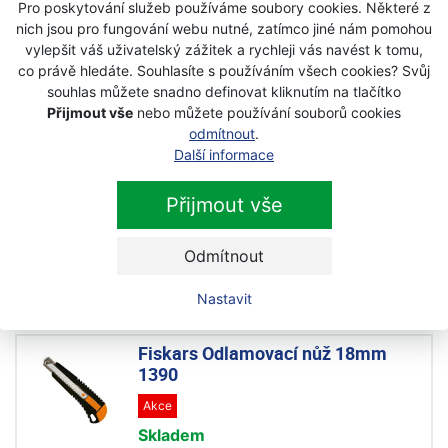
Pro poskytování služeb používáme soubory cookies. Některé z
Fiskars Odlamovací nůž 9mm 1389
nich jsou pro fungování webu nutné, zatímco jiné nám pomohou
Na objednávku
vylepšit váš uživatelský zážitek a rychleji vás navést k tomu,
co právě hledáte. Souhlasíte s používáním všech cookies? Svůj
49 Kč
45 Kč
souhlas můžete snadno definovat kliknutím na tlačítko
s DPH
Přijmout vše
nebo můžete používání souborů cookies
odmítnout
.
Další informace
Fiskars CarbonMax 1027225
univerzální nůž pro malíře
Přijmout vše
Novinka
Akce
Na objednávku
Odmítnout
690 Kč
545 Kč
s DPH
Nastavit
Fiskars Odlamovací nůž 18mm
1390
Akce
Skladem