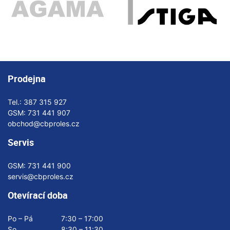
Prodejna
Tel.:
387 315 927
GSM:
731 441 907
obchod@cbproles.cz
Servis
GSM:
731 441 900
servis@cbproles.cz
Otevírací doba
Po – Pá
7:30 – 17:00
So
8:30 – 11:30