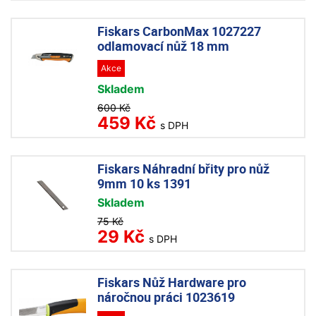
Fiskars CarbonMax 1027227
odlamovací nůž 18 mm
Akce
Skladem
600 Kč
459 Kč
s DPH
Fiskars Náhradní břity pro nůž
9mm 10 ks 1391
Skladem
75 Kč
29 Kč
s DPH
Fiskars Nůž Hardware pro
náročnou práci 1023619