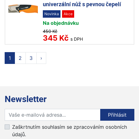
univerzální nůž s pevnou čepelí
Novinka
Akce
Na objednávku
450 Kč
345 Kč
s DPH
1
2
3
›
Newsletter
Přihlaste se k odběru novinek
Přihlásit
Zaškrtnutím souhlasím se zpracováním osobních
údajů.