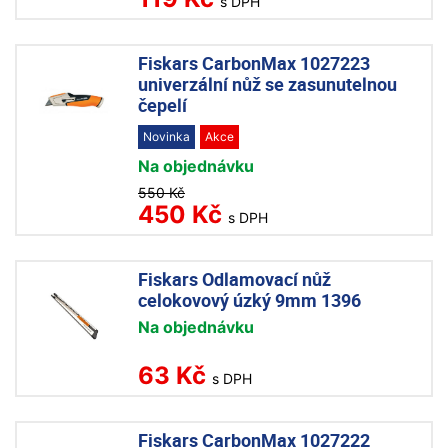
s DPH
Fiskars CarbonMax 1027223
univerzální nůž se zasunutelnou
čepelí
Novinka
Akce
Na objednávku
550 Kč
450 Kč
s DPH
Fiskars Odlamovací nůž
celokovový úzký 9mm 1396
Na objednávku
63 Kč
s DPH
Fiskars CarbonMax 1027222