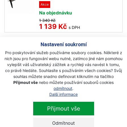
Akce
Na objednávku
1 340 Kč
1 139 Kč
s DPH
Nastavení soukromí
Pro poskytování služeb používáme soubory cookies. Některé z
nich jsou pro fungování webu nutné, zatímco jiné nám pomohou
Newsletter
vylepšit váš uživatelský zážitek a rychleji vás navést k tomu,
co právě hledáte. Souhlasíte s používáním všech cookies? Svůj
souhlas můžete snadno definovat kliknutím na tlačítko
Přihlaste se k odběru novinek
Přihlásit
Přijmout vše
nebo můžete používání souborů cookies
odmítnout
.
Zaškrtnutím souhlasím se zpracováním osobních
Další informace
údajů.
Přijmout vše
Odmítnout