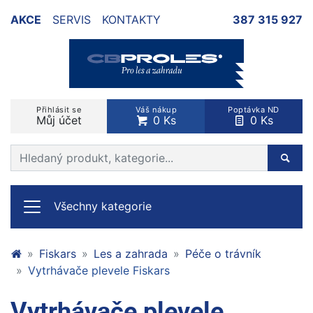
AKCE
SERVIS
KONTAKTY
387 315 927
Přihlásit se
Váš nákup
Poptávka ND
Můj účet
0 Ks
0 Ks
Prohledat web
Hleda
Všechny kategorie
Fiskars
Les a zahrada
Péče o trávník
Vytrhávače plevele Fiskars
Vytrhávače plevele