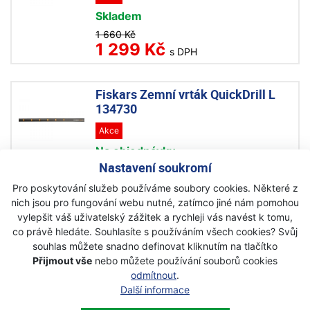
Skladem
1 660 Kč
1 299 Kč
s DPH
Fiskars Zemní vrták QuickDrill L
134730
Akce
Na objednávku
Nastavení soukromí
1 790 Kč
1 420 Kč
s DPH
Pro poskytování služeb používáme soubory cookies. Některé z
nich jsou pro fungování webu nutné, zatímco jiné nám pomohou
vylepšit váš uživatelský zážitek a rychleji vás navést k tomu,
co právě hledáte. Souhlasíte s používáním všech cookies? Svůj
souhlas můžete snadno definovat kliknutím na tlačítko
Přijmout vše
nebo můžete používání souborů cookies
Newsletter
odmítnout
.
Další informace
Přihlaste se k odběru novinek