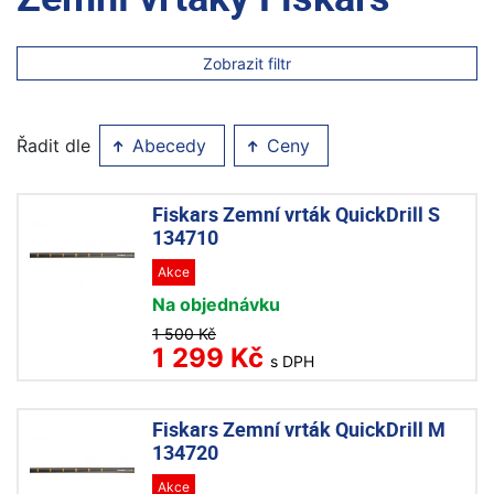
Zobrazit filtr
Řadit dle
Abecedy
Ceny
Fiskars Zemní vrták QuickDrill S
134710
Akce
Na objednávku
1 500 Kč
1 299 Kč
s DPH
Fiskars Zemní vrták QuickDrill M
134720
Akce