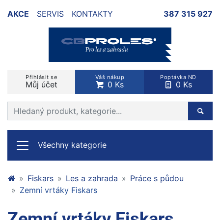
AKCE
SERVIS
KONTAKTY
387 315 927
Přihlásit se
Váš nákup
Poptávka ND
Můj účet
0 Ks
0 Ks
Prohledat web
Hleda
Všechny kategorie
Fiskars
Les a zahrada
Práce s půdou
Zemní vrtáky Fiskars
Zemní vrtáky Fiskars