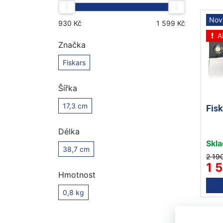
Nov
A
Značka
Fiskars
Šířka
17,3 cm
Fis
Délka
Skl
38,7 cm
2 19
1 
Hmotnost
0,8 kg
Nov