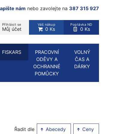
apište nám
nebo zavolejte na
387 315 927
Přihlásit se
Váš nákup
Poptávka ND
Můj účet
0 Ks
0 Ks
rodukt, kategorie...
FISKARS
PRACOVNÍ
VOLNÝ
ODĚVY A
ČAS A
OCHRANNÉ
DÁRKY
POMŮCKY
Řadit dle
Abecedy
Ceny