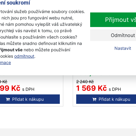
ní soukromí
kce
Akce
tování služeb používáme soubory cookies.
 nich jsou pro fungování webu nutné,
Přijmout v
iné nám pomohou vylepšit váš uživatelský
 rychleji vás navést k tomu, co právě
Odmítnout
-17%
-
Souhlasíte s používáním všech cookies?
las můžete snadno definovat kliknutím na
Nastavit
řijmout vše
nebo můžete používání
ars S-X18 univerzální
Fiskars M-X24 univerzál
cookies
odmítnout
.
era 1069103
sekera 1069104
ormace
adem
Na objednávku
0 Kč
2 240 Kč
299 Kč
1 569 Kč
s DPH
s DPH
Přidat k nákupu
Přidat k nákupu