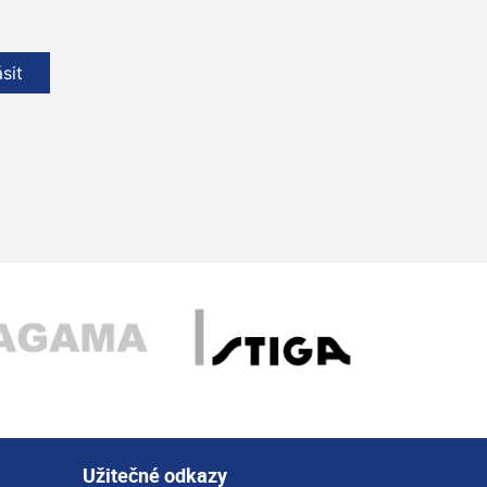
ásit
Užitečné odkazy