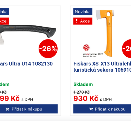
inka
Novinka
kce
Akce
-26%
-
kars Ultra U14 1082130
Fiskars XS-X13 Ultraleh
turistická sekera 10691
adem
Skladem
0 Kč
1 270 Kč
599 Kč
930 Kč
s DPH
s DPH
Přidat k nákupu
Přidat k nákupu
inka
Novinka