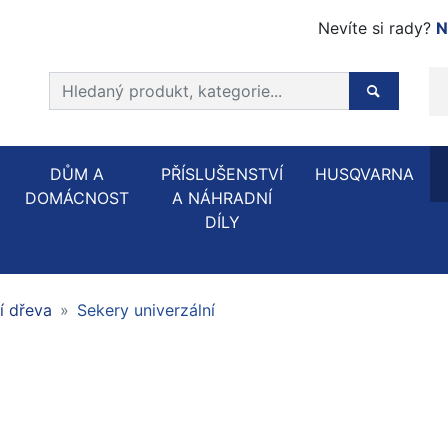
Nevíte si rady?
N
Prohledat web
Hledaný p
DŮM A
PŘÍSLUŠENSTVÍ
HUSQVARNA
DOMÁCNOST
A NÁHRADNÍ
DÍLY
í dřeva
Sekery univerzální