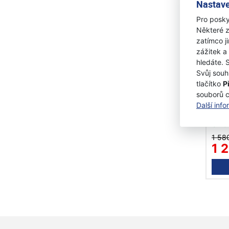
Nastave
A
Pro posky
Některé z
zatímco j
zážitek a
hledáte. 
Svůj souh
tlačítko
P
Fisk
souborů 
sek
Další inf
Skl
1 58
1 