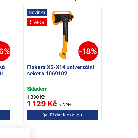
Novinka
Akce
26%
-18%
ká
Fiskars XS-X14 univerzální
01
sekera 1069102
Skladem
1 390 Kč
1 129 Kč
s DPH
Přidat k nákupu