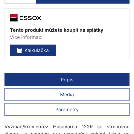
Tento produkt můžete koupit na splátky
Více informací
Kalkulačka
Popis
Média
Parametry
Vyžínač/křovinořez Husqvarna 122R se strunovou
hlavou je navržen pro usnadnění sekání trávy ve