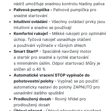
nádrž umožňuje snadnou kontrolu hladiny paliva
Palivová pumpička -
Palivová pumpička pro
snadné startování
Intuitivní ovládání
- Všechny ovládací prvky jsou
intuitivní a snadno se používají
Komfortní rukojeť -
Měkké rukojeti pro optimální
úchop. Tyčová rukojeť usnadňuje otáčení
a používání vyžínače v různých úhlech
Smart Start®
- Speciálně navržený motor
a startér pro snadné a rychlé startování
s minimálním úsilím. Odpor startovací šňůry je
snížen až o 40 %
Automatické vracení STOP vypínače do
pohotovostní polohy
- Vypínač se po použití
automaticky nastaví do polohy ZAPNUTO pro
usnadnění dalšího spuštění
Prodloužený dosah
- Rovný hřídel pro
prodloužený dosah
Úhlový převod -
Úhlová převodovka navržená