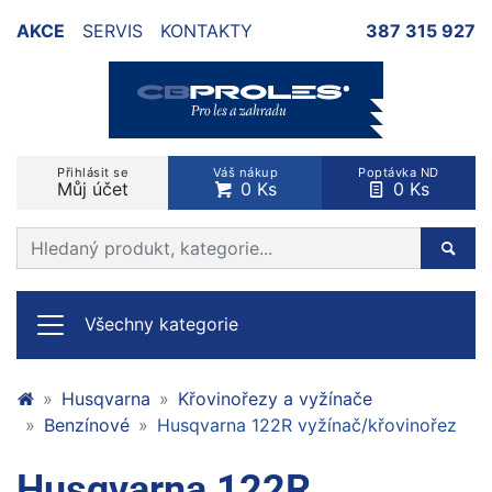
AKCE
SERVIS
KONTAKTY
387 315 927
Přihlásit se
Váš nákup
Poptávka ND
Můj účet
0 Ks
0 Ks
Prohledat web
Hleda
Všechny kategorie
Husqvarna
Křovinořezy a vyžínače
Benzínové
Husqvarna 122R vyžínač/křovinořez
Husqvarna 122R