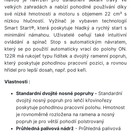
velkých zahradách a nabízí pohodlné používání díky
své nízké hmotnosti a motoru s objemem 22 cm³ s
nízkou hlučností. Vyžínač je vybaven technologií
Smart Start®, která poskytuje hladký a rychlý start s
minimální námahou. Uživatelé oeňují také intuitivní
ovládání a spínač Stop s automatickým návratem,
který se po použití automaticky vrací do polohy ON.
122R má rukojeť typu řídítek a dvojitý ramenní popruh,
který poskytuje pohodlnou pracovní pozici, a rovnou
hřídel pro lepší dosah, např. pod keři.
Vlastnosti :
Standardní dvojité nosné popruhy -
Standardní
dvojitý nosný popruh pro lehčí křovinořezy
poskytuje pohodlnou pracovní polohu. Hmotnost
je rovnoměrně rozložena na ramena a nosný
popruh je pro větší pohodlí polstrovaný
Průhledná palivová nádrž
- Průhledná palivová