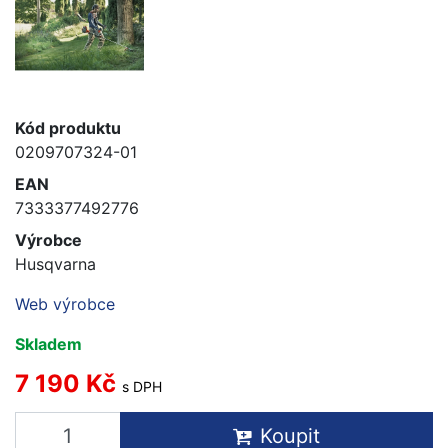
Kód produktu
0209707324-01
EAN
7333377492776
Výrobce
Husqvarna
Web výrobce
Skladem
7 190 Kč
s DPH
Koupit