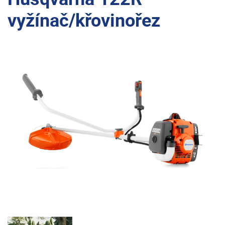
vyžínač/křovinořez