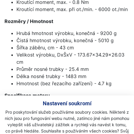
Kroutící moment, max. - 0.8 Nm
Kroutící moment, max. při ot./min. - 6000 ot./min
Rozměry / Hmotnost
Hrubá hmotnost výrobku, konečná - 9200 g
Čistá hmotnost výrobku, konečná - 5010 g
Šířka záběru, cm - 43 cm
Velikost výrobku, DxŠxV - 173.67x34.29x26.03
cm
Průměr nosné trubky - 25.4 mm
Délka nosné trubky - 1483 mm
Hmotnost (bez řezacího zařízení) - 4.7 kg
Specifikace motoru
Nastavení soukromí
Vnitřní průměr válce - 32 mm
Pro poskytování služeb používáme soubory cookies. Některé z
Zdvihový objem válce - 21.7 cm³
nich jsou pro fungování webu nutné, zatímco jiné nám pomohou
Zdvih válce - 27 mm
vylepšit váš uživatelský zážitek a rychleji vás navést k tomu,
Mezera mezi elektrodami - 0.5 mm
co právě hledáte. Souhlasíte s používáním všech cookies? Svůj