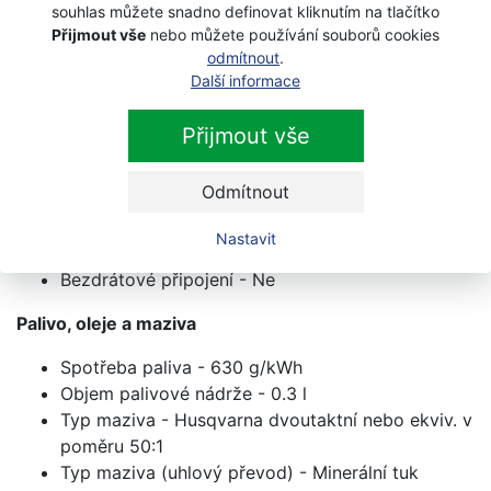
Motorová řada, CARB - NA
souhlas můžete snadno definovat kliknutím na tlačítko
Motorová řada, EPA - NA
Přijmout vše
nebo můžete používání souborů cookies
odmítnout
.
Převodový poměr - 0.68
Další informace
Vzduchová mezera modulu zapalování - 0.3 mm
Zapalovací svíčka - Husqvarna HQT-4 672201
Přijmout vše
Vybavení
Odmítnout
Typ vzduchového filtru - Pěnový
Úhel náklonu převodového soukolí - 30 °
Nastavit
Typ rukojeti - Rukojeť ve tvaru "D"
Bezdrátové připojení - Ne
Palivo, oleje a maziva
Spotřeba paliva - 630 g/kWh
Objem palivové nádrže - 0.3 l
Typ maziva - Husqvarna dvoutaktní nebo ekviv. v
poměru 50:1
Typ maziva (uhlový převod) - Minerální tuk