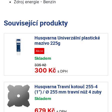
Zdroj energie - Benzin
Související produkty
Husqvarna Univerzální plastické
mazivo 225g
Akce
Skladem
335 Kč
300 Kč
s DPH
Husqvarna Travní kotouč 255-4
(1“) / Ø 255 mm travní nůž 4 zuby
Skladem
679 Kč
s DPH