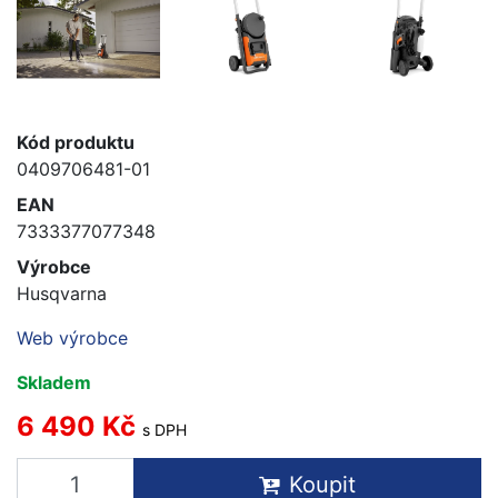
Kód produktu
0409706481-01
EAN
7333377077348
Výrobce
Husqvarna
Web výrobce
Skladem
6 490 Kč
s DPH
Koupit