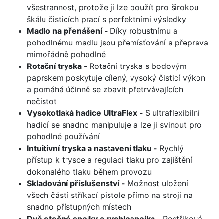
všestrannost, protože ji lze použít pro širokou
škálu čisticích prací s perfektními výsledky
Madlo na přenášení -
Díky robustnímu a
pohodlnému madlu jsou přemísťování a přeprava
mimořádně pohodlné
Rotační tryska -
Rotační tryska s bodovým
paprskem poskytuje cílený, vysoký čisticí výkon
a pomáhá účinně se zbavit přetrvávajících
nečistot
Vysokotlaká hadice UltraFlex -
S ultraflexibilní
hadicí se snadno manipuluje a lze ji svinout pro
pohodlné používání
Intuitivní tryska a nastavení tlaku -
Rychlý
přístup k trysce a regulaci tlaku pro zajištění
dokonalého tlaku během provozu
Skladování příslušenství -
Možnost uložení
všech částí stříkací pistole přímo na stroji na
snadno přístupných místech
Dvě otočné spojky a rychlospojka -
Postřiková