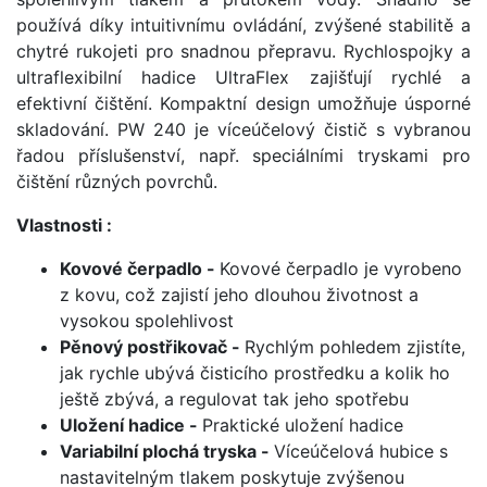
používá díky intuitivnímu ovládání, zvýšené stabilitě a
chytré rukojeti pro snadnou přepravu. Rychlospojky a
ultraflexibilní hadice UltraFlex zajišťují rychlé a
efektivní čištění. Kompaktní design umožňuje úsporné
skladování. PW 240 je víceúčelový čistič s vybranou
řadou příslušenství, např. speciálními tryskami pro
čištění různých povrchů.
Vlastnosti :
Kovové čerpadlo -
Kovové čerpadlo je vyrobeno
z kovu, což zajistí jeho dlouhou životnost a
vysokou spolehlivost
Pěnový postřikovač -
Rychlým pohledem zjistíte,
jak rychle ubývá čisticího prostředku a kolik ho
ještě zbývá, a regulovat tak jeho spotřebu
Uložení hadice -
Praktické uložení hadice
Variabilní plochá tryska -
Víceúčelová hubice s
nastavitelným tlakem poskytuje zvýšenou