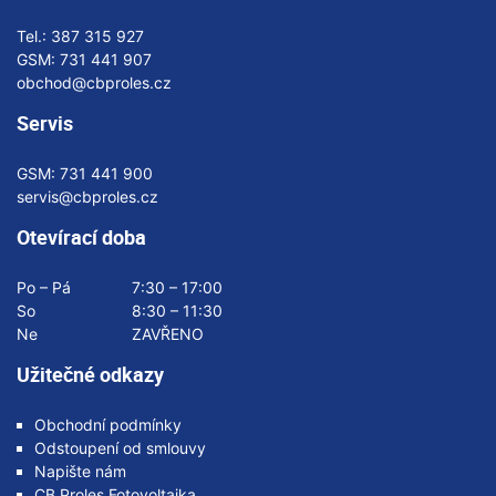
Tel.:
387 315 927
GSM:
731 441 907
obchod@cbproles.cz
Servis
GSM:
731 441 900
servis@cbproles.cz
Otevírací doba
Po – Pá
7:30 – 17:00
So
8:30 – 11:30
Ne
ZAVŘENO
Užitečné odkazy
Obchodní podmínky
Odstoupení od smlouvy
Napište nám
CB Proles Fotovoltaika