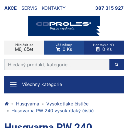
AKCE
SERVIS
KONTAKTY
387 315 927
Přihlásit se
Váš nákup
Poptávka ND
Můj účet
0 Ks
0 Ks
Prohledat web
Hleda
Všechny kategorie
Husqvarna
Vysokotlaké čističe
Husqvarna PW 240 vysokotlaký čistič
Husqvarna PW 240