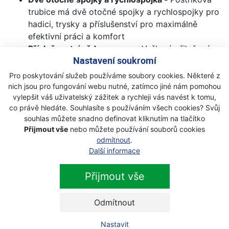
trubice má dvě otočné spojky a rychlospojky pro
hadici, trysky a příslušenství pro maximálně
efektivní práci a komfort
Příslušenství vždy po ruce -
Veškeré přiložené
Nastavení soukromí
příslušenství lze na stroji přehledně uložit pro
snadný přístup a efektivnější práci
Pro poskytování služeb používáme soubory cookies. Některé z
Kompaktní a lehký -
Kompaktní velikost a nízká
nich jsou pro fungování webu nutné, zatímco jiné nám pomohou
hmotnost pro snadné skladování a přepravu.
vylepšit váš uživatelský zážitek a rychleji vás navést k tomu,
co právě hledáte. Souhlasíte s používáním všech cookies? Svůj
Technické údaje :
souhlas můžete snadno definovat kliknutím na tlačítko
Přijmout vše
nebo můžete používání souborů cookies
Objem - 0.4 l
odmítnout
.
Elektrická ochranná třída - IP X5
Další informace
Maximální tlak - 140 bar
Maximální samonasávací výška - 0.5 m
Přijmout vše
Max. teplota přiváděné vody - 40 °C
Provozní tlak, max. - 100 bar
Odmítnout
Průtok vody - 348-465 l/h
Nastavit