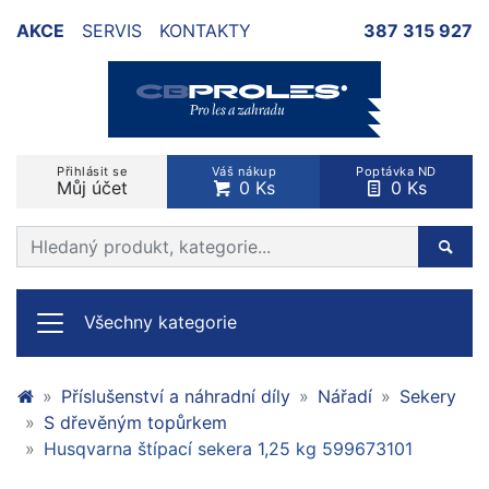
AKCE
SERVIS
KONTAKTY
387 315 927
Přihlásit se
Váš nákup
Poptávka ND
Můj účet
0 Ks
0 Ks
Prohledat web
Hleda
Všechny kategorie
Příslušenství a náhradní díly
Nářadí
Sekery
S dřevěným topůrkem
Husqvarna štípací sekera 1,25 kg 599673101