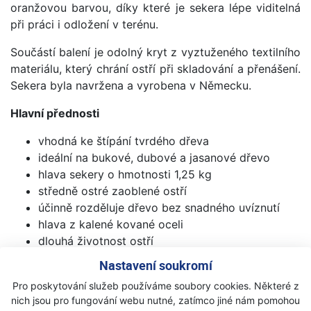
oranžovou barvou, díky které je sekera lépe viditelná
při práci i odložení v terénu.
Součástí balení je odolný kryt z vyztuženého textilního
materiálu, který chrání ostří při skladování a přenášení.
Sekera byla navržena a vyrobena v Německu.
Hlavní přednosti
vhodná ke štípání tvrdého dřeva
ideální na bukové, dubové a jasanové dřevo
hlava sekery o hmotnosti 1,25 kg
středně ostré zaoblené ostří
účinně rozděluje dřevo bez snadného uvíznutí
hlava z kalené kované oceli
dlouhá životnost ostří
možnost snadného opětovného naostření
Nastavení soukromí
pohodlné topůrko z jasanového dřeva
Pro poskytování služeb používáme soubory cookies. Některé z
oranžové zakončení topůrka pro lepší viditelnost
nich jsou pro fungování webu nutné, zatímco jiné nám pomohou
odolný textilní kryt ostří součástí balení