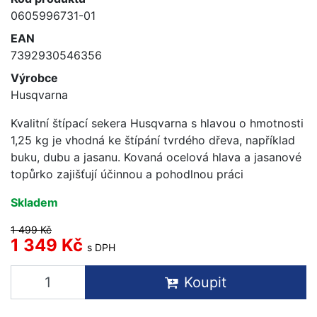
0605996731-01
EAN
7392930546356
Výrobce
Husqvarna
Kvalitní štípací sekera Husqvarna s hlavou o hmotnosti
1,25 kg je vhodná ke štípání tvrdého dřeva, například
buku, dubu a jasanu. Kovaná ocelová hlava a jasanové
topůrko zajišťují účinnou a pohodlnou práci
Skladem
1 499 Kč
1 349 Kč
s DPH
Koupit