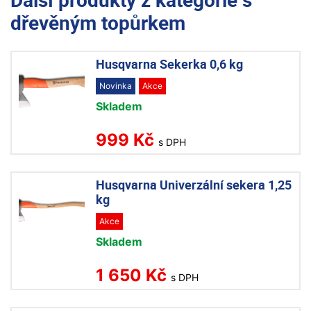
dřevěným topůrkem
Husqvarna Sekerka 0,6 kg
Novinka
Akce
Skladem
999 Kč
s DPH
Husqvarna Univerzální sekera 1,25
kg
Akce
Skladem
1 650 Kč
s DPH