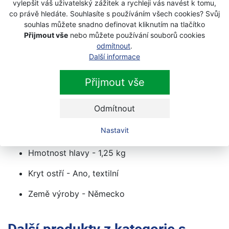
vylepšit váš uživatelský zážitek a rychleji vás navést k tomu,
navržena a vyrobena v Německu
co právě hledáte. Souhlasíte s používáním všech cookies? Svůj
souhlas můžete snadno definovat kliknutím na tlačítko
Technické údaje :
Přijmout vše
nebo můžete používání souborů cookies
odmítnout
.
Typ sekery - Štípací
Další informace
Materiál hlavy - Kalená kovaná ocel
Přijmout vše
Materiál topůrka - Jasanové dřevo
Odmítnout
Délka sekery - 50 cm
Nastavit
Celková hmotnost - 1,85 kg
Hmotnost hlavy - 1,25 kg
Kryt ostří - Ano, textilní
Země výroby - Německo
Další produkty z kategorie
s