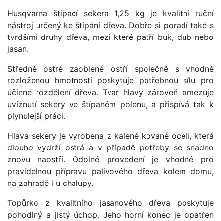
Husqvarna štípací sekera 1,25 kg je kvalitní ruční
nástroj určený ke štípání dřeva. Dobře si poradí také s
tvrdšími druhy dřeva, mezi které patří buk, dub nebo
jasan.
Středně ostré zaoblené ostří společně s vhodně
rozloženou hmotností poskytuje potřebnou sílu pro
účinné rozdělení dřeva. Tvar hlavy zároveň omezuje
uvíznutí sekery ve štípaném polenu, a přispívá tak k
plynulejší práci.
Hlava sekery je vyrobena z kalené kované oceli, která
dlouho vydrží ostrá a v případě potřeby se snadno
znovu naostří. Odolné provedení je vhodné pro
pravidelnou přípravu palivového dřeva kolem domu,
na zahradě i u chalupy.
Topůrko z kvalitního jasanového dřeva poskytuje
pohodlný a jistý úchop. Jeho horní konec je opatřen