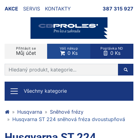
AKCE
SERVIS
KONTAKTY
387 315 927
Přihlásit se
Váš nákup
Poptávka ND
Můj účet
0 Ks
0 Ks
Prohledat web
Hleda
Všechny kategorie
Husqvarna
Sněhové frézy
Husqvarna ST 224 sněhová fréza dvoustupňová
Husqvarna ST 224