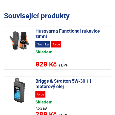
Související produkty
Husqvarna Functional rukavice
zimní
Novinka
Akce
Skladem
929 Kč
s DPH
Briggs & Stratton 5W-30 1 l
motorový olej
Akce
Skladem
320 Kč
289 Kč