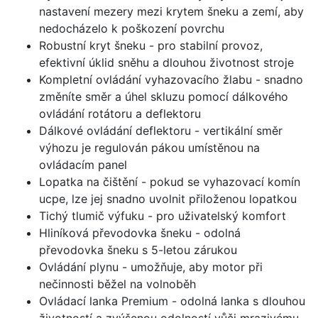
nastavení mezery mezi krytem šneku a zemí, aby
nedocházelo k poškození povrchu
Robustní kryt šneku - pro stabilní provoz,
efektivní úklid sněhu a dlouhou životnost stroje
Kompletní ovládání vyhazovacího žlabu - snadno
změníte směr a úhel skluzu pomocí dálkového
ovládání rotátoru a deflektoru
Dálkové ovládání deflektoru - vertikální směr
výhozu je regulován pákou umístěnou na
ovládacím panel
Lopatka na čištění - pokud se vyhazovací komín
ucpe, lze jej snadno uvolnit přiloženou lopatkou
Tichý tlumič výfuku - pro uživatelský komfort
Hliníková převodovka šneku - odolná
převodovka šneku s 5-letou zárukou
Ovládání plynu - umožňuje, aby motor při
nečinnosti běžel na volnoběh
Ovládací lanka Premium - odolná lanka s dlouhou
životností a zvýšenou odolností vůči mrazivému