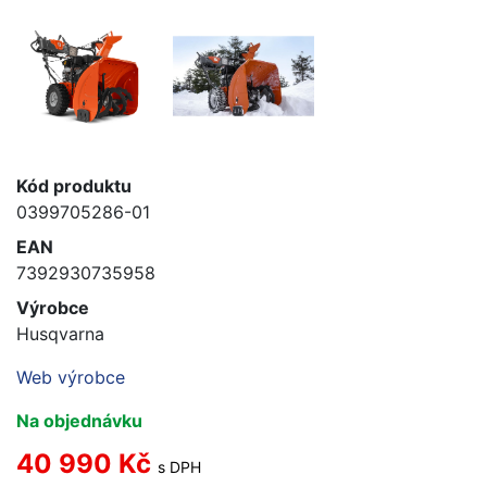
Kód produktu
0399705286-01
EAN
7392930735958
Výrobce
Husqvarna
Web výrobce
Na objednávku
40 990 Kč
s DPH