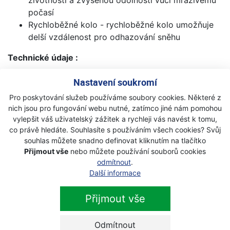
počasí
Rychloběžné kolo - rychloběžné kolo umožňuje
delší vzdálenost pro odhazování sněhu
Technické údaje :
Výkon
Nastavení soukromí
Pro poskytování služeb používáme soubory cookies. Některé z
Hrubý točivý moment - 9.2 lb-ft
nich jsou pro fungování webu nutné, zatímco jiné nám pomohou
Přednastavené otáčky, ot./ min - 3600 ot./min
vylepšit váš uživatelský zážitek a rychleji vás navést k tomu,
Zdroj napájení - Benzin
co právě hledáte. Souhlasíte s používáním všech cookies? Svůj
souhlas můžete snadno definovat kliknutím na tlačítko
Rozměry / Hmotnost
Přijmout vše
nebo můžete používání souborů cookies
odmítnout
.
Hrubá hmotnost výrobku, konečná - 116845 g
Další informace
Čistá hmotnost výrobku, konečná - 91444 g
Průměr šneku, cm - 30.5 cm
Přijmout vše
Základní stroj, výška, cm - 102.87 cm
Základní stroj, délka, cm - 148.59 cm
Odmítnout
Základní stroj, šířka, cm - 60.96 cm