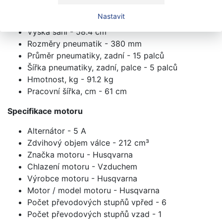
Hrubá hmotnost - 114.67 kg
Nastavit
Průměr oběžného kola - 12 palců
Výška sání - 58.4 cm
Rozměry pneumatik - 380 mm
Průměr pneumatiky, zadní - 15 palců
Šířka pneumatiky, zadní, palce - 5 palců
Hmotnost, kg - 91.2 kg
Pracovní šířka, cm - 61 cm
Specifikace motoru
Alternátor - 5 A
Zdvihový objem válce - 212 cm³
Značka motoru - Husqvarna
Chlazení motoru - Vzduchem
Výrobce motoru - Husqvarna
Motor / model motoru - Husqvarna
Počet převodových stupňů vpřed - 6
Počet převodových stupňů vzad - 1