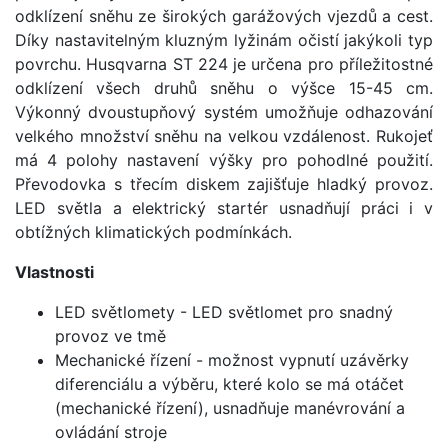
odklízení sněhu ze širokých garážových vjezdů a cest.
Díky nastavitelným kluzným lyžinám očistí jakýkoli typ
povrchu. Husqvarna ST 224 je určena pro příležitostné
odklízení všech druhů sněhu o výšce 15-45 cm.
Výkonný dvoustupňový systém umožňuje odhazování
velkého množství sněhu na velkou vzdálenost. Rukojeť
má 4 polohy nastavení výšky pro pohodlné použití.
Převodovka s třecím diskem zajišťuje hladký provoz.
LED světla a elektrický startér usnadňují práci i v
obtížných klimatických podmínkách.
Vlastnosti
LED světlomety - LED světlomet pro snadný
provoz ve tmě
Mechanické řízení - možnost vypnutí uzávěrky
diferenciálu a výběru, které kolo se má otáčet
(mechanické řízení), usnadňuje manévrování a
ovládání stroje