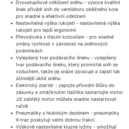
Dvoustupňové odklízení sněhu - vysoce kvalitní
šnek přivádí sníh do ventilátoru oběžného kola
pro snadné a efektivní odklízení
Nastavitelná výška rukojeti - nastavitelná výška
rukojeti pro lepší ergonomii
Převodovka s třecím kotoučem - pro snadné
změny rychlosti v závislosti na sněhových
podmínkách
Vylepšený tvar podávacího šneku - vylepšený
tvar podávacího šneku, který promíchá sníh se
vzduchem, takže jej snáze zpracuje a zajistí tak
účinnější úklid sněhu
Elektrický startér - zapojte přívodní šňůru do
zásuvky a zmáčknutím tlačítka nastartujte motor.
Již zahřátý motor můžete snadno nastartovat
ručně
Pneumatiky s hlubokým dezénem - pneumatiky
X-trac poskytují velmi dobrou trakci
Výškově nastavitelné kluzné lyžiny - umožňují