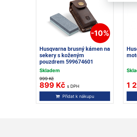
-10%
Husqvarna brusný kámen na
Hus
sekery s koženým
mot
pouzdrem 599674601
Skladem
Skl
999 Kč
899 Kč
1 
s DPH
Přidat k nákupu