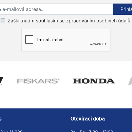
Přihlaste se k odběru novinek
Přihl
Zaškrtnutím souhlasím se zpracováním osobních údajů.
s
Otevírací doba
731 441 900
Po – Pá
7:30 – 17:00