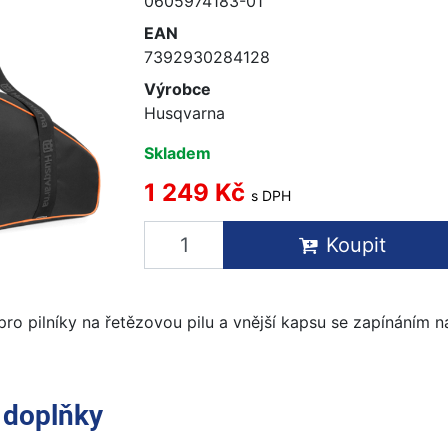
0605974183-01
EAN
7392930284128
Výrobce
Husqvarna
Skladem
1 249 Kč
s DPH
Koupit
pro pilníky na řetězovou pilu a vnější kapsu se zapínáním n
e
doplňky