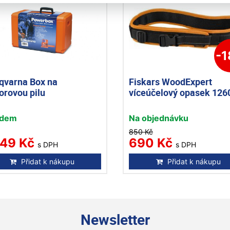
-
qvarna Box na
Fiskars WoodExpert
orovou pilu
víceúčelový opasek 126
adem
Na objednávku
850 Kč
249 Kč
690 Kč
s DPH
s DPH
Přidat k nákupu
Přidat k nákupu
Newsletter