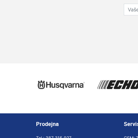
Prodejna
Servi
Tel.:
387 315 927
GSM: