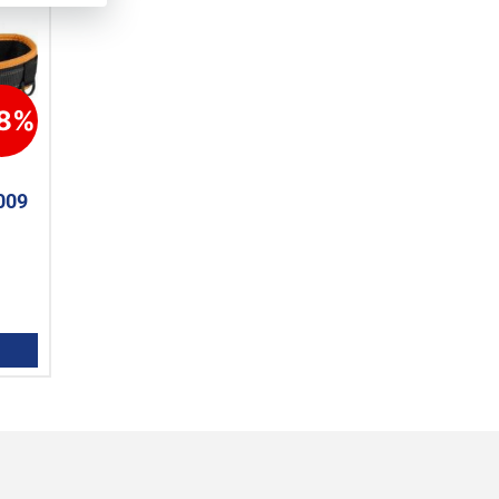
18%
009