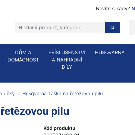
Nevíte si rady?
N
Prohledat web
Hledaný p
DŮM A
PŘÍSLUŠENSTVÍ
HUSQVARNA
DOMÁCNOST
A NÁHRADNÍ
DÍLY
oplňky
Husqvarna Taška na řetězovou pilu
řetězovou pilu
Kód produktu