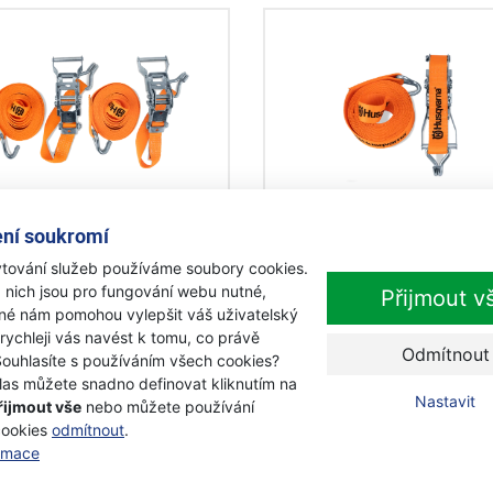
qvarna Kurta s ráčnou a
Husqvarna Kurta s ráčn
ní soukromí
em 25 mm / 4,5 m / 750
hákem 50 mm / 4,5 m / 
tování služeb používáme soubory cookies.
2 ks)
kg (2 ks)
 nich jsou pro fungování webu nutné,
Přijmout v
adem
Na objednávku
iné nám pomohou vylepšit váš uživatelský
 rychleji vás navést k tomu, co právě
9 Kč
479 Kč
Odmítnout
Souhlasíte s používáním všech cookies?
s DPH
s DPH
las můžete snadno definovat kliknutím na
Přidat k nákupu
Přidat k nákupu
Nastavit
řijmout vše
nebo můžete používání
cookies
odmítnout
.
ormace
kce
Akce