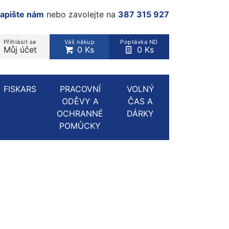
apište nám
nebo zavolejte na
387 315 927
Přihlásit se
Váš nákup
Poptávka ND
Můj účet
0 Ks
0 Ks
rodukt, kategorie...
FISKARS
PRACOVNÍ
VOLNÝ
ODĚVY A
ČAS A
OCHRANNÉ
DÁRKY
POMŮCKY