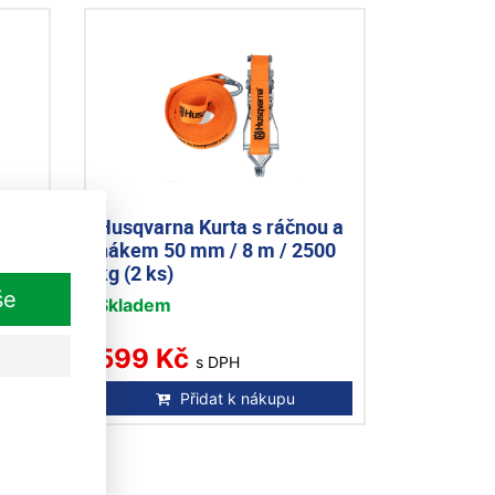
ou a
Husqvarna Kurta s ráčnou a
1500
hákem 50 mm / 8 m / 2500
kg (2 ks)
še
Skladem
599 Kč
s DPH
Přidat k nákupu