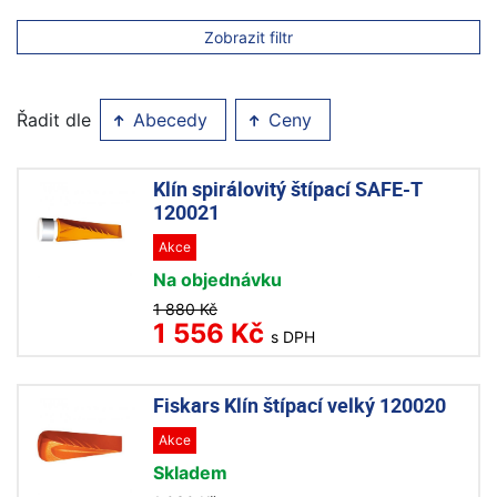
Zobrazit filtr
Řadit dle
Abecedy
Ceny
Klín spirálovitý štípací SAFE-T
120021
Akce
Na objednávku
1 880 Kč
1 556 Kč
s DPH
Fiskars Klín štípací velký 120020
Akce
Skladem