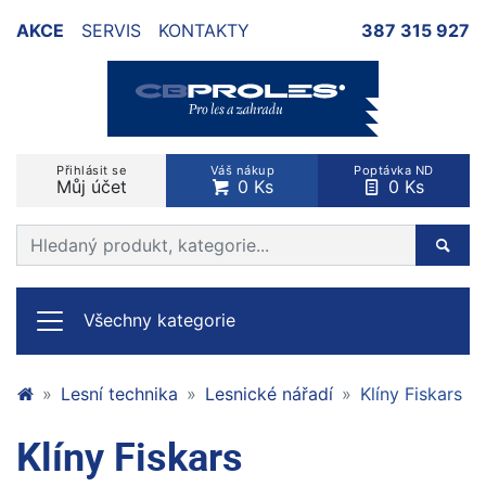
AKCE
SERVIS
KONTAKTY
387 315 927
Přihlásit se
Váš nákup
Poptávka ND
Můj účet
0 Ks
0 Ks
Prohledat web
Hleda
Všechny kategorie
Lesní technika
Lesnické nářadí
Klíny Fiskars
Klíny Fiskars