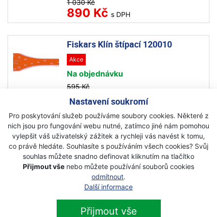
1 030 Kč
890 Kč
s DPH
Fiskars Klín štípací 120010
Akce
Na objednávku
595 Kč
500 Kč
s DPH
Nastavení soukromí
Pro poskytování služeb používáme soubory cookies. Některé z
nich jsou pro fungování webu nutné, zatímco jiné nám pomohou
vylepšit váš uživatelský zážitek a rychleji vás navést k tomu,
co právě hledáte. Souhlasíte s používáním všech cookies? Svůj
souhlas můžete snadno definovat kliknutím na tlačítko
Newsletter
Přijmout vše
nebo můžete používání souborů cookies
odmítnout
.
Přihlaste se k odběru novinek
Přihlásit
Další informace
Zaškrtnutím souhlasím se zpracováním osobních
Přijmout vše