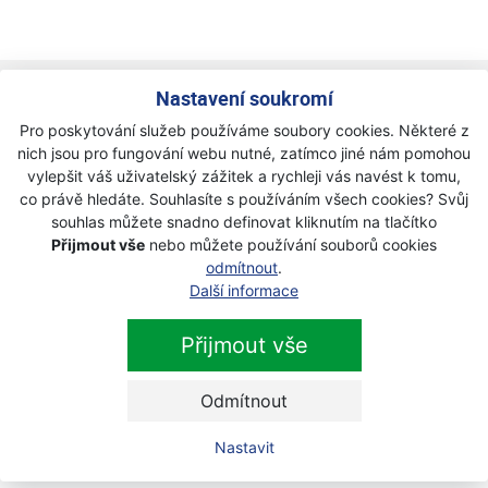
Newsletter
Nastavení soukromí
Pro poskytování služeb používáme soubory cookies. Některé z
Přihlaste se k odběru novinek
nich jsou pro fungování webu nutné, zatímco jiné nám pomohou
Přihlásit
vylepšit váš uživatelský zážitek a rychleji vás navést k tomu,
co právě hledáte. Souhlasíte s používáním všech cookies? Svůj
Zaškrtnutím souhlasím se zpracováním osobních
souhlas můžete snadno definovat kliknutím na tlačítko
údajů.
Přijmout vše
nebo můžete používání souborů cookies
odmítnout
.
Další informace
Přijmout vše
Odmítnout
Nastavit