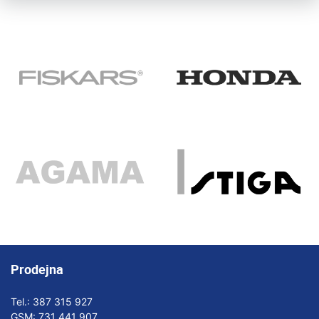
Prodejna
Tel.:
387 315 927
GSM:
731 441 907