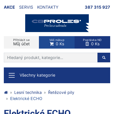
AKCE
SERVIS
KONTAKTY
387 315 927
Přihlásit se
Váš nákup
Poptávka ND
Můj účet
0 Ks
0 Ks
Prohledat web
Hleda
Všechny kategorie
Lesní technika
Řetězové pily
Elektrické ECHO
Elektrické ECHO