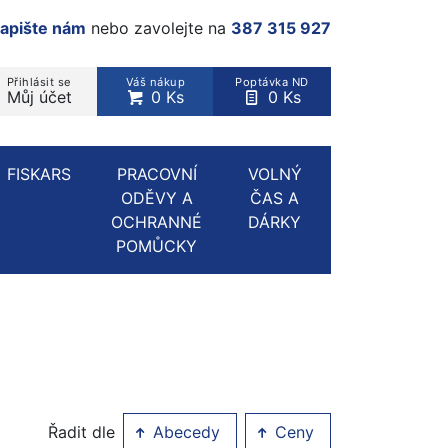
apište nám
nebo zavolejte na
387 315 927
Přihlásit se
Váš nákup
Poptávka ND
Můj účet
0 Ks
0 Ks
rodukt, kategorie...
FISKARS
PRACOVNÍ
VOLNÝ
ODĚVY A
ČAS A
OCHRANNÉ
DÁRKY
POMŮCKY
Řadit dle
Abecedy
Ceny