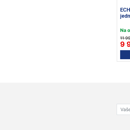
ECH
jedn
Na 
11 9
9 