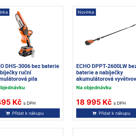
inka
Novinka
O DHS-3006 bez baterie
ECHO DPPT-2600LW be
bíječky ruční
baterie a nabíječky
mulátorová pila
akumulátorová vyvětvov
pila
objednávku
Na objednávku
495 Kč
18 995 Kč
s DPH
s DPH
Přidat k nákupu
Přidat k nákupu