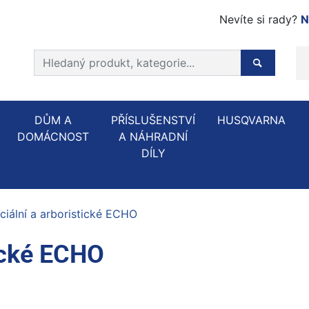
Nevíte si rady?
N
Prohledat web
Hledaný p
DŮM A
PŘÍSLUŠENSTVÍ
HUSQVARNA
DOMÁCNOST
A NÁHRADNÍ
DÍLY
ciální a arboristické ECHO
tické ECHO