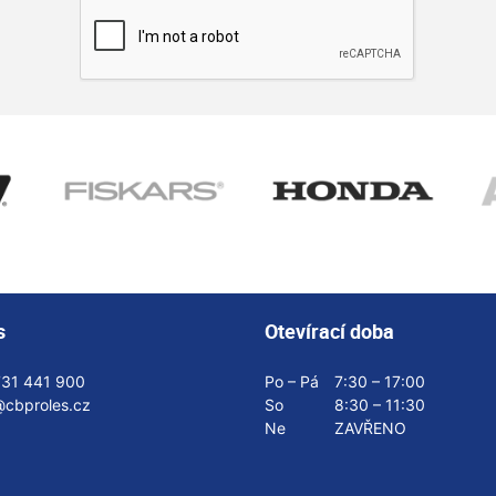
s
Otevírací doba
731 441 900
Po – Pá
7:30 – 17:00
@cbproles.cz
So
8:30 – 11:30
Ne
ZAVŘENO