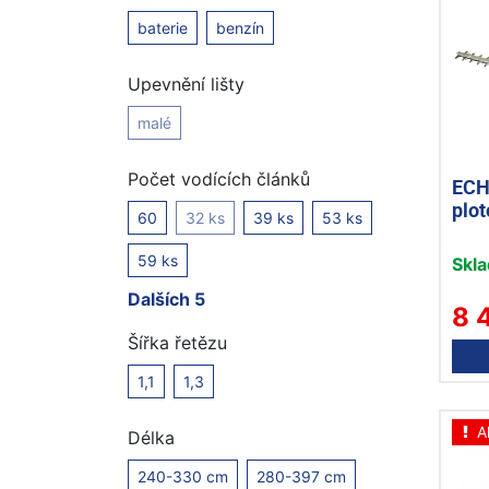
baterie
benzín
Upevnění lišty
malé
Počet vodících článků
ECH
plot
60
32 ks
39 ks
53 ks
59 ks
Skl
Dalších 5
8 
Šířka řetězu
1,1
1,3
A
Délka
240-330 cm
280-397 cm