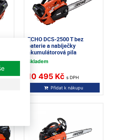
ECHO DCS-2500 T bez
baterie a nabíječky
akumulátorová pila
Skladem
še
10 495 Kč
s DPH
Přidat k nákupu