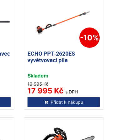
-10%
avec
ECHO PPT-2620ES
vyvětvovací pila
Skladem
19 995 Kč
17 995 Kč
s DPH
Přidat k nákupu