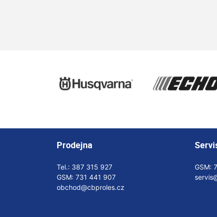
Prodejna
Servi
Tel.:
387 315 927
GSM:
GSM:
731 441 907
servis
obchod@cbproles.cz