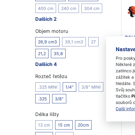
400 cm
240 cm
304 cm
Dalších 2
Objem motoru
ECH
26,9 cm3
39,1 cm3
27
vyvě
Nastave
21,2
35,8
Pro posky
Na 
Dalších 4
Některé z
14 9
zatímco j
12
Rozteč řetězu
zážitek a
hledáte. 
.325 MINI
1/4"
3/8" MINI
Svůj souh
tlačítko
P
.325
3/8"
souborů 
Další inf
Délka lišty
13 cm
15 cm
20cm