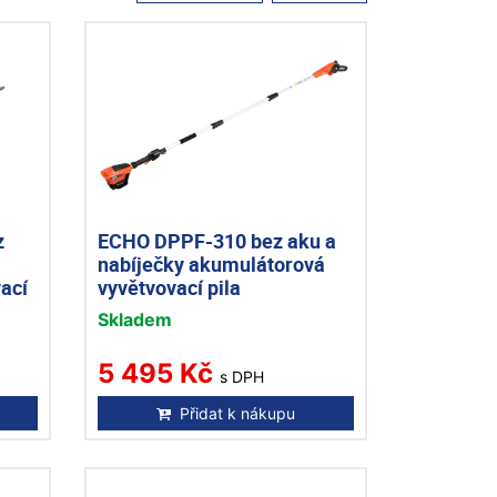
z
ECHO DPPF-310 bez aku a
nabíječky akumulátorová
ací
vyvětvovací pila
Skladem
5 495 Kč
s DPH
Přidat k nákupu