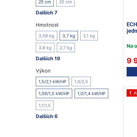
25 cm
35 cm
Dalších 7
ECH
Hmotnost
jedn
3,08 kg
3,7 kg
2,1 kg
Na 
3,8 kg
2,7 kg
Dalších 19
9 
Výkon
1,5/2,1 kW/HP
1,9/2,5
A
1,09/1,5 kW/HP
1,0/1,4 kW/HP
1,1/1,5
Dalších 6