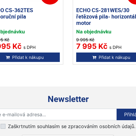
O CS-362TES
ECHO CS-281WES/30
oruční pila
řetězová pila- horizontá
motor
objednávku
Na objednávku
95 Kč
9 995 Kč
995 Kč
7 995 Kč
s DPH
s DPH
Přidat k nákupu
Přidat k nákupu
Newsletter
Přihlaste se k odběru novinek
Přihl
Zaškrtnutím souhlasím se zpracováním osobních údajů.