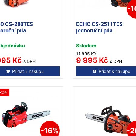
-
O CS-280TES
ECHO CS-2511TES
oruční pila
jednoruční pila
objednávku
Skladem
11 995 Kč
995 Kč
9 995 Kč
s DPH
s DPH
Přidat k nákupu
Přidat k nákupu
kce
-16%
-