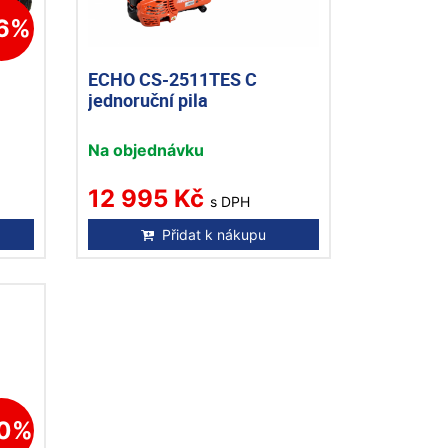
16%
ECHO CS-2511TES C
jednoruční pila
Na objednávku
12 995 Kč
s DPH
Přidat k nákupu
20%