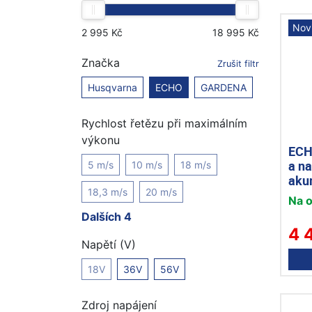
Nov
Značka
Zrušit filtr
Husqvarna
ECHO
GARDENA
Rychlost řetězu při maximálním
výkonu
ECH
a na
5 m/s
10 m/s
18 m/s
aku
18,3 m/s
20 m/s
Na 
Dalších 4
4 
Napětí (V)
18V
36V
56V
Zdroj napájení