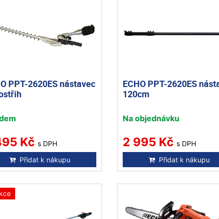
O PPT-2620ES nástavec
ECHO PPT-2620ES nást
ostřih
120cm
adem
Na objednávku
495 Kč
2 995 Kč
s DPH
s DPH
Přidat k nákupu
Přidat k nákupu
kce