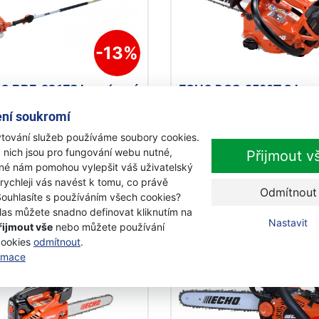
-13%
O PPF-236ES benzínová
ECHO DCS-2500T C bez
tvovací pila
baterie a nabíječky
ní soukromí
akumulátorová pila
tování služeb používáme soubory cookies.
objednávku
Na objednávku
 nich jsou pro fungování webu nutné,
Přijmout v
95 Kč
iné nám pomohou vylepšit váš uživatelský
 995 Kč
11 495 Kč
s DPH
s DPH
 rychleji vás navést k tomu, co právě
Odmítnout
Souhlasíte s používáním všech cookies?
Přidat k nákupu
Přidat k nákupu
las můžete snadno definovat kliknutím na
Nastavit
řijmout vše
nebo můžete používání
cookies
odmítnout
.
Akce
ormace