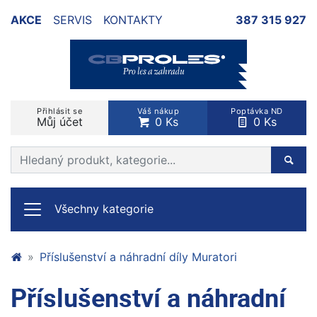
AKCE
SERVIS
KONTAKTY
387 315 927
Přihlásit se
Váš nákup
Poptávka ND
Můj účet
0 Ks
0 Ks
Prohledat web
Hleda
Všechny kategorie
Příslušenství a náhradní díly Muratori
Příslušenství a náhradní