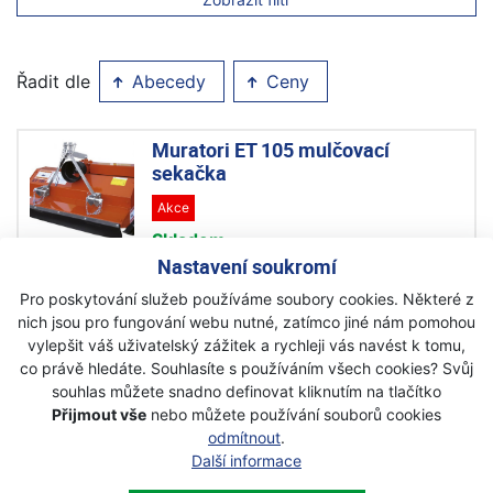
Řadit dle
Abecedy
Ceny
Muratori ET 105 mulčovací
sekačka
Akce
Skladem
Nastavení soukromí
58 990 Kč
39 990 Kč
s DPH
Pro poskytování služeb používáme soubory cookies. Některé z
nich jsou pro fungování webu nutné, zatímco jiné nám pomohou
vylepšit váš uživatelský zážitek a rychleji vás navést k tomu,
co právě hledáte. Souhlasíte s používáním všech cookies? Svůj
souhlas můžete snadno definovat kliknutím na tlačítko
Přijmout vše
nebo můžete používání souborů cookies
Newsletter
odmítnout
.
Další informace
Přihlaste se k odběru novinek