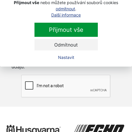
Přijmout vše
nebo můžete používání souborů cookies
odmítnout
.
Další informace
Přijmout vše
Newsletter
Odmítnout
Přihlaste se k odběru novinek
Přihlásit
Nastavit
Zaškrtnutím souhlasím se zpracováním osobních
údajů.