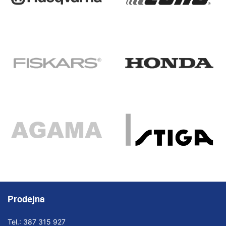
Prodejna
Tel.:
387 315 927