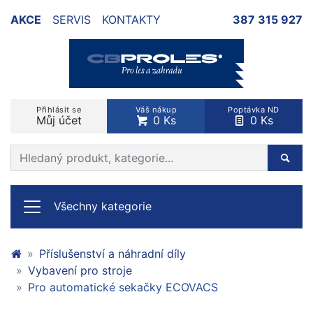
AKCE
SERVIS
KONTAKTY
387 315 927
Přihlásit se
Váš nákup
Poptávka ND
Můj účet
0 Ks
0 Ks
Prohledat web
Hleda
Všechny kategorie
Příslušenství a náhradní díly
Vybavení pro stroje
Pro automatické sekačky ECOVACS