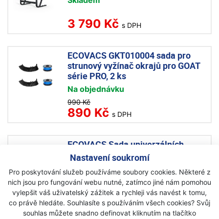
Skladem
3 790 Kč
s DPH
ECOVACS GKT010004 sada pro
strunový vyžínač okrajů pro GOAT
série PRO, 2 ks
Na objednávku
990 Kč
890 Kč
s DPH
ECOVACS Sada univerzálních
žacích nožů pro robotické sekačky
Nastavení soukromí
Akce
Pro poskytování služeb používáme soubory cookies. Některé z
nich jsou pro fungování webu nutné, zatímco jiné nám pomohou
Skladem
vylepšit váš uživatelský zážitek a rychleji vás navést k tomu,
599 Kč
co právě hledáte. Souhlasíte s používáním všech cookies? Svůj
550 Kč
s DPH
souhlas můžete snadno definovat kliknutím na tlačítko