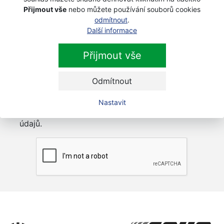
s DPH
Přijmout vše
nebo můžete používání souborů cookies
odmítnout
.
Další informace
Přijmout vše
Newsletter
Odmítnout
Přihlaste se k odběru novinek
Přihlásit
Nastavit
Zaškrtnutím souhlasím se zpracováním osobních
údajů.