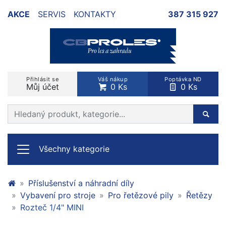
AKCE
SERVIS
KONTAKTY
387 315 927
Přihlásit se
Váš nákup
Poptávka ND
Můj účet
0 Ks
0 Ks
Prohledat web
Hleda
Všechny kategorie
Příslušenství a náhradní díly
Vybavení pro stroje
Pro řetězové pily
Řetězy
Rozteč 1/4" MINI