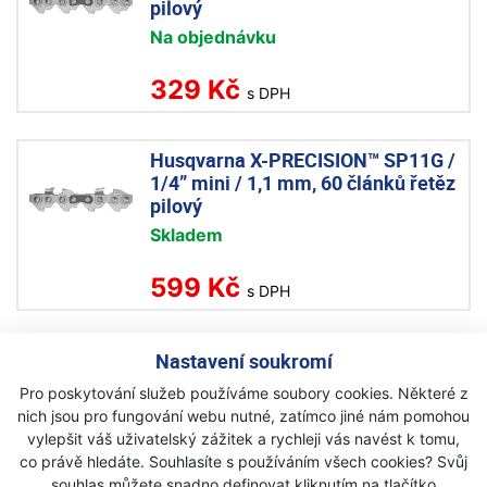
pilový
Na objednávku
329 Kč
s DPH
Husqvarna X-PRECISION™ SP11G /
1/4” mini / 1,1 mm, 60 článků řetěz
pilový
Skladem
599 Kč
s DPH
Husqvarna X-PRECISION™ SP11G /
Nastavení soukromí
1/4” mini / 1,1 mm, 68 článků řetěz
Pro poskytování služeb používáme soubory cookies. Některé z
pilový
nich jsou pro fungování webu nutné, zatímco jiné nám pomohou
Skladem
vylepšit váš uživatelský zážitek a rychleji vás navést k tomu,
co právě hledáte. Souhlasíte s používáním všech cookies? Svůj
679 Kč
souhlas můžete snadno definovat kliknutím na tlačítko