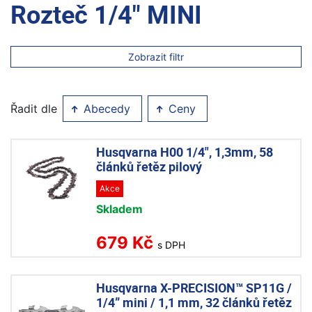
Rozteč 1/4" MINI
Zobrazit filtr
Řadit dle
Abecedy
Ceny
Husqvarna H00 1/4", 1,3mm, 58
článků řetěz pilový
Akce
Skladem
679 Kč
s DPH
Husqvarna X-PRECISION™ SP11G /
1/4” mini / 1,1 mm, 32 článků řetěz